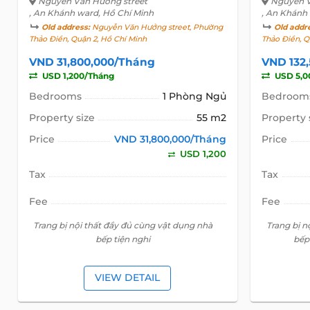
Nguyễn Văn Hưởng street
Nguyễn V
, An Khánh ward, Hồ Chí Minh
, An Khánh
Old address:
Nguyễn Văn Hưởng street, Phường
Old addr
Thảo Điền, Quận 2, Hồ Chí Minh
Thảo Điền, Q
VND 31,800,000/Tháng
VND 132
USD 1,200/Tháng
USD 5,0
Bedrooms
1 Phòng Ngủ
Bedroom
Property size
55 m2
Property 
Price
VND 31,800,000/Tháng
Price
USD 1,200
Tax
Tax
Fee
Fee
Trang bị nội thất đầy đủ cùng vật dụng nhà
Trang bị n
bếp tiện nghi
bếp
VIEW DETAIL