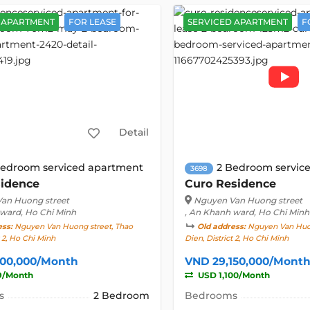
 APARTMENT
FOR LEASE
SERVICED APARTMENT
F
Detail
Bedroom serviced apartment
2 Bedroom servic
3698
idence
Curo Residence
an Huong street
Nguyen Van Huong street
 ward, Ho Chi Minh
, An Khanh ward, Ho Chi Minh
ess:
Nguyen Van Huong street, Thao
Old address:
Nguyen Van Huon
t 2, Ho Chi Minh
Dien, District 2, Ho Chi Minh
500,000/Month
VND 29,150,000/Mont
9/Month
USD 1,100/Month
s
2 Bedroom
Bedrooms