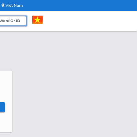
Viet Nam
h