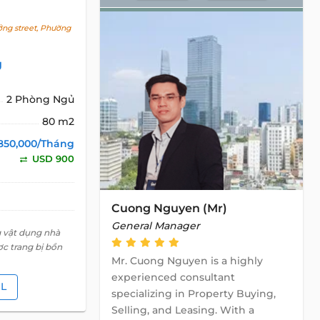
g street, Phường
g
2 Phòng Ngủ
80 m2
850,000/Tháng
USD 900
Cuong Nguyen (Mr)
General Manager
g vật dụng nhà
c trang bị bồn
Mr. Cuong Nguyen is a highly
experienced consultant
IL
specializing in Property Buying,
Selling, and Leasing. With a