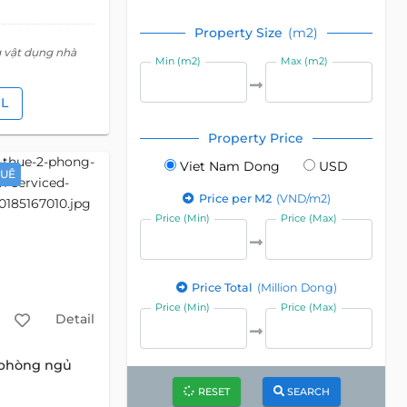
Property Size
(m2)
g vật dụng nhà
Min (m2)
Max (m2)
IL
Property Price
Viet Nam Dong
USD
HUÊ
Price per M2
(VND/m2)
Price (Min)
Price (Max)
Price Total
(Million Dong)
Price (Min)
Price (Max)
Detail
 phòng ngủ
RESET
SEARCH