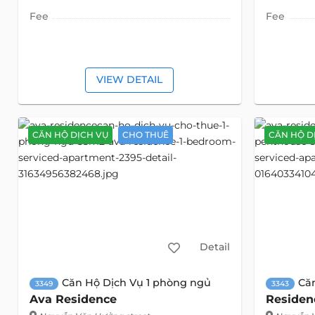
Fee
Fee
VIEW DETAIL
CĂN HỘ DỊCH VỤ
CHO THUÊ
CĂN HỘ D
Detail
Căn Hộ Dịch Vụ 1 phòng ngủ
Că
3349
3343
Ava Residence
Residen