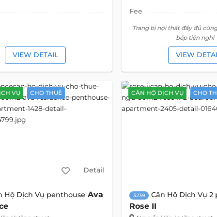
Fee
Trang bị nội thất đầy đủ cùn
bếp tiện nghi
VIEW DETAIL
VIEW DETA
ỊCH VỤ
CHO THUÊ
CĂN HỘ DỊCH VỤ
CHO T
Detail
Ava
n Hộ Dịch Vụ penthouse
Căn Hộ Dịch Vụ 2
3239
ce
Rose II