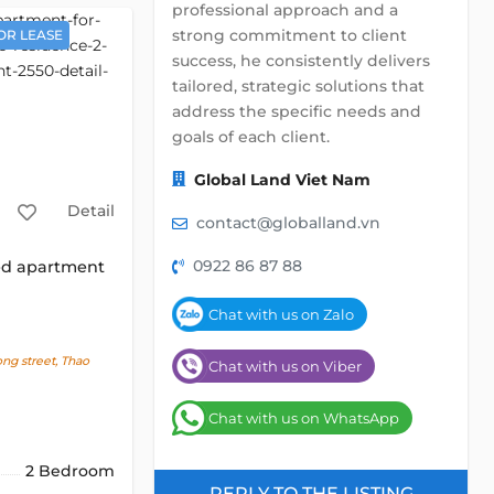
professional approach and a
strong commitment to client
OR LEASE
success, he consistently delivers
tailored, strategic solutions that
address the specific needs and
goals of each client.
Global Land Viet Nam
Detail
contact@globalland.vn
0922 86 87 88
ed apartment
Chat with us on Zalo
g street, Thao
Chat with us on Viber
h
Chat with us on WhatsApp
2 Bedroom
REPLY TO THE LISTING