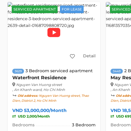
SERVICED APARTMENT
FOR LEASE
SERVICED
Detail
3 Bedroom serviced apartment
2 
3629
3449
Waterfront Residence
May Res
Nguyen Van Huong street
Nguyen V
, An Khanh ward, Ho Chi Minh
, An Khanh
Old address:
Nguyen Van Huong street, Thao
Old addr
Dien, District 2, Ho Chi Minh
Dien, Distric
VND 53,000,000/Month
VND 18,
USD 2,000/Month
USD 69
Bedrooms
3 Bedroom
Bedroom