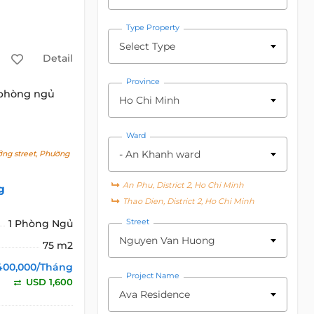
Type Property
Select Type
Detail
Province
 phòng ngủ
Ho Chi Minh
Ward
- An Khanh ward
g street, Phường
An Phu, District 2, Ho Chi Minh
g
Thao Dien, District 2, Ho Chi Minh
Street
1 Phòng Ngủ
Nguyen Van Huong
75 m2
400,000/Tháng
Project Name
USD 1,600
Ava Residence