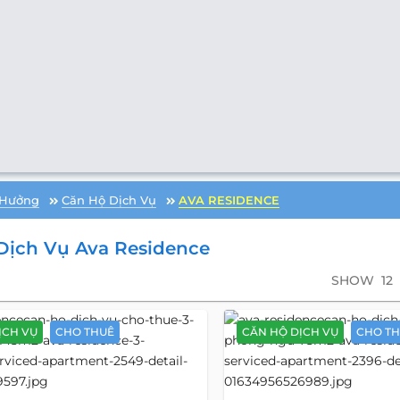
 Hưởng
Căn Hộ Dịch Vụ
AVA RESIDENCE
Dịch Vụ Ava Residence
SHOW
12
ỊCH VỤ
CHO THUÊ
CĂN HỘ DỊCH VỤ
CHO T