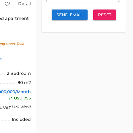
Detail
SEND EMAIL
RESET
ed apartment
g street, Thao
h
2 Bedroom
80 m2
000,000/Month
USD 755
(Excluded)
% VAT
Included