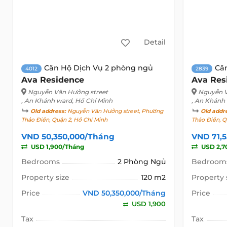
Detail
Căn Hộ Dịch Vụ 2 phòng ngủ
Că
4012
2839
Ava Residence
Ava Res
Nguyễn Văn Hưởng street
Nguyễn V
, An Khánh ward, Hồ Chí Minh
, An Khánh
Old address:
Nguyễn Văn Hưởng street, Phường
Old addr
Thảo Điền, Quận 2, Hồ Chí Minh
Thảo Điền, Q
VND 50,350,000/Tháng
VND 71,
USD 1,900/Tháng
USD 2,7
Bedrooms
2 Phòng Ngủ
Bedroom
Property size
120 m2
Property 
Price
VND 50,350,000/Tháng
Price
USD 1,900
Tax
Tax