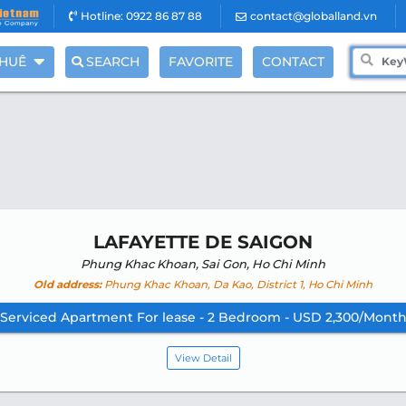
Hotline: 0922 86 87 88
contact@globalland.vn
THUÊ
SEARCH
FAVORITE
CONTACT
LAFAYETTE DE SAIGON
Phung Khac Khoan, Sai Gon, Ho Chi Minh
Old address:
Phung Khac Khoan, Da Kao, District 1, Ho Chi Minh
Serviced Apartment For lease - 2 Bedroom - USD 2,300/Mont
View Detail