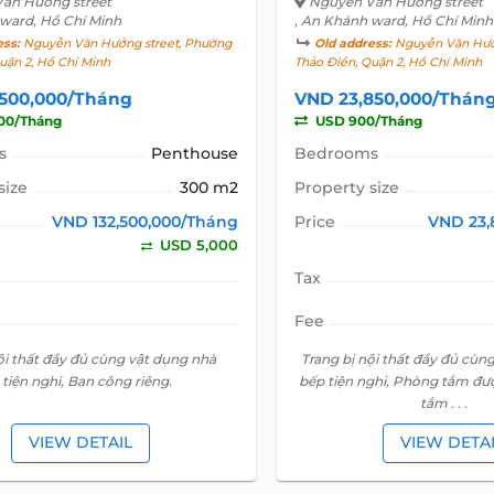
ăn Hưởng street
Nguyễn Văn Hưởng street
 ward, Hồ Chí Minh
, An Khánh ward, Hồ Chí Minh
ess:
Nguyễn Văn Hưởng street, Phường
Old address:
Nguyễn Văn Hưởn
uận 2, Hồ Chí Minh
Thảo Điền, Quận 2, Hồ Chí Minh
,500,000/Tháng
VND 23,850,000/Thán
00/Tháng
USD 900/Tháng
s
Penthouse
Bedrooms
size
300 m2
Property size
VND 132,500,000/Tháng
Price
VND 23,
USD 5,000
Tax
Fee
ội thất đầy đủ cùng vật dụng nhà
Trang bị nội thất đầy đủ cùn
 tiện nghi, Ban công riêng.
bếp tiện nghi, Phòng tắm đượ
tắm . . .
VIEW DETAIL
VIEW DETA