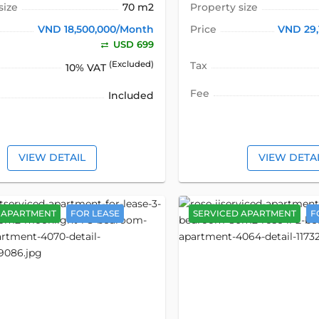
size
70 m2
Property size
VND 18,500,000/Month
Price
VND 29,
USD 699
(Excluded)
Tax
10% VAT
Fee
Included
VIEW DETAIL
VIEW DETA
 APARTMENT
FOR LEASE
SERVICED APARTMENT
F