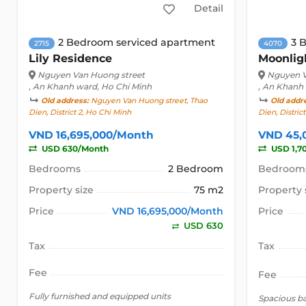
Detail
2 Bedroom serviced apartment
3 
2715
4070
Lily Residence
Moonlig
Nguyen Van Huong street
Nguyen V
, An Khanh ward, Ho Chi Minh
, An Khanh
Old address:
Nguyen Van Huong street, Thao
Old addr
Dien, District 2, Ho Chi Minh
Dien, Distric
VND 16,695,000/Month
VND 45,
USD 630/Month
USD 1,7
Bedrooms
2 Bedroom
Bedroom
Property size
75 m2
Property 
Price
VND 16,695,000/Month
Price
USD 630
Tax
Tax
Fee
Fee
Fully furnished and equipped units
Spacious b