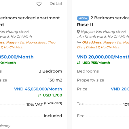
Detail
Bedroom serviced apartment
2 Bedroom servic
4064
ht
Rose II
an Huong street
Nguyen Van Huong street
 ward, Ho Chi Minh
, An Khanh ward, Ho Chi Minh
ess:
Nguyen Van Huong street, Thao
Old address:
Nguyen Van Huon
t 2, Ho Chi Minh
Dien, District 2, Ho Chi Minh
050,000/Month
VND 20,000,000/Mont
00/Month
USD 755/Month
s
3 Bedroom
Bedrooms
size
130 m2
Property size
VND 45,050,000/Month
Price
VND 20,
USD 1,700
(Excluded)
Tax
10% VAT
10
Included
Fee
alcony