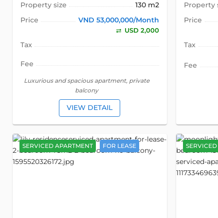
Property size
130 m2
Property 
Price
VND 53,000,000/Month
Price
USD 2,000
Tax
Tax
Fee
Fee
Luxurious and spacious apartment, private
balcony
VIEW DETAIL
SERVICED APARTMENT
FOR LEASE
SERVICED