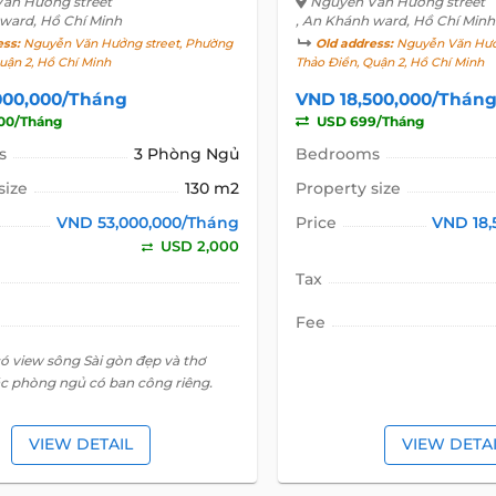
ăn Hưởng street
Nguyễn Văn Hưởng street
 ward, Hồ Chí Minh
, An Khánh ward, Hồ Chí Minh
ess:
Nguyễn Văn Hưởng street, Phường
Old address:
Nguyễn Văn Hưởn
uận 2, Hồ Chí Minh
Thảo Điền, Quận 2, Hồ Chí Minh
000,000/Tháng
VND 18,500,000/Thán
00/Tháng
USD 699/Tháng
s
3 Phòng Ngủ
Bedrooms
size
130 m2
Property size
VND 53,000,000/Tháng
Price
VND 18,
USD 2,000
Tax
Fee
ó view sông Sài gòn đẹp và thơ
c phòng ngủ có ban công riêng.
VIEW DETAIL
VIEW DETA