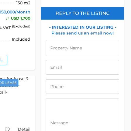
130 m2
050,000/Month
REPLY TO THE LISTING
USD 1,700
(Excluded)
- INTERESTED IN OUR LISTING -
% VAT
Please send us an email now!
Included
Property Name
IL
Email
OR LEASE
Phone
Message
Detail