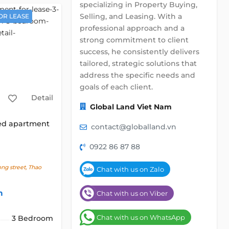
specializing in Property Buying,
Selling, and Leasing. With a
OR LEASE
professional approach and a
strong commitment to client
success, he consistently delivers
tailored, strategic solutions that
address the specific needs and
goals of each client.
Detail
Global Land Viet Nam
ed apartment
contact@globalland.vn
0922 86 87 88
g street, Thao
Chat with us on Zalo
h
Chat with us on Viber
Chat with us on WhatsApp
3 Bedroom