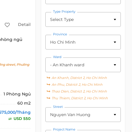
Type Property
Select Type
Detail
Province
 phòng ngủ
Ho Chi Minh
Ward
- An Khanh ward
g street, Phường
An Khanh, District 2, Ho Chi Minh
g
An Phu, District 2, Ho Chi Minh
Thao Dien, District 2, Ho Chi Minh
1 Phòng Ngủ
Thu Thiem, District 2, Ho Chi Minh
60 m2
Street
575,000/Tháng
Nguyen Van Huong
USD 550
Project Name