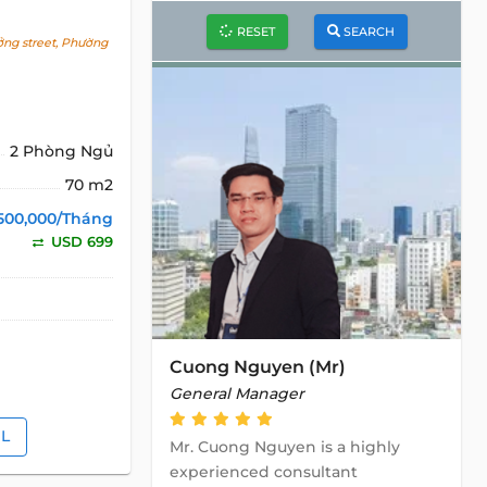
RESET
SEARCH
g street, Phường
g
2 Phòng Ngủ
70 m2
500,000/Tháng
USD 699
Cuong Nguyen (Mr)
General Manager
IL
Mr. Cuong Nguyen is a highly
experienced consultant