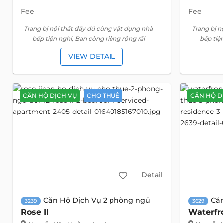
Fee
Fee
Trang bị nội thất đầy đủ cùng vật dụng nhà
Trang bị n
bếp tiện nghi, Ban công riêng rộng rãi
bếp tiệ
VIEW DETAIL
CĂN HỘ DỊCH VỤ
CHO THUÊ
CĂN HỘ D
Detail
Căn Hộ Dịch Vụ 2 phòng ngủ
Că
3239
3629
Rose II
Waterfr