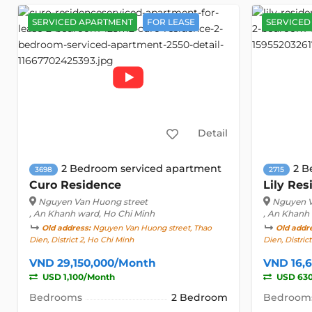
SERVICED APARTMENT
FOR LEASE
SERVICED
Detail
2 Bedroom serviced apartment
2 B
3698
2715
Curo Residence
Lily Res
Nguyen Van Huong street
Nguyen V
, An Khanh ward, Ho Chi Minh
, An Khanh
Old address:
Nguyen Van Huong street, Thao
Old addr
Dien, District 2, Ho Chi Minh
Dien, Distric
VND 29,150,000/Month
VND 16,
USD 1,100/Month
USD 63
Bedrooms
2 Bedroom
Bedroom