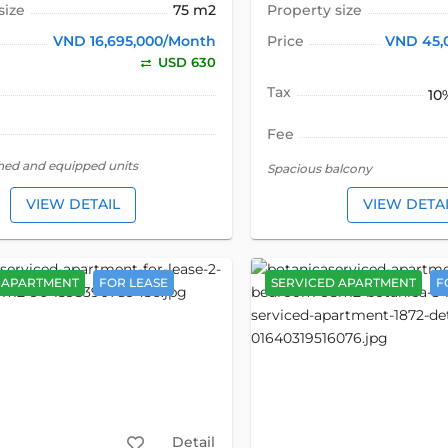
size
75 m2
Property size
VND 16,695,000/Month
Price
VND 45,
USD 630
Tax
10
Fee
shed and equipped units
Spacious balcony
VIEW DETAIL
VIEW DETA
 APARTMENT
FOR LEASE
SERVICED APARTMENT
F
Detail