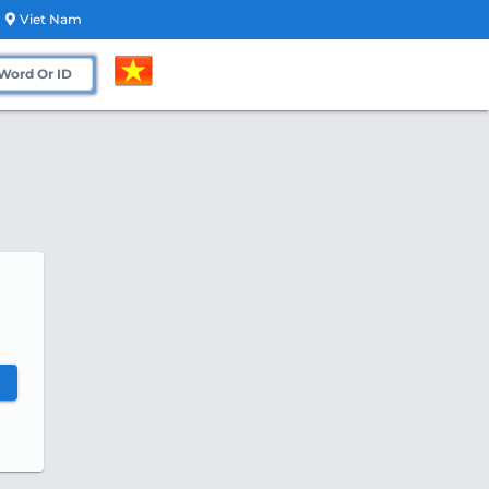
Viet Nam
h