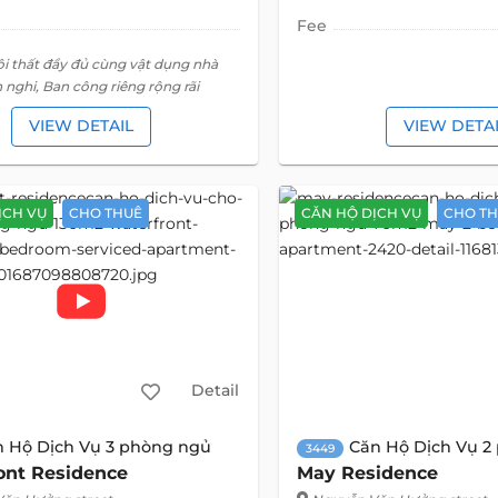
Fee
ội thất đầy đủ cùng vật dụng nhà
n nghi, Ban công riêng rộng rãi
VIEW DETAIL
VIEW DETA
ỊCH VỤ
CHO THUÊ
CĂN HỘ DỊCH VỤ
CHO T
Detail
n Hộ Dịch Vụ 3 phòng ngủ
Căn Hộ Dịch Vụ 2
3449
ont Residence
May Residence