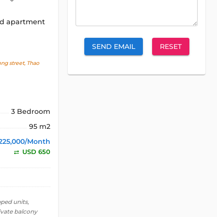
ed apartment
SEND EMAIL
RESET
g street, Thao
3 Bedroom
95 m2
,225,000/Month
USD 650
pped units,
vate balcony