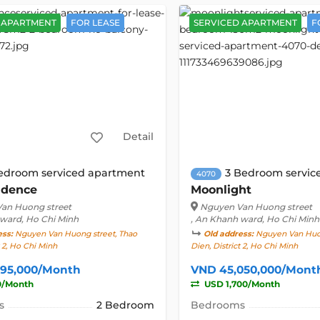
 APARTMENT
FOR LEASE
SERVICED APARTMENT
F
Detail
edroom serviced apartment
3 Bedroom servic
4070
idence
Moonlight
an Huong street
Nguyen Van Huong street
 ward, Ho Chi Minh
, An Khanh ward, Ho Chi Minh
ess:
Nguyen Van Huong street, Thao
Old address:
Nguyen Van Huon
t 2, Ho Chi Minh
Dien, District 2, Ho Chi Minh
695,000/Month
VND 45,050,000/Mont
0/Month
USD 1,700/Month
s
2 Bedroom
Bedrooms