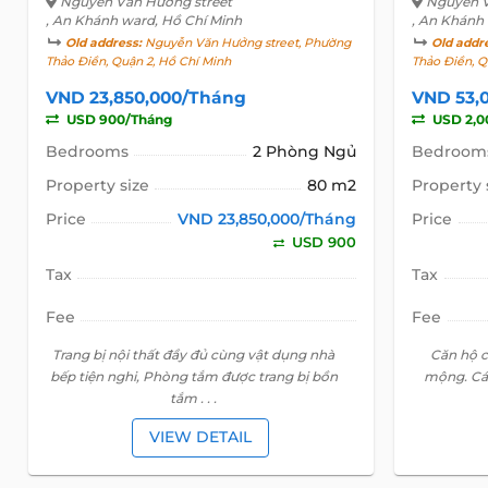
Nguyễn Văn Hưởng street
Nguyễn V
, An Khánh ward, Hồ Chí Minh
, An Khánh
Old address:
Nguyễn Văn Hưởng street, Phường
Old addr
Thảo Điền, Quận 2, Hồ Chí Minh
Thảo Điền, Q
VND 23,850,000/Tháng
VND 53,
USD 900/Tháng
USD 2,0
Bedrooms
2 Phòng Ngủ
Bedroom
Property size
80 m2
Property 
Price
VND 23,850,000/Tháng
Price
USD 900
Tax
Tax
Fee
Fee
Trang bị nội thất đầy đủ cùng vật dụng nhà
Căn hộ c
bếp tiện nghi, Phòng tắm được trang bị bồn
mộng. Cá
tắm . . .
VIEW DETAIL