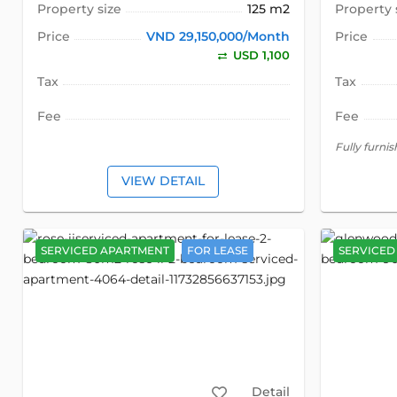
Property size
125 m2
Property 
Price
VND 29,150,000/Month
Price
USD 1,100
Tax
Tax
Fee
Fee
Fully furni
VIEW DETAIL
SERVICED APARTMENT
FOR LEASE
SERVICED
Detail