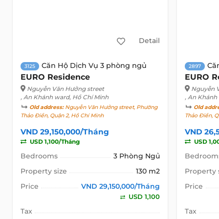
Detail
Căn Hộ Dịch Vụ 3 phòng ngủ
Că
3125
2897
EURO Residence
EURO R
Nguyễn Văn Hưởng street
Nguyễn V
, An Khánh ward, Hồ Chí Minh
, An Khánh
Old address:
Nguyễn Văn Hưởng street, Phường
Old addr
Thảo Điền, Quận 2, Hồ Chí Minh
Thảo Điền, Q
VND 29,150,000/Tháng
VND 26,
USD 1,100/Tháng
USD 1,0
Bedrooms
3 Phòng Ngủ
Bedroom
Property size
130 m2
Property 
Price
VND 29,150,000/Tháng
Price
USD 1,100
Tax
Tax