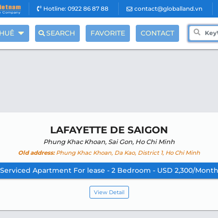
Hotline: 0922 86 87 88
contact@globalland.vn
THUÊ
SEARCH
FAVORITE
CONTACT
LAFAYETTE DE SAIGON
Phung Khac Khoan, Sai Gon, Ho Chi Minh
Old address:
Phung Khac Khoan, Da Kao, District 1, Ho Chi Minh
Serviced Apartment For lease - 2 Bedroom - USD 2,300/Mont
View Detail