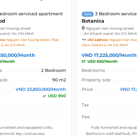
Bedroom serviced apartment
3 Bedroom servic
3415
od
Botanica
an Huong street
Nguyen Van Huong street
 ward, Ho Chi Minh
, An Khanh ward, Ho Chi Minh
ess:
Nguyen Van Huong street, Thao
Old address:
Nguyen Van Huon
t 2, Ho Chi Minh
Dien, District 2, Ho Chi Minh
850,000/Month
VND 17,225,000/Month
0/Month
USD 650/Month
s
2 Bedroom
Bedrooms
size
90 m2
Property size
VND 23,850,000/Month
Price
VND 17
USD 900
Tax
Fee
furnished and equipped units,
Fully furnished and equi
ectronic key card access
Bathroom with bathtub, Pri