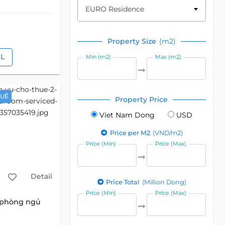
EURO Residence
Property Size
(m2)
IL
Min (m2)
Max (m2)
HUÊ
Property Price
Viet Nam Dong
USD
Price per M2
(VND/m2)
Price (Min)
Price (Max)
Detail
Price Total
(Million Dong)
Price (Min)
Price (Max)
 phòng ngủ