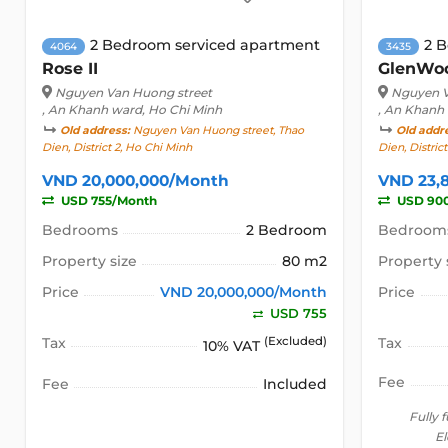
2 Bedroom serviced apartment
2 
4064
3435
Rose II
GlenWo
Nguyen Van Huong street
Nguyen V
, An Khanh ward, Ho Chi Minh
, An Khanh
Old address:
Nguyen Van Huong street, Thao
Old addr
Dien, District 2, Ho Chi Minh
Dien, Distric
VND 20,000,000/Month
VND 23,
USD 755/Month
USD 90
Bedrooms
2 Bedroom
Bedroom
Property size
80 m2
Property 
Price
VND 20,000,000/Month
Price
USD 755
Tax
(Excluded)
Tax
10% VAT
Fee
Fee
Included
Fully 
El