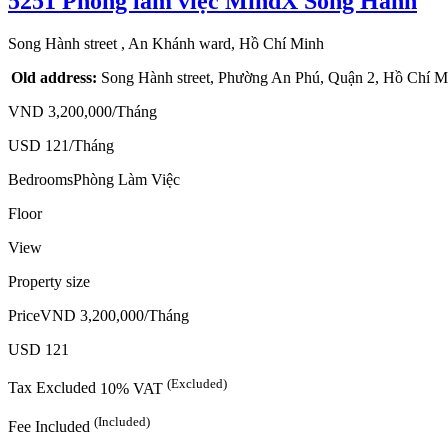
5251
Phòng làm việc
MindX Song Hành
Song Hành street
, An Khánh ward, Hồ Chí Minh
Old address:
Song Hành street, Phường An Phú, Quận 2, Hồ Chí M
VND 3,200,000/Tháng
USD 121/Tháng
Bedrooms
Phòng Làm Việc
Floor
View
Property size
Price
VND 3,200,000/Tháng
USD 121
(Excluded)
Tax
Excluded
10% VAT
(Included)
Fee
Included