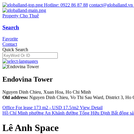
Hotline: 0922 86 87 88
contact@globalland.vn
Property Cho Thuê
Search
Favorite
Contact
Quick Search
Endovina Tower
Nguyen Dinh Chieu, Xuan Hoa, Ho Chi Minh
Old address:
Nguyen Dinh Chieu, Vo Thi Sau Ward, District 3, Ho
Office For lease 173 m2 - USD 17.5/m2
View Detail
Hồ Chí Minh
phường An Khánh
đường Tống Hữu Định
Bất động s
Lê Anh Space