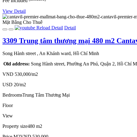
Fee
Included
View Detail
Mặt Bằng
Cho Thuê
Reload
Detail
Detail
3309
Trung tâm thương mại 480 m2
Canta
Song Hành street
, An Khánh ward, Hồ Chí Minh
Old address:
Song Hành street, Phường An Phú, Quận 2, Hồ Chí M
VND 530,000/m2
USD 20/m2
Bedrooms
Trung Tâm Thương Mại
Floor
View
Property size
480 m2
Price M2
VND 530,000