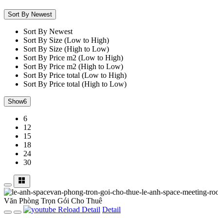
Sort By Newest
Sort By Newest
Sort By Size (Low to High)
Sort By Size (High to Low)
Sort By Price m2 (Low to High)
Sort By Price m2 (High to Low)
Sort By Price total (Low to High)
Sort By Price total (High to Low)
Show
6
6
12
15
18
24
30
Văn Phòng Trọn Gói
Cho Thuê
Reload
Detail
Detail