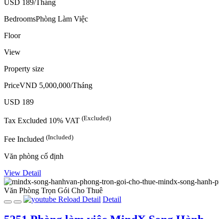
USD 189/Tháng
Bedrooms
Phòng Làm Việc
Floor
View
Property size
Price
VND 5,000,000/Tháng
USD 189
(Excluded)
Tax
Excluded
10% VAT
(Included)
Fee
Included
Văn phòng cố định
View Detail
Văn Phòng Trọn Gói
Cho Thuê
Reload
Detail
Detail