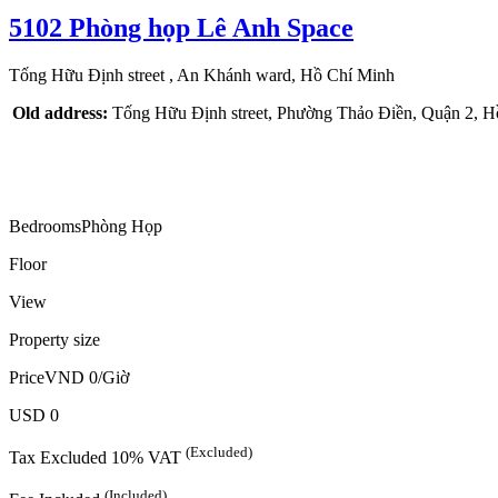
5102
Phòng họp
Lê Anh Space
Tống Hữu Định street
, An Khánh ward, Hồ Chí Minh
Old address:
Tống Hữu Định street, Phường Thảo Điền, Quận 2, H
Bedrooms
Phòng Họp
Floor
View
Property size
Price
VND 0/Giờ
USD 0
(Excluded)
Tax
Excluded
10% VAT
(Included)