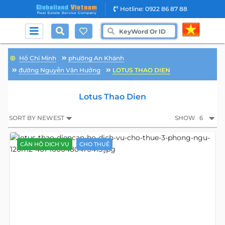
Hotline: 0922 86 87 88
Hồ Chí Minh
phường An Khánh
đường Nguyễn Văn Hưởng
LOTUS THAO DIEN
Lotus Thao Dien
SORT BY NEWEST
SHOW
6
CĂN HỘ DỊCH VỤ
CHO THUÊ