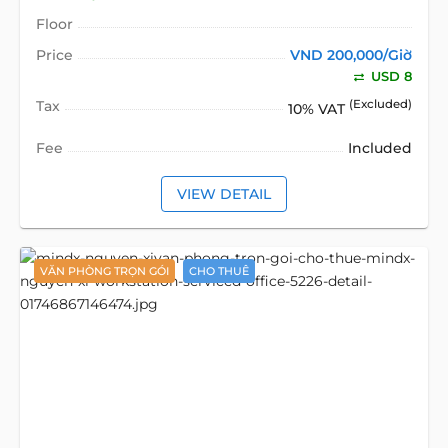
Floor
Price
VND 200,000/Giờ
USD 8
Tax
(Excluded)
10% VAT
Fee
Included
VIEW DETAIL
VĂN PHÒNG TRỌN GÓI
CHO THUÊ