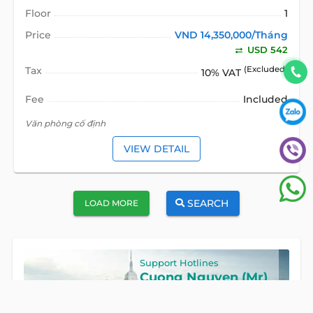
Floor
1
Price
VND 14,350,000/Tháng
USD 542
Tax
(Excluded)
10% VAT
Fee
Included
Văn phòng cố định
VIEW DETAIL
SEARCH
LOAD MORE
Support Hotlines
Cuong Nguyen (Mr)
Hotline