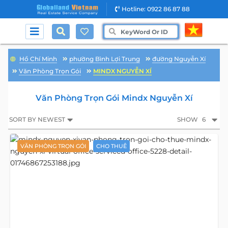
Hotline: 0922 86 87 88
Hồ Chí Minh
phường Bình Lợi Trung
đường Nguyễn Xí
Văn Phòng Trọn Gói
MINDX NGUYỄN XÍ
Văn Phòng Trọn Gói Mindx Nguyễn Xí
SORT BY NEWEST
SHOW
6
VĂN PHÒNG TRỌN GÓI
CHO THUÊ