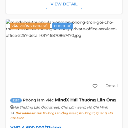
VIEW DETAIL
VĂN PHÒNG TRỌN GÓI
CHO THUÊ
Detail
MindX Hải Thượng Lãn Ông
Phòng làm việc
5257
Hải Thượng Lãn Ông street
, Chợ Lớn ward, Hồ Chí Minh
Old address:
Hải Thượng Lãn Ông street, Phường 11, Quận 5, Hồ
Chí Minh
VND 4,600,000/Tháng