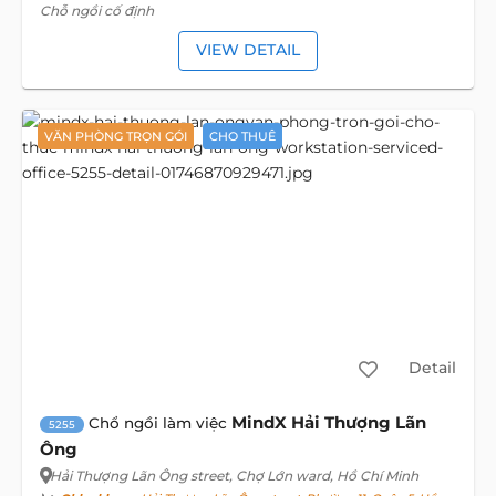
Chỗ ngồi cố định
VIEW DETAIL
VĂN PHÒNG TRỌN GÓI
CHO THUÊ
Detail
MindX Hải Thượng Lãn
Chổ ngồi làm việc
5255
Ông
Hải Thượng Lãn Ông street
, Chợ Lớn ward, Hồ Chí Minh