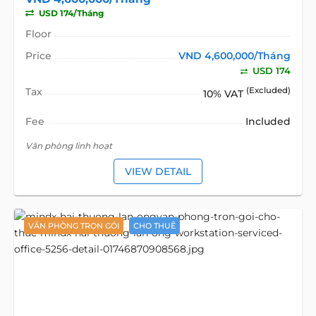
USD 174/Tháng
Floor
Price
VND 4,600,000/Tháng
USD 174
Tax
(Excluded)
10% VAT
Fee
Included
Văn phòng linh hoạt
VIEW DETAIL
VĂN PHÒNG TRỌN GÓI
CHO THUÊ