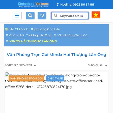
Hotline: 0922 86 87 88
Hồ Chí Minh
phường Chợ Lớn
đường Hải Thượng Lãn Ông
Văn Phòng Trọn Gói
MINDX HẢI THƯỢNG LÃN ÔNG
Văn Phòng Trọn Gói Mindx Hải Thượng Lãn Ông
SORT BY NEWEST
SHOW
6
VĂN PHÒNG TRỌN GÓI
CHO THUÊ