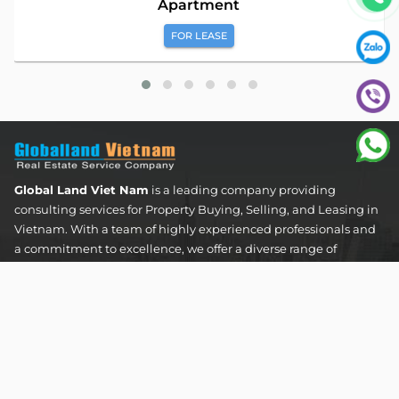
Apartment
FOR LEASE
Global Land Viet Nam
is a leading company providing
consulting services for Property Buying, Selling, and Leasing in
Vietnam. With a team of highly experienced professionals and
a commitment to excellence, we offer a diverse range of
property solutions. We are confident in delivering optimal and
effective solutions that meet the unique needs and
expectations of our clients in the real estate sector.
The Address Tower - 60 Nguyen Dinh Chieu Street,
Tan Dinh Ward, Ho Chi Minh City
SUPPORT HOTLINES :