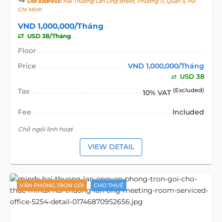
Old address:
Hải Thượng Lãn Ông street, Phường 11, Quận 5, Hồ
Chí Minh
VND 1,000,000/Tháng
USD 38/Tháng
Floor
Price
VND 1,000,000/Tháng
USD 38
Tax
(Excluded)
10% VAT
Fee
Included
Chỗ ngồi linh hoạt
VIEW DETAIL
VĂN PHÒNG TRỌN GÓI
CHO THUÊ