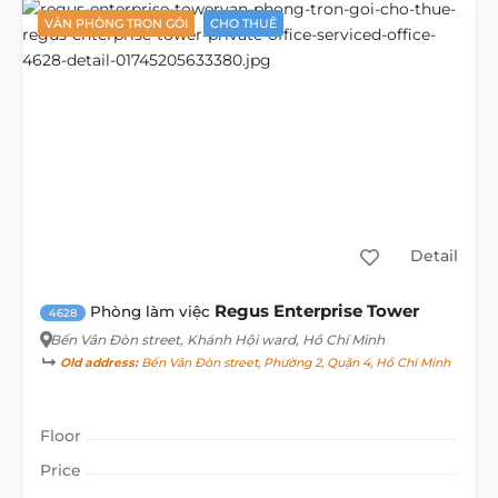
VĂN PHÒNG TRỌN GÓI
CHO THUÊ
Detail
Regus Enterprise Tower
Phòng làm việc
4628
Bến Vân Đòn street
, Khánh Hội ward, Hồ Chí Minh
Old address:
Bến Vân Đòn street, Phường 2, Quận 4, Hồ Chí Minh
Floor
Price