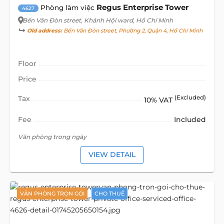
Regus Enterprise Tower
Phòng làm việc
4627
Bến Vân Đòn street
, Khánh Hội ward, Hồ Chí Minh
Old address:
Bến Vân Đòn street, Phường 2, Quận 4, Hồ Chí Minh
Floor
Price
Tax
(Excluded)
10% VAT
Fee
Included
Văn phòng trong ngày
VIEW DETAIL
VĂN PHÒNG TRỌN GÓI
CHO THUÊ