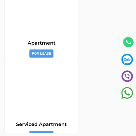
Global Land Viet Nam
is a leading company providing
consulting services for Property Buying, Selling, and Leasing in
Vietnam. With a team of highly experienced professionals and
a commitment to excellence, we offer a diverse range of
property solutions. We are confident in delivering optimal and
effective solutions that meet the unique needs and
expectations of our clients in the real estate sector.
The Address Tower - 60 Nguyen Dinh Chieu Street,
Tan Dinh Ward, Ho Chi Minh City
SUPPORT HOTLINES :
0922 86 87 88
contact@globalland.vn
Mon - Sun / 9:00AM - 8:00PM