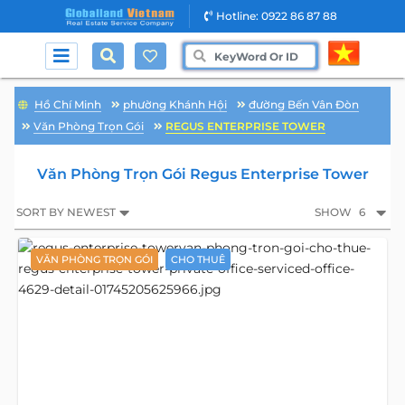
Hotline: 0922 86 87 88
Hồ Chí Minh
phường Khánh Hội
đường Bến Vân Đòn
Văn Phòng Trọn Gói
REGUS ENTERPRISE TOWER
Văn Phòng Trọn Gói Regus Enterprise Tower
SORT BY NEWEST
SHOW
6
VĂN PHÒNG TRỌN GÓI
CHO THUÊ