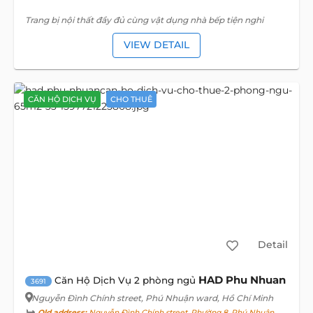
Trang bị nội thất đầy đủ cùng vật dụng nhà bếp tiện nghi
VIEW DETAIL
CĂN HỘ DỊCH VỤ
CHO THUÊ
Detail
HAD Phu Nhuan
Căn Hộ Dịch Vụ 2 phòng ngủ
3691
Nguyễn Đình Chính street
, Phú Nhuận ward, Hồ Chí Minh
Old address:
Nguyễn Đình Chính street, Phường 8, Phú Nhuận,