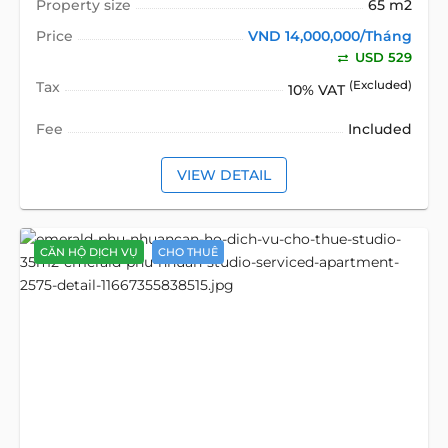
Property size
65 m2
Price
VND 14,000,000/Tháng
USD 529
Tax
(Excluded)
10% VAT
Fee
Included
VIEW DETAIL
CĂN HỘ DỊCH VỤ
CHO THUÊ