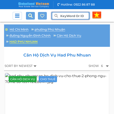
Hotline: 0922 86 87 88
Hồ Chí Minh
phường Phú Nhuận
đường Nguyễn Đình Chính
Căn Hộ Dịch Vụ
HAD PHU NHUAN
Căn Hộ Dịch Vụ Had Phu Nhuan
SORT BY NEWEST
SHOW
6
CĂN HỘ DỊCH VỤ
CHO THUÊ