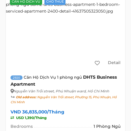
CĂN HỘ DỊCH VỤ
CHO THUÊ
Detail
DHTS Business
Căn Hộ Dịch Vụ 1 phòng ngủ
2920
Apartment
Nguyễn Văn Trỗi street
, Phú Nhuận ward, Hồ Chí Minh
Old address:
Nguyễn Văn Trỗi street, Phường 15, Phú Nhuận, Hồ
Chí Minh
VND 36,835,000/Tháng
USD 1,390/Tháng
Bedrooms
1 Phòng Ngủ