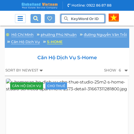
Hotline: 0922 86 87 88
Hồ Chí Minh
phường Phú Nhuận
đường Nguyễn Văn Trỗi
Căn Hộ Dịch Vụ
S-HOME
Căn Hộ Dịch Vụ S-Home
SORT BY NEWEST
SHOW
6
CĂN HỘ DỊCH VỤ
CHO THUÊ