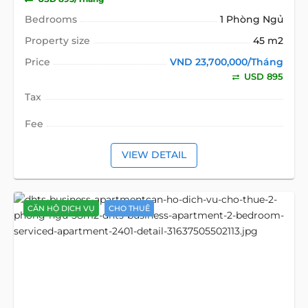
Bedrooms
1 Phòng Ngủ
Property size
45 m2
Price
VND 23,700,000/Tháng
USD 895
Tax
Fee
VIEW DETAIL
CĂN HỘ DỊCH VỤ
CHO THUÊ