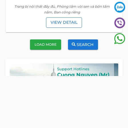
Trang bị nội thất đầy đủ, Phòng tắm vòi sen và bồn tắm
nằm, Ban công riêng
VIEW DETAIL
SEARCH
LOAD MORE
Support Hotlines
Cuong Nguyen (Mr)
Hotline
0922 86 87 88
GET IN TOUCH