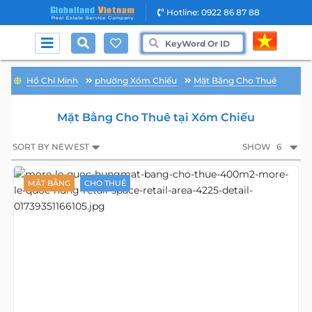
Hotline: 0922 86 87 88
Hồ Chí Minh
phường Xóm Chiếu
Mặt Bằng Cho Thuê
Mặt Bằng Cho Thuê tại Xóm Chiếu
SORT BY NEWEST
SHOW
6
MẶT BẰNG
CHO THUÊ