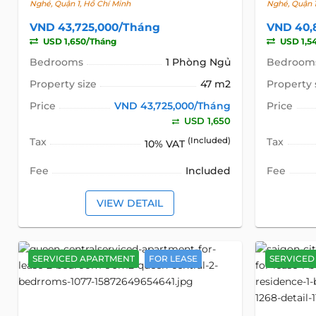
Nghé, Quận 1, Hồ Chí Minh
Nghé, Quận 1
VND 43,725,000/Tháng
VND 40,
USD 1,650/Tháng
USD 1,5
Bedrooms
1 Phòng Ngủ
Bedroom
Property size
47 m2
Property 
Price
VND 43,725,000/Tháng
Price
USD 1,650
Tax
(Included)
Tax
10% VAT
Fee
Included
Fee
VIEW DETAIL
SERVICED APARTMENT
FOR LEASE
SERVICED