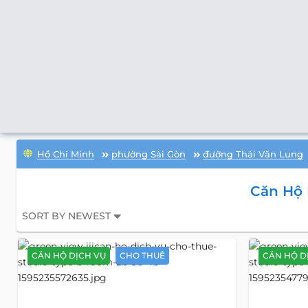
Hồ Chí Minh
phường Sài Gòn
đường Thái Văn Lung
Căn Hộ 
SORT BY NEWEST
CĂN HỘ DỊCH VỤ
CHO THUÊ
CĂN HỘ D