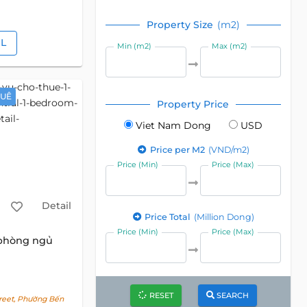
Property Size
(m2)
IL
Min (m2)
Max (m2)
HUÊ
Property Price
Viet Nam Dong
USD
Price per M2
(VND/m2)
Price (Min)
Price (Max)
Detail
Price Total
(Million Dong)
Price (Min)
Price (Max)
 phòng ngủ
RESET
SEARCH
reet, Phường Bến