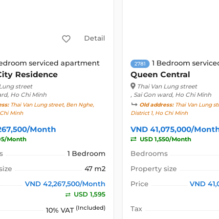
Detail
Bedroom serviced apartment
1 Bedroom servic
2781
City Residence
Queen Central
Lung street
Thai Van Lung street
ard, Ho Chi Minh
, Sai Gon ward, Ho Chi Minh
ess:
Thai Van Lung street, Ben Nghe,
Old address:
Thai Van Lung st
o Chi Minh
District 1, Ho Chi Minh
267,500/Month
VND 41,075,000/Mont
95/Month
USD 1,550/Month
s
1 Bedroom
Bedrooms
size
47 m2
Property size
VND 42,267,500/Month
Price
VND 41,
USD 1,595
(Included)
Tax
10% VAT