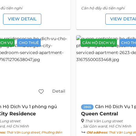
đủ tiện nghi
Căn hộ đầy đủ tiện nghi
VIEW DETAIL
VIEW DETA
ỊCH VỤ
CHO THUÊ
CĂN HỘ DỊCH VỤ
CHO T
Detail
n Hộ Dịch Vụ 1 phòng ngủ
Căn Hộ Dịch Vụ 1
2865
City Residence
Queen Central
Lung street
Thái Văn Lung street
ard, Hồ Chí Minh
, Sài Gòn ward, Hồ Chí Minh
ess:
Thái Văn Lung street, Phường Bến
Old address:
Thái Văn Lung st