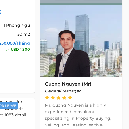
g
1 Phòng Ngủ
50 m2
450,000/Tháng
USD 1,300
IL
Cuong Nguyen (Mr)
General Manager
Mr. Cuong Nguyen is a highly
OR LEASE
experienced consultant
specializing in Property Buying,
Selling, and Leasing. With a