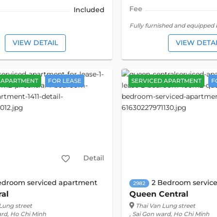
Fee
Included
Fully furnished and equipped
VIEW DETAIL
VIEW DETA
 APARTMENT
FOR LEASE
SERVICED APARTMENT
F
Detail
edroom serviced apartment
2 Bedroom servic
2982
ral
Queen Central
Lung street
Thai Van Lung street
ard, Ho Chi Minh
, Sai Gon ward, Ho Chi Minh