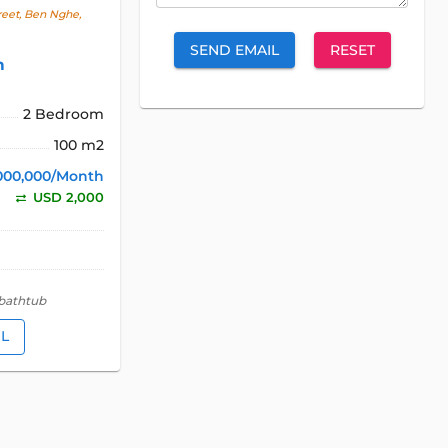
reet, Ben Nghe,
SEND EMAIL
RESET
h
2 Bedroom
100 m2
000,000/Month
USD 2,000
 bathtub
IL