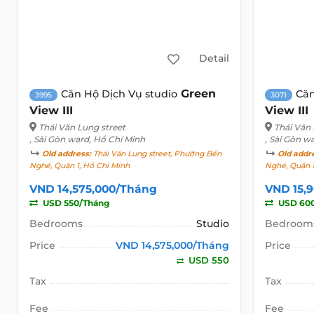
Detail
Green
Căn Hộ Dịch Vụ studio
Căn
3995
3071
View III
View III
Thái Văn Lung street
Thái Văn 
, Sài Gòn ward, Hồ Chí Minh
, Sài Gòn w
Old address:
Thái Văn Lung street, Phường Bến
Old addr
Nghé, Quận 1, Hồ Chí Minh
Nghé, Quận 1
VND 14,575,000/Tháng
VND 15,
USD 550/Tháng
USD 60
Bedrooms
Studio
Bedroom
Price
VND 14,575,000/Tháng
Price
USD 550
Tax
Tax
Fee
Fee