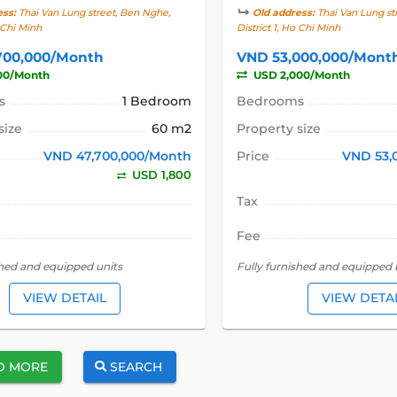
ess:
Thai Van Lung street, Ben Nghe,
Old address:
Thai Van Lung st
o Chi Minh
District 1, Ho Chi Minh
700,000/Month
VND 53,000,000/Mont
00/Month
USD 2,000/Month
s
1 Bedroom
Bedrooms
size
60 m2
Property size
VND 47,700,000/Month
Price
VND 53,
USD 1,800
Tax
Fee
shed and equipped units
Fully furnished and equipped
VIEW DETAIL
VIEW DETA
D MORE
SEARCH