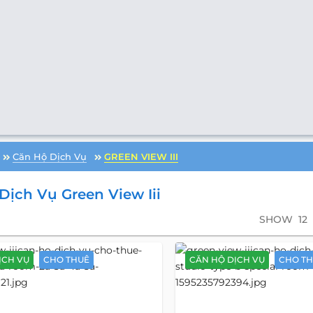
Căn Hộ Dịch Vụ
GREEN VIEW III
Dịch Vụ Green View Iii
SHOW
12
ỊCH VỤ
CHO THUÊ
CĂN HỘ DỊCH VỤ
CHO T