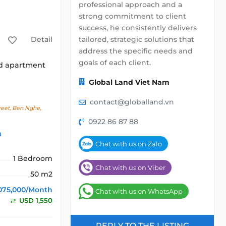
professional approach and a
strong commitment to client
success, he consistently delivers
tailored, strategic solutions that
Detail
address the specific needs and
goals of each client.
ed apartment
Global Land Viet Nam
contact@globalland.vn
reet, Ben Nghe,
0922 86 87 88
h
Chat with us on Zalo
1 Bedroom
Chat with us on Viber
50 m2
075,000/Month
Chat with us on WhatsApp
USD 1,550
REPLY TO THE LISTING