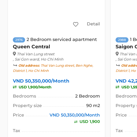
Detail
2 Bedroom serviced apartment
1 
2976
2988
Queen Central
Saigon 
Thai Van Lung street
Thai Van 
, Sai Gon ward, Ho Chi Minh
, Sai Gon w
Old address:
Thai Van Lung street, Ben Nghe,
Old addr
District 1, Ho Chi Minh
District 1, H
VND 50,350,000/Month
VND 42,
USD 1,900/Month
USD 1,5
Bedrooms
2 Bedroom
Bedroom
Property size
90 m2
Property 
Price
VND 50,350,000/Month
Price
USD 1,900
Tax
Tax