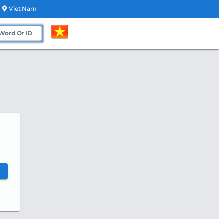
Viet Nam
h