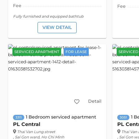
Fee
Fee
Fully furnished and equipped bathtub
VIEW DETAIL
SERVICED APARTMENT
FOR LEASE
SERVICED
Detail
1 Bedroom serviced apartment
1 B
3311
3051
PL Central
PL Cent
Thai Van Lung street
Thai Van 
, Sai Gon ward, Ho Chi Minh
, Sai Gon w