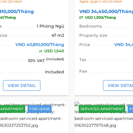
, Hồ Chí Minh
Nghé, Quận 1, Hồ Chí Minh
810,000/Tháng
VND 34,450,000/Thán
40/Tháng
USD 1,300/Tháng
s
1 Phòng Ngủ
Bedrooms
size
47 m2
Property size
VND 40,810,000/Tháng
Price
VND 34,
USD 1,540
(Included)
Tax
10% VAT
Fee
Included
VIEW DETAIL
VIEW DETA
 APARTMENT
FOR LEASE
SERVICED APARTMENT
F