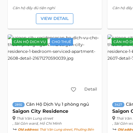
Căn hộ đầy đủ tiện nghi
Căn hộ đầy 
VIEW DETAIL
CĂN HỘ DỊCH VỤ
CHO THUÊ
CĂN HỘ D
Detail
Căn Hộ Dịch Vụ 1 phòng ngủ
Că
2892
3427
Saigon City Residence
Saigon 
Thái Văn Lung street
Thái Văn 
, Sài Gòn ward, Hồ Chí Minh
, Sài Gòn w
Old address:
Thái Văn Lung street, Phường Bến
Old addr