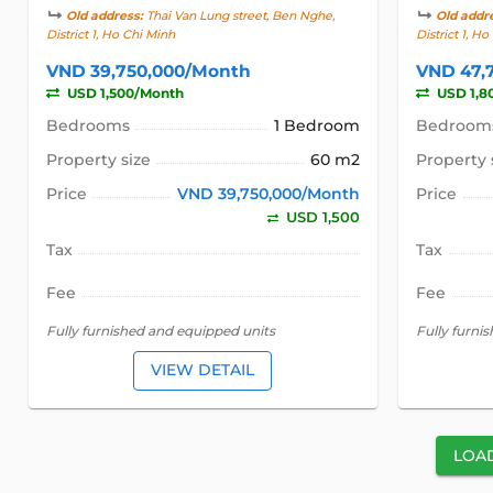
Old address:
Thai Van Lung street, Ben Nghe,
Old addr
District 1, Ho Chi Minh
District 1, H
VND 39,750,000/Month
VND 47,
USD 1,500/Month
USD 1,8
Bedrooms
1 Bedroom
Bedroom
Property size
60 m2
Property 
Price
VND 39,750,000/Month
Price
USD 1,500
Tax
Tax
Fee
Fee
Fully furnished and equipped units
Fully furni
VIEW DETAIL
LOA