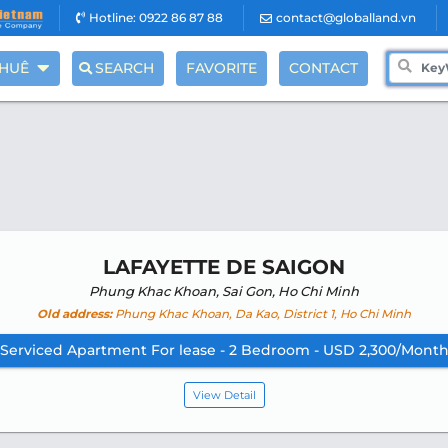
Hotline: 0922 86 87 88
contact@globalland.vn
THUÊ
SEARCH
FAVORITE
CONTACT
LAFAYETTE DE SAIGON
Phung Khac Khoan, Sai Gon, Ho Chi Minh
Old address:
Phung Khac Khoan, Da Kao, District 1, Ho Chi Minh
Serviced Apartment For lease - 2 Bedroom - USD 2,300/Mont
View Detail