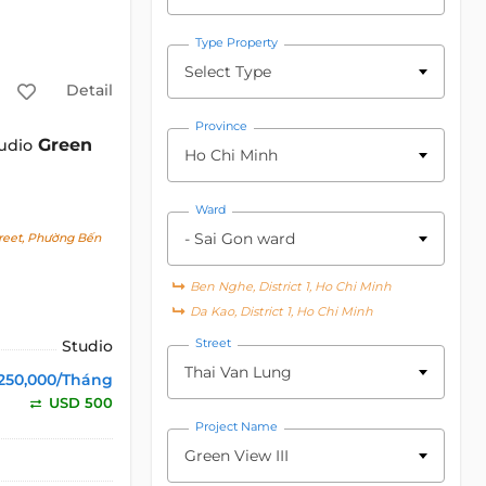
Type Property
Select Type
Detail
Province
Green
udio
Ho Chi Minh
Ward
- Sai Gon ward
reet, Phường Bến
Ben Nghe, District 1, Ho Chi Minh
Da Kao, District 1, Ho Chi Minh
Street
Studio
Thai Van Lung
,250,000/Tháng
USD 500
Project Name
Green View III