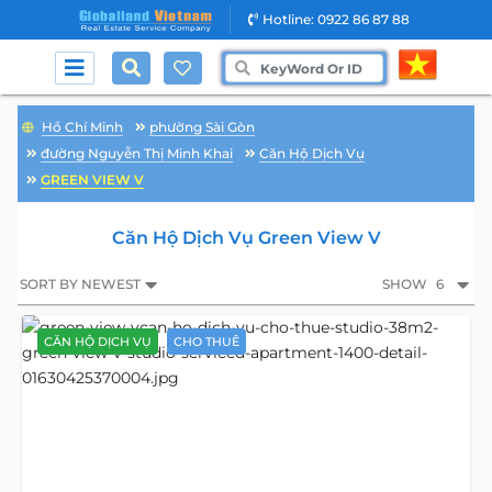
Hotline: 0922 86 87 88
Hồ Chí Minh
phường Sài Gòn
đường Nguyễn Thị Minh Khai
Căn Hộ Dịch Vụ
GREEN VIEW V
Căn Hộ Dịch Vụ Green View V
SORT BY NEWEST
SHOW
6
CĂN HỘ DỊCH VỤ
CHO THUÊ