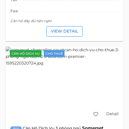
Fee
Căn hộ đầy đủ tiện nghi
VIEW DETAIL
CĂN HỘ DỊCH VỤ
CHO THUÊ
Detail
Somerset
Căn Hộ Dịch Vụ 3 phòng ngủ
3610