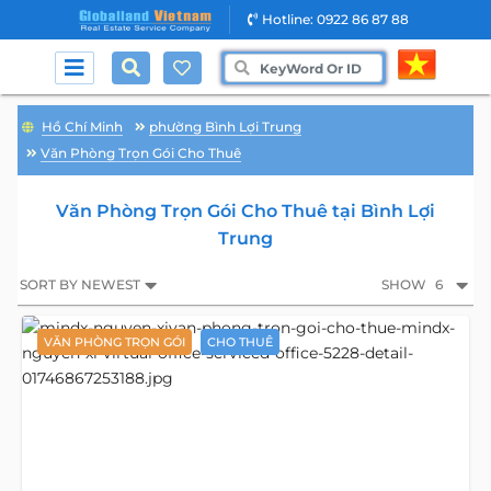
Hotline: 0922 86 87 88
Hồ Chí Minh
phường Bình Lợi Trung
Văn Phòng Trọn Gói Cho Thuê
Văn Phòng Trọn Gói Cho Thuê tại Bình Lợi
Trung
SORT BY NEWEST
SHOW
6
VĂN PHÒNG TRỌN GÓI
CHO THUÊ