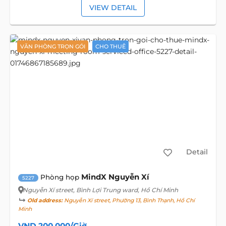
VIEW DETAIL
VĂN PHÒNG TRỌN GÓI
CHO THUÊ
Detail
MindX Nguyễn Xí
Phòng họp
5227
Nguyễn Xí street
, Bình Lợi Trung ward, Hồ Chí Minh
Old address:
Nguyễn Xí street, Phường 13, Bình Thạnh, Hồ Chí
Minh
VND 200,000/Giờ