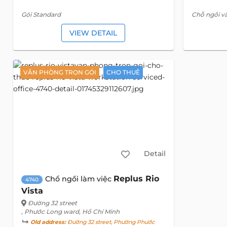
Gói Standard
Chỗ ngồi vã
VIEW DETAIL
VĂN PHÒNG TRỌN GÓI
CHO THUÊ
Detail
Replus Rio
Chổ ngồi làm việc
4740
Vista
Đường 32 street
, Phước Long ward, Hồ Chí Minh
Old address:
Đường 32 street, Phường Phước