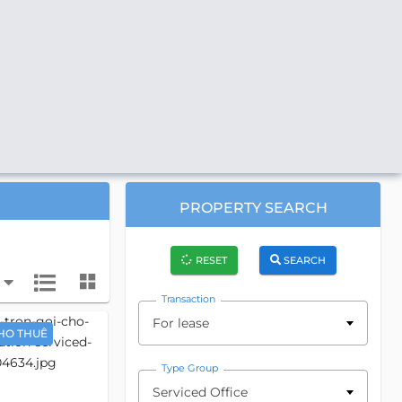
PROPERTY SEARCH
RESET
SEARCH
Transaction
For lease
HO THUÊ
Type Group
Serviced Office