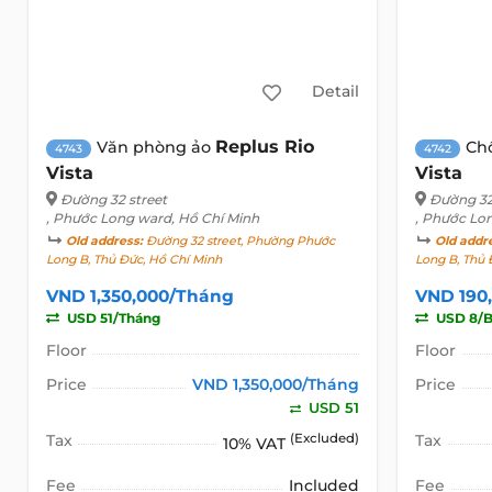
Detail
Replus Rio
Văn phòng ảo
Ch
4743
4742
Vista
Vista
Đường 32 street
Đường 32
, Phước Long ward, Hồ Chí Minh
, Phước Lo
Old address:
Đường 32 street, Phường Phước
Old addr
Long B, Thủ Đức, Hồ Chí Minh
Long B, Thủ 
VND 1,350,000/Tháng
VND 190
USD 51/Tháng
USD 8/B
Floor
Floor
Price
VND 1,350,000/Tháng
Price
USD 51
Tax
(Excluded)
Tax
10% VAT
Fee
Included
Fee