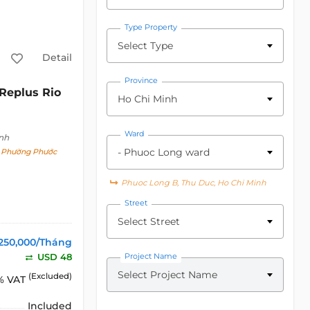
Type Property
Select Type
Detail
Province
Replus Rio
Ho Chi Minh
Ward
nh
- Phuoc Long ward
, Phường Phước
Phuoc Long B, Thu Duc, Ho Chi Minh
Street
Select Street
,250,000/Tháng
USD 48
Project Name
Select Project Name
(Excluded)
% VAT
Included