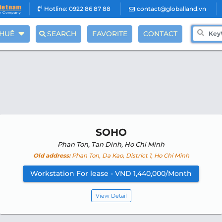
Hotline: 0922 86 87 88
contact@globalland.vn
THUÊ
SEARCH
FAVORITE
CONTACT
SOHO
Phan Ton, Tan Dinh, Ho Chi Minh
Old address:
Phan Ton, Da Kao, District 1, Ho Chi Minh
Workstation For lease - VND 1,440,000/Month
View Detail