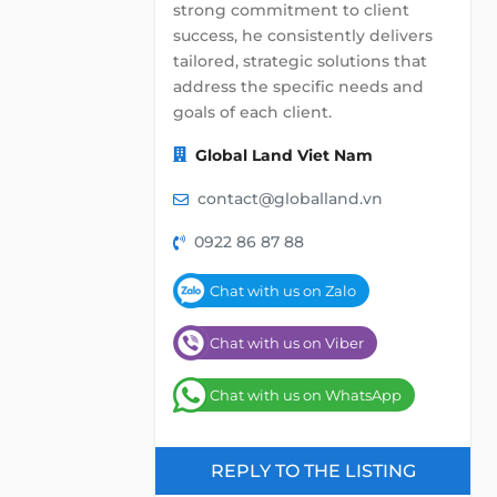
strong commitment to client
success, he consistently delivers
tailored, strategic solutions that
address the specific needs and
goals of each client.
Global Land Viet Nam
contact@globalland.vn
0922 86 87 88
Chat with us on Zalo
Chat with us on Viber
Chat with us on WhatsApp
REPLY TO THE LISTING