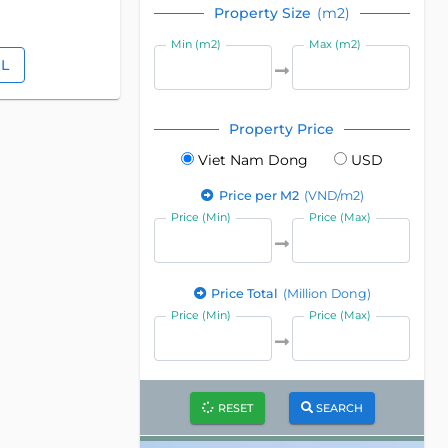
Property Size
(m2)
Min (m2)
Max (m2)
IL
Property Price
Viet Nam Dong
USD
Price per M2
(VND/m2)
Price (Min)
Price (Max)
Price Total
(Million Dong)
Price (Min)
Price (Max)
RESET
SEARCH