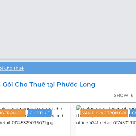
ói Cho Thuê
 Gói Cho Thuê tại Phước Long
SHOW
6
G TRỌN GÓI
CHO THUÊ
VĂN PHÒNG TRỌN GÓI
C