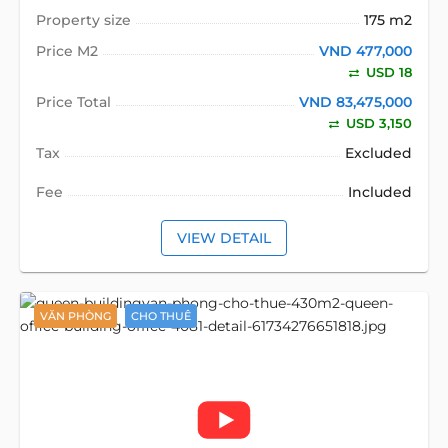
Property size
175 m2
Price M2
VND 477,000
USD 18
Price Total
VND 83,475,000
USD 3,150
Tax
Excluded
Fee
Included
VIEW DETAIL
VĂN PHÒNG
CHO THUÊ