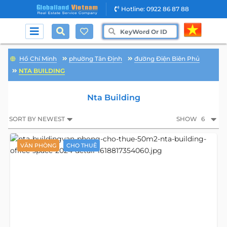
Hotline: 0922 86 87 88
Hồ Chí Minh
phường Tân Định
đường Điện Biên Phủ
NTA BUILDING
Nta Building
SORT BY NEWEST
SHOW
6
VĂN PHÒNG
CHO THUÊ