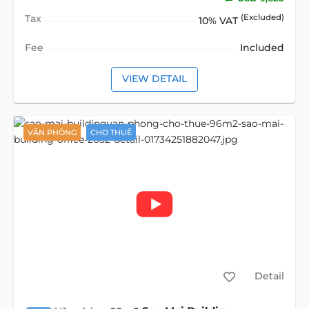
Tax
(Excluded)
10% VAT
Fee
Included
VIEW DETAIL
VĂN PHÒNG
CHO THUÊ
Detail