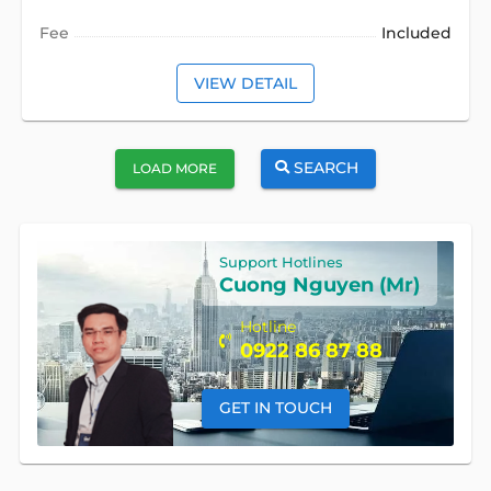
Fee
Included
VIEW DETAIL
SEARCH
LOAD MORE
Support Hotlines
Cuong Nguyen (Mr)
Hotline
0922 86 87 88
GET IN TOUCH