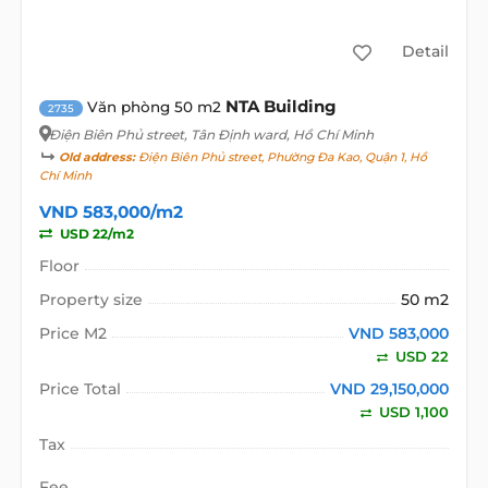
Detail
NTA Building
Văn phòng 50 m2
2735
Điện Biên Phủ street
, Tân Định ward, Hồ Chí Minh
Old address:
Điện Biên Phủ street, Phường Đa Kao, Quận 1, Hồ
Chí Minh
VND 583,000/m2
USD 22/m2
Floor
Property size
50 m2
Price M2
VND 583,000
USD 22
Price Total
VND 29,150,000
USD 1,100
Tax
Fee