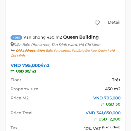
Detail
Queen Building
Văn phòng 430 m2
4081
Điện Biên Phủ street
, Tân Định ward, Hồ Chí Minh
Old address:
Điện Biên Phủ street, Phường Đa Kao, Quận 1, Hồ
Chí Minh
VND 795,000/m2
USD 30/m2
Floor
Trệt
Property size
430 m2
Price M2
VND 795,000
USD 30
Price Total
VND 341,850,000
USD 12,900
Tax
(Excluded)
10% VAT