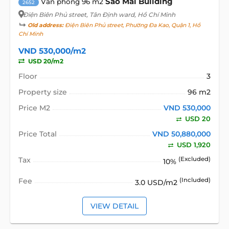
Sao Mai Building
Văn phòng 96 m2
2652
Điện Biên Phủ street
, Tân Định ward, Hồ Chí Minh
Old address:
Điện Biên Phủ street, Phường Đa Kao, Quận 1, Hồ
Chí Minh
VND 530,000/m2
USD 20/m2
Floor
3
Property size
96 m2
Price M2
VND 530,000
USD 20
Price Total
VND 50,880,000
USD 1,920
Tax
(Excluded)
10%
Fee
(Included)
3.0 USD/m2
VIEW DETAIL