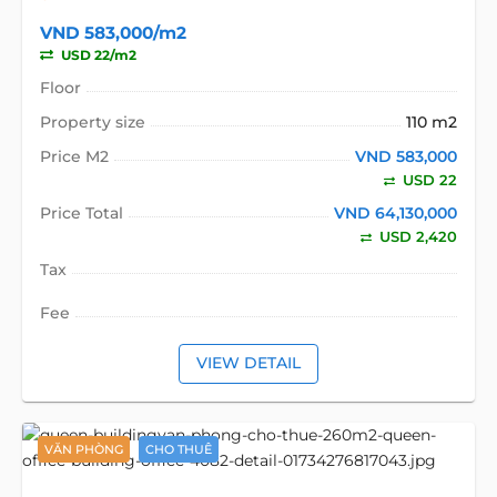
VND 583,000/m2
USD 22/m2
Floor
Property size
110 m2
Price M2
VND 583,000
USD 22
Price Total
VND 64,130,000
USD 2,420
Tax
Fee
VIEW DETAIL
VĂN PHÒNG
CHO THUÊ