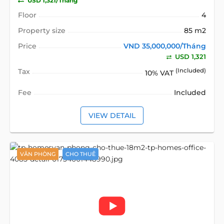
USD 1,321/Tháng
Floor
4
Property size
85 m2
Price
VND 35,000,000/Tháng
USD 1,321
Tax
(Included)
10% VAT
Fee
Included
VIEW DETAIL
VĂN PHÒNG
CHO THUÊ