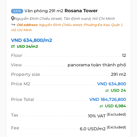
Rosana Tower
Văn phòng 291 m2
5376
Nguyễn Đình Chiểu street
, Tân Định ward, Hồ Chí Minh
Old address:
Nguyễn Đình Chiểu street, Phường Đa Kao, Quận 1,
Hồ Chí Minh
VND 634,800/m2
USD 24/m2
Floor
12
View
panorama toàn thành phố
Property size
291 m2
Price M2
VND 634,800
USD 24
Price Total
VND 184,726,800
USD 6,984
Tax
(Excluded)
10% VAT
Fee
(Excluded)
6.0 USD/m2