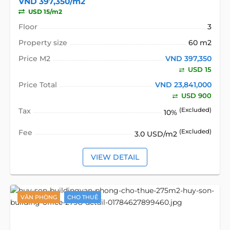
VND 397,350/m2
USD 15/m2
Floor
3
Property size
60 m2
Price M2
VND 397,350
USD 15
Price Total
VND 23,841,000
USD 900
Tax
(Excluded)
10%
Fee
(Excluded)
3.0 USD/m2
VIEW DETAIL
VĂN PHÒNG
CHO THUÊ