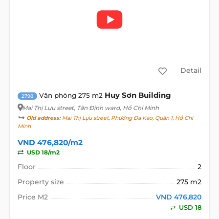
Detail
Huy Sơn Building
Văn phòng 275 m2
2798
Mai Thị Lựu street
, Tân Định ward, Hồ Chí Minh
Old address:
Mai Thị Lựu street, Phường Đa Kao, Quận 1, Hồ Chí
Minh
VND 476,820/m2
USD 18/m2
Floor
2
Property size
275 m2
Price M2
VND 476,820
USD 18