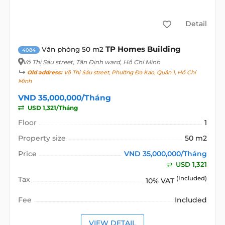
Detail
TP Homes Building
Văn phòng 50 m2
4084
Võ Thị Sáu street
, Tân Định ward, Hồ Chí Minh
Old address:
Võ Thị Sáu street, Phường Đa Kao, Quận 1, Hồ Chí
Minh
VND 35,000,000/Tháng
USD 1,321/Tháng
Floor
1
Property size
50 m2
Price
VND 35,000,000/Tháng
USD 1,321
Tax
(Included)
10% VAT
Fee
Included
VIEW DETAIL