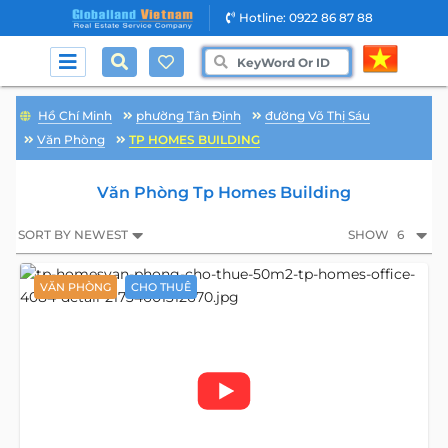
Hotline: 0922 86 87 88
Hồ Chí Minh
phường Tân Định
đường Võ Thị Sáu
Văn Phòng
TP HOMES BUILDING
Văn Phòng Tp Homes Building
SORT BY NEWEST
SHOW
6
VĂN PHÒNG
CHO THUÊ