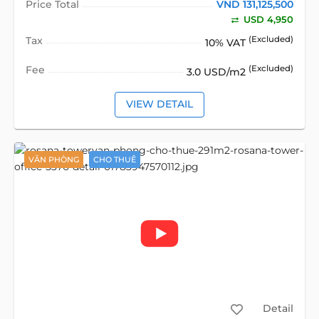
Price Total
VND 131,125,500
USD 4,950
Tax
(Excluded)
10% VAT
Fee
(Excluded)
3.0 USD/m2
VIEW DETAIL
VĂN PHÒNG
CHO THUÊ
Detail