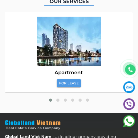
OUR SERVICES
Apartment
FOR LEASE
Global Land Viet Nam
is a leading company providing