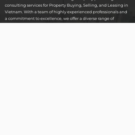
consulting services for Property Buying, Selling, and Leasing in
Vietnam. With a team of highly experienced professionals and
a commitment to excellence, we offer a diverse range of
property solutions. We are confident in delivering optimal and
effective solutions that meet the unique needs and
expectations of our clients in the real estate sector.
The Address Tower - 60 Nguyen Dinh Chieu Street,
Tan Dinh Ward, Ho Chi Minh City
SUPPORT HOTLINES :
0922 86 87 88
contact@globalland.vn
Mon - Sun / 9:00AM - 8:00PM
Copyright © 2020 All Rights Reserved
NTCSolution
Designed & Developed by