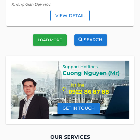
Không Gian Dạy Học
VIEW DETAIL
SEARCH
LOAD MORE
Support Hotlines
Cuong Nguyen (Mr)
Hotline
0922 86 87 88
GET IN TOUCH
OUR SERVICES