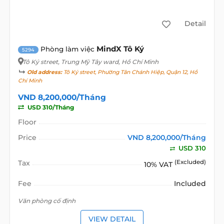
Detail
MindX Tô Ký
Phòng làm việc
5294
Tô Ký street
, Trung Mỹ Tây ward, Hồ Chí Minh
Old address:
Tô Ký street, Phường Tân Chánh Hiệp, Quận 12, Hồ
Chí Minh
VND 8,200,000/Tháng
USD 310/Tháng
Floor
Price
VND 8,200,000/Tháng
USD 310
Tax
(Excluded)
10% VAT
Fee
Included
Văn phòng cố định
VIEW DETAIL