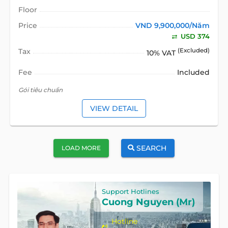
Floor
Price
VND 9,900,000/Năm
USD 374
Tax
(Excluded)
10% VAT
Fee
Included
Gói tiêu chuẩn
VIEW DETAIL
SEARCH
LOAD MORE
Support Hotlines
Cuong Nguyen (Mr)
Hotline