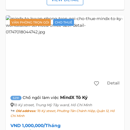
VĂN PHÒNG TRỌN GÓI
CHO THUÊ
Detail
MindX Tô Ký
Chổ ngồi làm việc
5291
Tô Ký street
, Trung Mỹ Tây ward, Hồ Chí Minh
Old address:
Tô Ký street, Phường Tân Chánh Hiệp, Quận 12, Hồ
Chí Minh
VND 1,000,000/Tháng