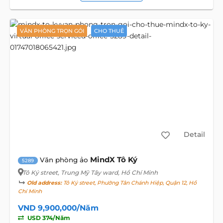
VĂN PHÒNG TRỌN GÓI
CHO THUÊ
Detail
MindX Tô Ký
Văn phòng ảo
5289
Tô Ký street
, Trung Mỹ Tây ward, Hồ Chí Minh
Old address:
Tô Ký street, Phường Tân Chánh Hiệp, Quận 12, Hồ
Chí Minh
VND 9,900,000/Năm
USD 374/Năm