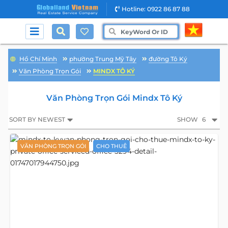
Hotline: 0922 86 87 88
Hồ Chí Minh
phường Trung Mỹ Tây
đường Tô Ký
Văn Phòng Trọn Gói
MINDX TÔ KÝ
Văn Phòng Trọn Gói Mindx Tô Ký
SORT BY NEWEST
SHOW
6
VĂN PHÒNG TRỌN GÓI
CHO THUÊ