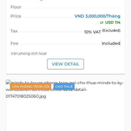
Floor
Price
VND 3,000,000/Tháng
USD 114
Tax
(Excluded)
10% VAT
Fee
Included
Văn phòng linh hoạt
VIEW DETAIL
VĂN PHÒNG TRỌN GÓI
CHO THUÊ