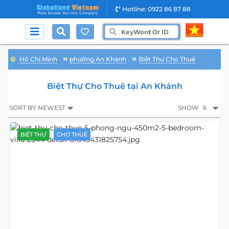
Hotline: 0922 86 87 88
Hồ Chí Minh
phường An Khánh
Biệt Thự Cho Thuê
Biệt Thự Cho Thuê tại An Khánh
SORT BY NEWEST
SHOW
6
BIỆT THỰ
CHO THUÊ