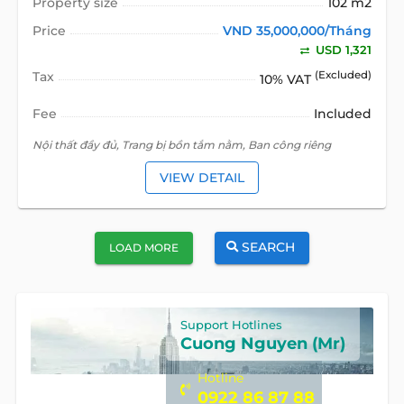
Property size
102 m2
Price
VND 35,000,000/Tháng
USD 1,321
Tax
(Excluded)
10% VAT
Fee
Included
Nội thất đầy đủ, Trang bị bồn tắm nằm, Ban công riêng
VIEW DETAIL
SEARCH
LOAD MORE
Support Hotlines
Cuong Nguyen (Mr)
Hotline
0922 86 87 88