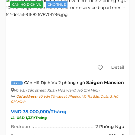
CĂN HỘ DỊCH VỤ
CHO THUÊ
Detail
Saigon Mansion
Căn Hộ Dịch Vụ 2 phòng ngủ
3339
Võ Văn Tần street
, Xuân Hòa ward, Hồ Chí Minh
Old address:
Võ Văn Tần street, Phường Võ Thị Sáu, Quận 3, Hồ
Chí Minh
VND 35,000,000/Tháng
USD 1,321/Tháng
Bedrooms
2 Phòng Ngủ