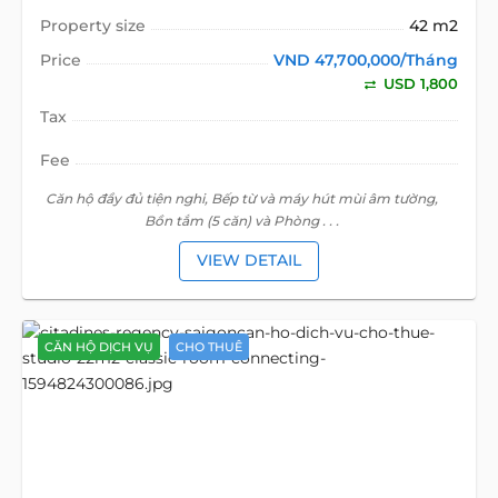
Property size
42 m2
Price
VND 47,700,000/Tháng
USD 1,800
Tax
Fee
Căn hộ đầy đủ tiện nghi, Bếp từ và máy hút mùi âm tường,
Bồn tắm (5 căn) và Phòng . . .
VIEW DETAIL
CĂN HỘ DỊCH VỤ
CHO THUÊ