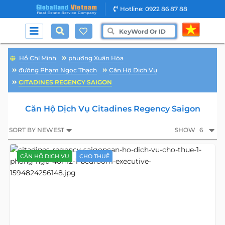
Hotline: 0922 86 87 88
Hồ Chí Minh
phường Xuân Hòa
đường Phạm Ngọc Thạch
Căn Hộ Dịch Vụ
CITADINES REGENCY SAIGON
Căn Hộ Dịch Vụ Citadines Regency Saigon
SORT BY NEWEST
SHOW
6
CĂN HỘ DỊCH VỤ
CHO THUÊ