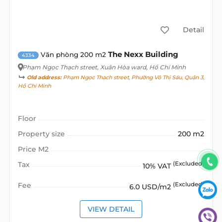
Detail
The Nexx Building
Văn phòng 200 m2
4334
Phạm Ngọc Thạch street
, Xuân Hòa ward, Hồ Chí Minh
Old address:
Phạm Ngọc Thạch street, Phường Võ Thị Sáu, Quận 3,
Hồ Chí Minh
Floor
Property size
200 m2
Price M2
Tax
(Excluded)
10% VAT
Fee
(Excluded)
6.0 USD/m2
VIEW DETAIL