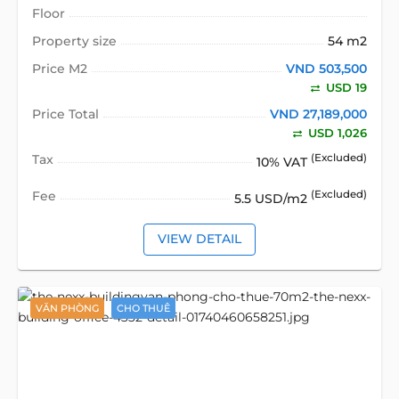
Floor
Property size
54 m2
Price M2
VND 503,500
USD 19
Price Total
VND 27,189,000
USD 1,026
Tax
(Excluded)
10% VAT
Fee
(Excluded)
5.5 USD/m2
VIEW DETAIL
VĂN PHÒNG
CHO THUÊ