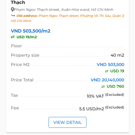
Thạch
Phạm Ngọc Thạch street
, Xuân Hòa ward, Hồ Chí Minh
Old address:
Phạm Ngọc Thạch street, Phường Võ Thị Sáu, Quận 3,
Hồ Chí Minh
VND 503,500/m2
USD 19/m2
Floor
Property size
40 m2
Price M2
VND 503,500
USD 19
Price Total
VND 20,140,000
USD 760
Tax
(Excluded)
10% VAT
Fee
(Excluded)
5.5 USD/m2
VIEW DETAIL