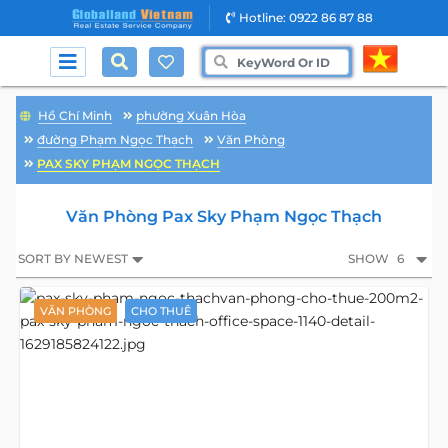
Hotline: 0922 86 87 88
Hồ Chí Minh
phường Xuân Hòa
đường Phạm Ngọc Thạch
Văn Phòng
PAX SKY PHẠM NGỌC THẠCH
Văn Phòng Pax Sky Phạm Ngọc Thạch
SORT BY NEWEST
SHOW
6
VĂN PHÒNG
CHO THUÊ