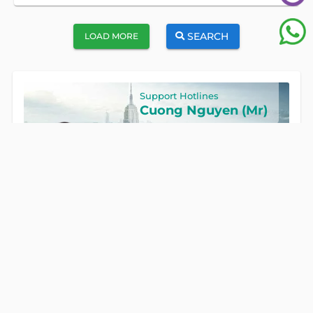
SEARCH
LOAD MORE
Support Hotlines
Cuong Nguyen (Mr)
Hotline
0922 86 87 88
GET IN TOUCH
Global Land Viet Nam
is a leading company providing