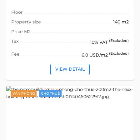
Floor
Property size
140 m2
Price M2
Tax
(Excluded)
10% VAT
Fee
(Excluded)
6.0 USD/m2
VIEW DETAIL
VĂN PHÒNG
CHO THUÊ