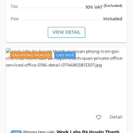
Tax
(Excluded)
10% VAT
Fee
Included
VIEW DETAIL
VĂN PHÒNG TRỌN GÓI
CHO THUÊ
Detail
Work Labs Bà Huyện Thanh
Phòng làm việc
5196