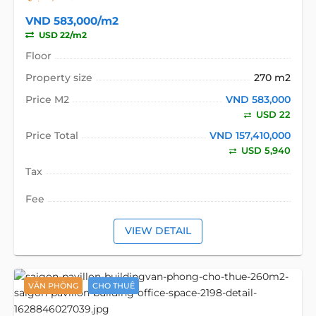
VND 583,000/m2
USD 22/m2
Floor
Property size
270 m2
Price M2
VND 583,000
USD 22
Price Total
VND 157,410,000
USD 5,940
Tax
Fee
VIEW DETAIL
VĂN PHÒNG
CHO THUÊ