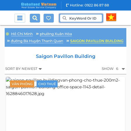
Hotline: 0922 86 87 88
Hồ Chí Minh
phường Xuân Hòa
đường Bà Huyện Thanh Quan
SAIGON PAVILLON BUILDING
Saigon Pavillon Building
SORT BY NEWEST
SHOW
6
VĂN PHÒNG
CHO THUÊ