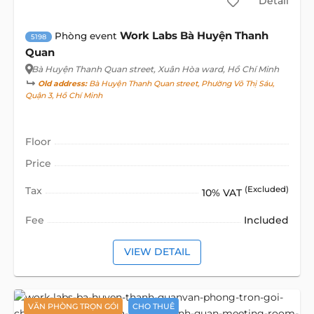
Detail
Work Labs Bà Huyện Thanh
Phòng event
5198
Quan
Bà Huyện Thanh Quan street
, Xuân Hòa ward, Hồ Chí Minh
Old address:
Bà Huyện Thanh Quan street, Phường Võ Thị Sáu,
Quận 3, Hồ Chí Minh
Floor
Price
Tax
(Excluded)
10% VAT
Fee
Included
VIEW DETAIL
VĂN PHÒNG TRỌN GÓI
CHO THUÊ