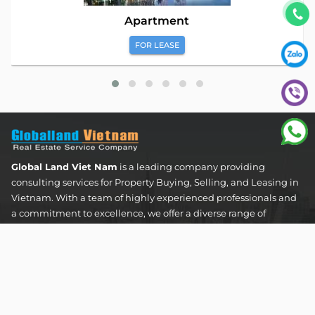
Apartment
FOR LEASE
Global Land Viet Nam
is a leading company providing
consulting services for Property Buying, Selling, and Leasing in
Vietnam. With a team of highly experienced professionals and
a commitment to excellence, we offer a diverse range of
property solutions. We are confident in delivering optimal and
effective solutions that meet the unique needs and
expectations of our clients in the real estate sector.
The Address Tower - 60 Nguyen Dinh Chieu Street,
Tan Dinh Ward, Ho Chi Minh City