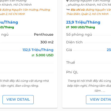
guyễn Văn Hưởng
đường Nguyễn Văn Hưởng
n Khánh, Hồ Chí Minh
, phường An Khánh, Hồ Chí M
ũ:
đường Nguyễn Văn Hưởng, Phường
Địa chỉ cũ:
đường Nguyễn Văn
uận 2, Hồ Chí Minh
Thảo Điền, Quận 2, Hồ Chí Minh
iệu/Tháng
23,9 Triệu/Tháng
SD/Tháng
900 USD/Tháng
 ngủ
Penthouse
Số phòng ngủ
300 m2
Diện tích
132,5 Triệu/Tháng
Giá
23
5.000 USD
Thuế
Phí QL
ội thất đầy đủ cùng vật dụng nhà
Trang bị nội thất đầy đủ cùn
 tiện nghi, Ban công riêng.
bếp tiện nghi, Phòng tắm đượ
tắm . . .
VIEW DETAIL
VIEW DETA