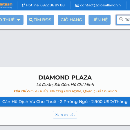
Hotline: 0922 86 87 88
contact@globalland.vn
O THUÊ
TÌM BĐS
GIỎ HÀNG
LIÊN HỆ
DIAMOND PLAZA
Lê Duẩn, Sài Gòn, Hồ Chí Minh
Địa chỉ cũ:
Lê Duẩn, Phường Bến Nghé, Quận 1, Hồ Chí Minh
Căn Hộ Dịch Vụ Cho Thuê - 2 Phòng Ngủ - 2.900 USD/Tháng
Xem chi tiết