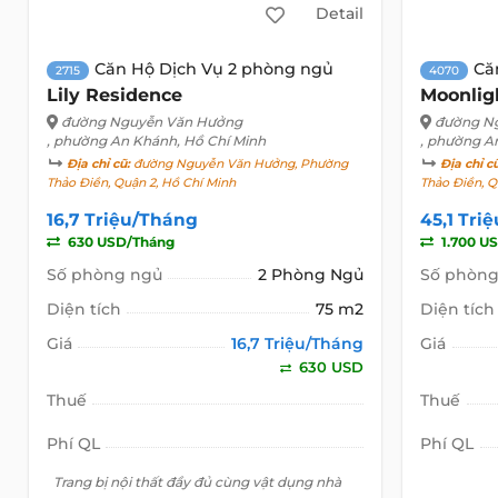
Detail
Căn Hộ Dịch Vụ 2 phòng ngủ
Că
2715
4070
Lily Residence
Moonlig
đường Nguyễn Văn Hưởng
đường N
, phường An Khánh, Hồ Chí Minh
, phường A
Địa chỉ cũ:
đường Nguyễn Văn Hưởng, Phường
Địa chỉ c
Thảo Điền, Quận 2, Hồ Chí Minh
Thảo Điền, Q
16,7 Triệu/Tháng
45,1 Tri
630 USD/Tháng
1.700 U
Số phòng ngủ
2 Phòng Ngủ
Số phòng
Diện tích
75 m2
Diện tích
Giá
16,7 Triệu/Tháng
Giá
630 USD
Thuế
Thuế
Phí QL
Phí QL
Trang bị nội thất đầy đủ cùng vật dụng nhà