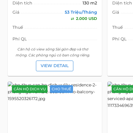
Diện tích
130 m2
Diện tích
Giá
53 Triệu/Tháng
Giá
2.000 USD
Thuế
Thuế
Phí QL
Phí QL
Căn hộ có view sông Sài gòn đẹp và thơ
mộng. Các phòng ngủ có ban công riêng.
VIEW DETAIL
CĂN HỘ DỊCH VỤ
CHO THUÊ
CĂN HỘ D