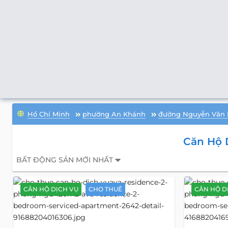
Hồ Chí Minh
phường An Khánh
đường Nguyễn Văn
Căn Hộ 
BẤT ĐỘNG SẢN MỚI NHẤT
CĂN HỘ DỊCH VỤ
CHO THUÊ
CĂN HỘ D