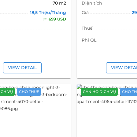
70 m2
Diện tích
18,5 Triệu/Tháng
Giá
29
699 USD
Thuế
Phí QL
VIEW DETAIL
VIEW DETA
ỊCH VỤ
CHO THUÊ
CĂN HỘ DỊCH VỤ
CHO T