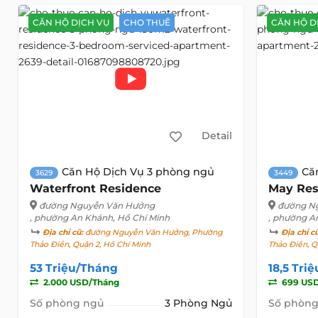
CĂN HỘ DỊCH VỤ
CHO THUÊ
CĂN HỘ D
Detail
Căn Hộ Dịch Vụ 3 phòng ngủ
Că
3629
3449
Waterfront Residence
May Res
đường Nguyễn Văn Hưởng
đường N
, phường An Khánh, Hồ Chí Minh
, phường A
Địa chỉ cũ:
đường Nguyễn Văn Hưởng, Phường
Địa chỉ c
Thảo Điền, Quận 2, Hồ Chí Minh
Thảo Điền, Q
53 Triệu/Tháng
18,5 Tri
2.000 USD/Tháng
699 US
Số phòng ngủ
3 Phòng Ngủ
Số phòng