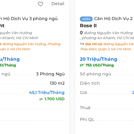
Detail
n Hộ Dịch Vụ 3 phòng ngủ
Căn Hộ Dịch Vụ 2
4064
ht
Rose II
guyễn Văn Hưởng
đường Nguyễn Văn Hưởng
n Khánh, Hồ Chí Minh
, phường An Khánh, Hồ Chí M
ũ:
đường Nguyễn Văn Hưởng, Phường
Địa chỉ cũ:
đường Nguyễn Văn
uận 2, Hồ Chí Minh
Thảo Điền, Quận 2, Hồ Chí Minh
ệu/Tháng
20 Triệu/Tháng
SD/Tháng
755 USD/Tháng
 ngủ
3 Phòng Ngủ
Số phòng ngủ
130 m2
Diện tích
45,1 Triệu/Tháng
Giá
1.700 USD
Thuế
Phí QL