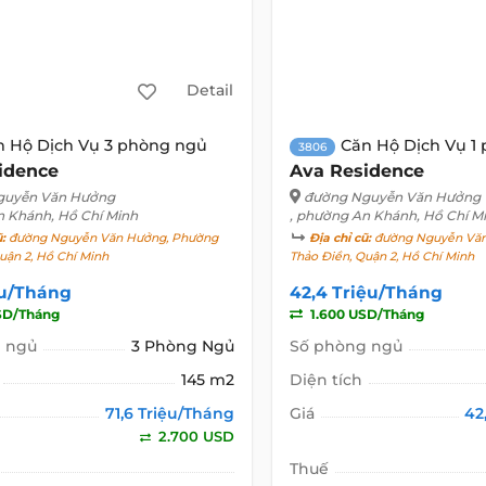
Detail
n Hộ Dịch Vụ 3 phòng ngủ
Căn Hộ Dịch Vụ 1
3806
idence
Ava Residence
guyễn Văn Hưởng
đường Nguyễn Văn Hưởng
n Khánh, Hồ Chí Minh
, phường An Khánh, Hồ Chí M
ũ:
đường Nguyễn Văn Hưởng, Phường
Địa chỉ cũ:
đường Nguyễn Văn
uận 2, Hồ Chí Minh
Thảo Điền, Quận 2, Hồ Chí Minh
ệu/Tháng
42,4 Triệu/Tháng
SD/Tháng
1.600 USD/Tháng
 ngủ
3 Phòng Ngủ
Số phòng ngủ
145 m2
Diện tích
71,6 Triệu/Tháng
Giá
42
2.700 USD
Thuế