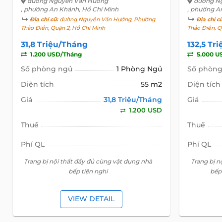
đường Nguyễn Văn Hưởng
đường N
, phường An Khánh, Hồ Chí Minh
, phường A
Địa chỉ cũ:
đường Nguyễn Văn Hưởng, Phường
Địa chỉ c
Thảo Điền, Quận 2, Hồ Chí Minh
Thảo Điền, Q
31,8 Triệu/Tháng
132,5 Tr
1.200 USD/Tháng
5.000 U
Số phòng ngủ
1 Phòng Ngủ
Số phòng
Diện tích
55 m2
Diện tích
Giá
31,8 Triệu/Tháng
Giá
1.200 USD
Thuế
Thuế
Phí QL
Phí QL
Trang bị nội thất đầy đủ cùng vật dụng nhà
Trang bị n
bếp tiện nghi
bếp
VIEW DETAIL