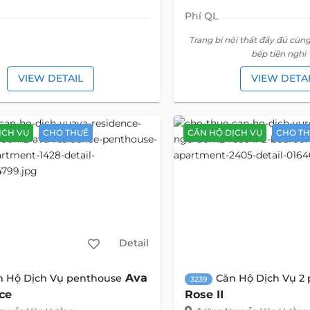
Phí QL
Trang bị nội thất đầy đủ cùn
bếp tiện nghi
VIEW DETAIL
VIEW DETA
ỊCH VỤ
CHO THUÊ
CĂN HỘ DỊCH VỤ
CHO T
Detail
Ava
n Hộ Dịch Vụ penthouse
Căn Hộ Dịch Vụ 2
3239
ce
Rose II