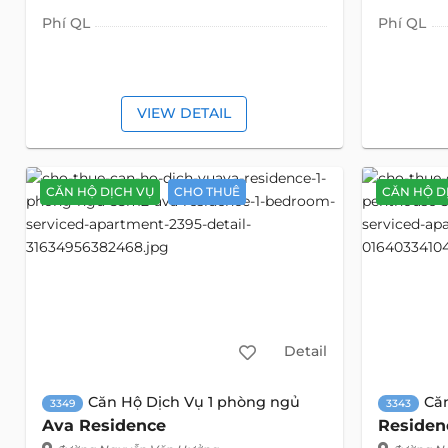
Phí QL
Phí QL
VIEW DETAIL
CĂN HỘ DỊCH VỤ
CHO THUÊ
CĂN HỘ D
Detail
Căn Hộ Dịch Vụ 1 phòng ngủ
Că
3349
3343
Ava Residence
Residen