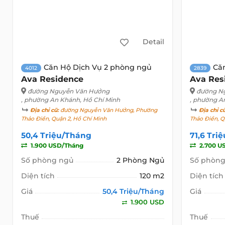
Detail
Căn Hộ Dịch Vụ 2 phòng ngủ
Că
4012
2839
Ava Residence
Ava Res
đường Nguyễn Văn Hưởng
đường N
, phường An Khánh, Hồ Chí Minh
, phường A
Địa chỉ cũ:
đường Nguyễn Văn Hưởng, Phường
Địa chỉ c
Thảo Điền, Quận 2, Hồ Chí Minh
Thảo Điền, Q
50,4 Triệu/Tháng
71,6 Tri
1.900 USD/Tháng
2.700 U
Số phòng ngủ
2 Phòng Ngủ
Số phòng
Diện tích
120 m2
Diện tích
Giá
50,4 Triệu/Tháng
Giá
1.900 USD
Thuế
Thuế