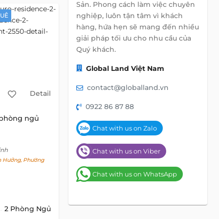
Sản. Phong cách làm việc chuyên
nghiệp, luôn tận tâm vì khách
HUÊ
hàng, hứa hẹn sẽ mang đến nhiều
giải pháp tối ưu cho nhu cầu của
Quý khách.
Global Land Việt Nam
contact@globalland.vn
Detail
0922 86 87 88
 phòng ngủ
Chat with us on Zalo
inh
Chat with us on Viber
 Hưởng, Phường
Chat with us on WhatsApp
2 Phòng Ngủ