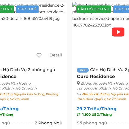
ỊCH VỤ
CHO THUÊ
CĂN HỘ DỊCH VỤ
CHO T
Detail
n Hộ Dịch Vụ 2 phòng ngủ
Căn Hộ Dịch Vụ 2
3698
idence
Curo Residence
guyễn Văn Hưởng
đường Nguyễn Văn Hưởng
n Khánh, Hồ Chí Minh
, phường An Khánh, Hồ Chí M
ũ:
đường Nguyễn Văn Hưởng, Phường
Địa chỉ cũ:
đường Nguyễn Văn
uận 2, Hồ Chí Minh
Thảo Điền, Quận 2, Hồ Chí Minh
ệu/Tháng
29,2 Triệu/Tháng
D/Tháng
1.100 USD/Tháng
 ngủ
2 Phòng Ngủ
Số phòng ngủ