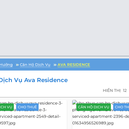
 Hưởng
Căn Hộ Dịch Vụ
AVA RESIDENCE
Dịch Vụ Ava Residence
HIỂN THỊ
12
ỊCH VỤ
CHO THUÊ
CĂN HỘ DỊCH VỤ
CHO T