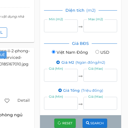
Diện tích
(m2)
g vật dụng nhà
Min (m2)
Max (m2)
IL
Giá BĐS
Việt Nam Đồng
USD
HUÊ
Giá M2
(Ngàn đồng/m2)
Giá (Min)
Giá (Max)
Giá Tổng
(Triệu đồng)
Giá (Min)
Giá (Max)
Detail
 phòng ngủ
RESET
SEARCH