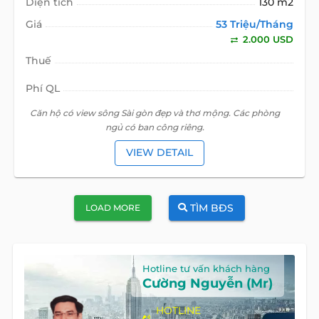
Diện tích
130 m2
Giá
53 Triệu/Tháng
2.000 USD
Thuế
Phí QL
Căn hộ có view sông Sài gòn đẹp và thơ mộng. Các phòng
ngủ có ban công riêng.
VIEW DETAIL
TÌM BĐS
LOAD MORE
Hotline tư vấn khách hàng
Cường Nguyễn (Mr)
HOTLINE