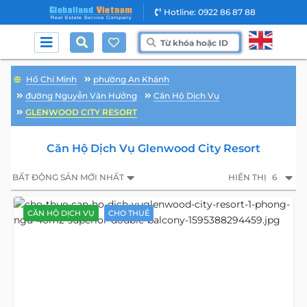
Hotline: 0922 86 87 88
Hồ Chí Minh
phường An Khánh
đường Nguyễn Văn Hưởng
Căn Hộ Dịch Vụ
GLENWOOD CITY RESORT
Căn Hộ Dịch Vụ Glenwood City Resort
BẤT ĐỘNG SẢN MỚI NHẤT
HIỂN THỊ
6
CĂN HỘ DỊCH VỤ
CHO THUÊ