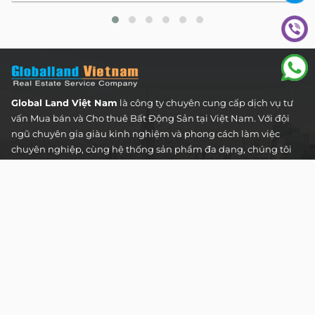
Global Land Việt Nam
là công ty chuyên cung cấp dịch vụ tư
vấn Mua bán và Cho thuê Bất Động Sản tại Việt Nam. Với đội
ngũ chuyên gia giàu kinh nghiệm và phong cách làm việc
chuyên nghiệp, cùng hệ thống sản phẩm đa dạng, chúng tôi
cam kết mang đến cho Quý khách hàng những giải pháp tối
ưu và hiệu quả nhất, đáp ứng mọi nhu cầu và mong muốn
trong lĩnh vực bất động sản.
Toà nhà The Address - 60 Nguyễn Đình Chiểu,
Phường Tân Định, Thành phố Hồ Chí Minh
HOTLINE TƯ VẤN KHÁCH HÀNG :
0922 86 87 88