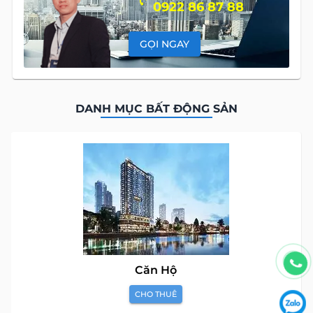
0922 86 87 88
GỌI NGAY
DANH MỤC BẤT ĐỘNG SẢN
Căn Hộ
CHO THUÊ