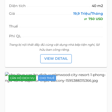
Diện tích
40 m2
Giá
19,9 Triệu/Tháng
750 USD
Thuế
Phí QL
Trang bị nội thất đầy đủ cùng vật dụng nhà bếp tiện nghi, Sở
hữu ban công riêng.
VIEW DETAIL
CĂN HỘ DỊCH VỤ
CHO THUÊ