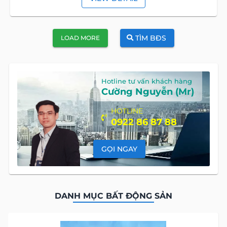
TÌM BĐS
LOAD MORE
Hotline tư vấn khách hàng
Cường Nguyễn (Mr)
HOTLINE
0922 86 87 88
GỌI NGAY
DANH MỤC BẤT ĐỘNG SẢN