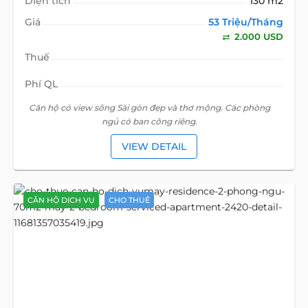
Diện tích
130 m2
Giá
53 Triệu/Tháng
2.000 USD
Thuế
Phí QL
Căn hộ có view sông Sài gòn đẹp và thơ mộng. Các phòng
ngủ có ban công riêng.
VIEW DETAIL
CĂN HỘ DỊCH VỤ
CHO THUÊ