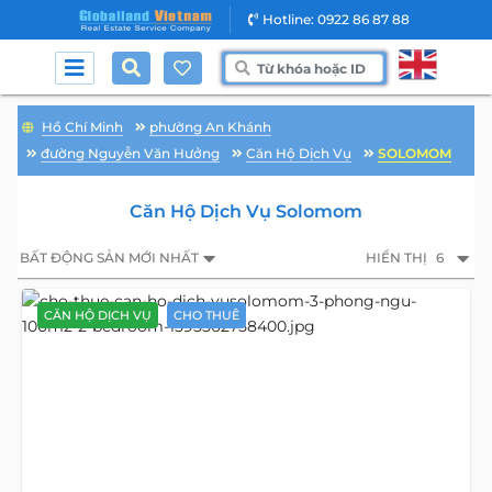
Hotline: 0922 86 87 88
Hồ Chí Minh
phường An Khánh
đường Nguyễn Văn Hưởng
Căn Hộ Dịch Vụ
SOLOMOM
Căn Hộ Dịch Vụ Solomom
BẤT ĐỘNG SẢN MỚI NHẤT
HIỂN THỊ
6
CĂN HỘ DỊCH VỤ
CHO THUÊ