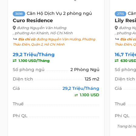
Căn Hộ Dịch Vụ 2 phòng ngủ
Căn
3698
2715
Curo Residence
Lily Res
đường Nguyễn Văn Hưởng
đường N
, phường An Khánh, Hồ Chí Minh
, phường A
Địa chỉ cũ:
đường Nguyễn Văn Hưởng, Phường
Địa chỉ c
Thảo Điền, Quận 2, Hồ Chí Minh
Thảo Điền, Q
29,2 Triệu/Tháng
16,7 Tri
1.100 USD/Tháng
630 USD
Số phòng ngủ
2 Phòng Ngủ
Số phòng
Diện tích
125 m2
Diện tích
Giá
29,2 Triệu/Tháng
Giá
1.100 USD
Thuế
Thuế
Phí QL
Phí QL
Trang bị n