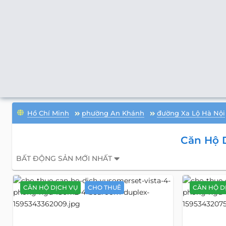
Hồ Chí Minh
phường An Khánh
đường Xa Lộ Hà Nội
Căn Hộ D
BẤT ĐỘNG SẢN MỚI NHẤT
CĂN HỘ DỊCH VỤ
CHO THUÊ
CĂN HỘ D