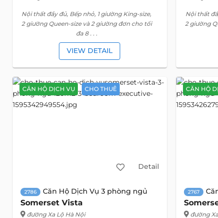
Nội thất đầy đủ, Bếp nhỏ, 1 giường King-size,
Nội thất đầ
2 giường Queen-size và 2 giường đơn cho tối
2 giường Q
đa 8 . . .
VIEW DETAIL
CĂN HỘ DỊCH VỤ
CHO THUÊ
CĂN HỘ D
Detail
Căn Hộ Dịch Vụ 3 phòng ngủ
Că
2786
2767
Somerset Vista
Somerse
đường Xa Lộ Hà Nội
đường Xa