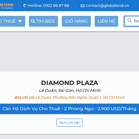
Hotline: 0922 86 87 88
contact@globalland.vn
O THUÊ
TÌM BĐS
GIỎ HÀNG
LIÊN HỆ
DIAMOND PLAZA
Lê Duẩn, Sài Gòn, Hồ Chí Minh
Địa chỉ cũ:
Lê Duẩn, Phường Bến Nghé, Quận 1, Hồ Chí Minh
Căn Hộ Dịch Vụ Cho Thuê - 2 Phòng Ngủ - 2.900 USD/Tháng
Xem chi tiết