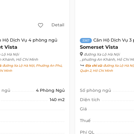
Detail
n Hộ Dịch Vụ 4 phòng ngủ
Căn Hộ Dịch Vụ 3
3367
t Vista
Somerset Vista
 Lộ Hà Nội
đường Xa Lộ Hà Nội
n Khánh, Hồ Chí Minh
, phường An Khánh, Hồ Chí M
ũ:
đường Xa Lộ Hà Nội, Phường An Phú,
Địa chỉ cũ:
đường Xa Lộ Hà Nộ
hí Minh
Quận 2, Hồ Chí Minh
 ngủ
4 Phòng Ngủ
Số phòng ngủ
140 m2
Diện tích
Giá
Thuế
Phí QL