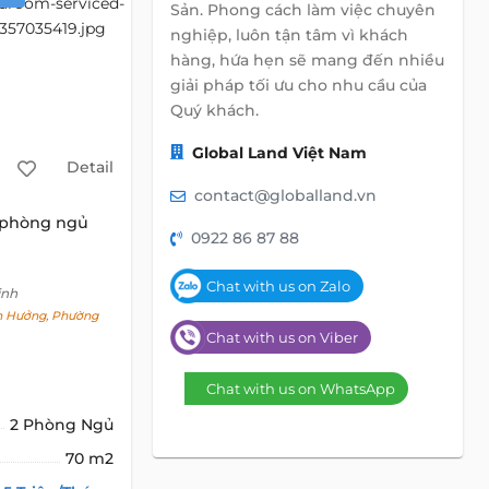
Sản. Phong cách làm việc chuyên
nghiệp, luôn tận tâm vì khách
hàng, hứa hẹn sẽ mang đến nhiều
giải pháp tối ưu cho nhu cầu của
Quý khách.
Global Land Việt Nam
Detail
contact@globalland.vn
 phòng ngủ
0922 86 87 88
Chat with us on Zalo
inh
 Hưởng, Phường
Chat with us on Viber
Chat with us on WhatsApp
2 Phòng Ngủ
70 m2