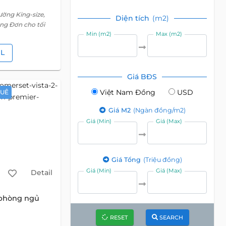
ường King-size,
Diện tích
(m2)
ờng Đơn cho tối
Min (m2)
Max (m2)
IL
Giá BĐS
Việt Nam Đồng
USD
HUÊ
Giá M2
(Ngàn đồng/m2)
Giá (Min)
Giá (Max)
Giá Tổng
(Triệu đồng)
Giá (Min)
Giá (Max)
Detail
 phòng ngủ
RESET
SEARCH