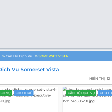
Căn Hộ Dịch Vụ
SOMERSET VISTA
ịch Vụ Somerset Vista
HIỂN THỊ
12
ỊCH VỤ
CHO THUÊ
CĂN HỘ DỊCH VỤ
CHO T