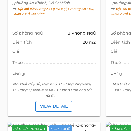
, phường An Khánh, Hồ Chí Minh
, phường A
Địa chỉ cũ:
đường Xa Lộ Hà Nội, Phường An Phú,
Địa chỉ c
Quận 2, Hồ Chí Minh
Quận 2, Hồ C
Số phòng ngủ
3 Phòng Ngủ
Số phòng
Diện tích
120 m2
Diện tích
Giá
Giá
Thuế
Thuế
Phí QL
Phí QL
Nội thất đầy đủ, Bếp nhỏ, 1 Giường King-size,
Nội thất đ
1 Giường Queen-size và 2 Giường Đơn cho tối
và Giườn
đa 6 . . .
VIEW DETAIL
CĂN HỘ DỊCH VỤ
CHO THUÊ
CĂN HỘ D