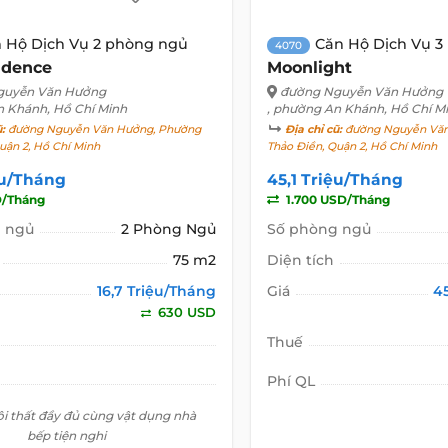
 Hộ Dịch Vụ 2 phòng ngủ
Căn Hộ Dịch Vụ 3
4070
idence
Moonlight
guyễn Văn Hưởng
đường Nguyễn Văn Hưởng
n Khánh, Hồ Chí Minh
, phường An Khánh, Hồ Chí M
ũ:
đường Nguyễn Văn Hưởng, Phường
Địa chỉ cũ:
đường Nguyễn Văn
uận 2, Hồ Chí Minh
Thảo Điền, Quận 2, Hồ Chí Minh
ệu/Tháng
45,1 Triệu/Tháng
/Tháng
1.700 USD/Tháng
 ngủ
2 Phòng Ngủ
Số phòng ngủ
75 m2
Diện tích
16,7 Triệu/Tháng
Giá
4
630 USD
Thuế
Phí QL
ội thất đầy đủ cùng vật dụng nhà
bếp tiện nghi