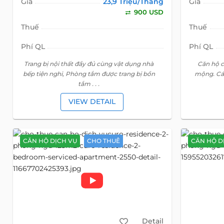
Giá
23,9 Triệu/Tháng
Giá
900 USD
Thuế
Thuế
Phí QL
Phí QL
Trang bị nội thất đầy đủ cùng vật dụng nhà
Căn hộ c
bếp tiện nghi, Phòng tắm được trang bị bồn
mộng. Cá
tắm . . .
VIEW DETAIL
CĂN HỘ DỊCH VỤ
CHO THUÊ
CĂN HỘ D
Detail