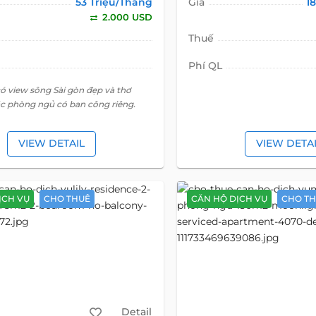
53 Triệu/Tháng
Giá
1
2.000 USD
Thuế
Phí QL
ó view sông Sài gòn đẹp và thơ
c phòng ngủ có ban công riêng.
VIEW DETAIL
VIEW DETA
ỊCH VỤ
CHO THUÊ
CĂN HỘ DỊCH VỤ
CHO T
Detail