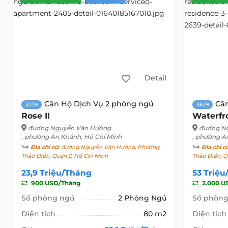
Detail
Căn Hộ Dịch Vụ 2 phòng ngủ
Că
3239
3629
Rose II
Waterfr
đường Nguyễn Văn Hưởng
đường N
, phường An Khánh, Hồ Chí Minh
, phường A
Địa chỉ cũ:
đường Nguyễn Văn Hưởng, Phường
Địa chỉ c
Thảo Điền, Quận 2, Hồ Chí Minh
Thảo Điền, Q
23,9 Triệu/Tháng
53 Triệ
900 USD/Tháng
2.000 U
Số phòng ngủ
2 Phòng Ngủ
Số phòng
Diện tích
80 m2
Diện tích