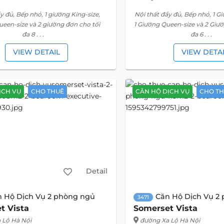
y đủ, Bếp nhỏ, 1 giường King-size,
Nội thất đầy đủ, Bếp nhỏ, 1 Gi
ueen-size và 2 giường đơn cho tối
1 Giường Queen-size và 2 Giư
đa 8 . . .
đa 6 . . .
VIEW DETAIL
VIEW DETA
ỊCH VỤ
CHO THUÊ
CĂN HỘ DỊCH VỤ
CHO T
Detail
n Hộ Dịch Vụ 2 phòng ngủ
Căn Hộ Dịch Vụ 2
3471
t Vista
Somerset Vista
 Lộ Hà Nội
đường Xa Lộ Hà Nội