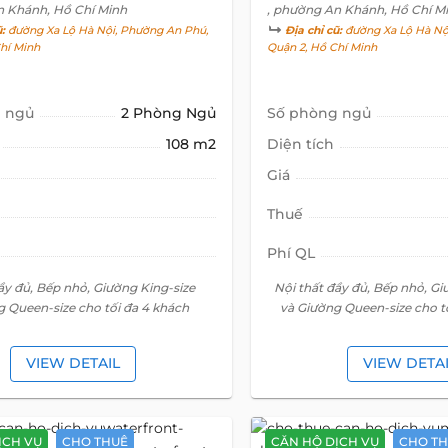
n Khánh, Hồ Chí Minh
, phường An Khánh, Hồ Chí M
ũ:
đường Xa Lộ Hà Nội, Phường An Phú,
Địa chỉ cũ:
đường Xa Lộ Hà Nộ
hí Minh
Quận 2, Hồ Chí Minh
 ngủ
2 Phòng Ngủ
Số phòng ngủ
108 m2
Diện tích
Giá
Thuế
Phí QL
ầy đủ, Bếp nhỏ, Giường King-size
Nội thất đầy đủ, Bếp nhỏ, Gi
g Queen-size cho tối đa 4 khách
và Giường Queen-size cho t
VIEW DETAIL
VIEW DETA
ỊCH VỤ
CHO THUÊ
CĂN HỘ DỊCH VỤ
CHO T