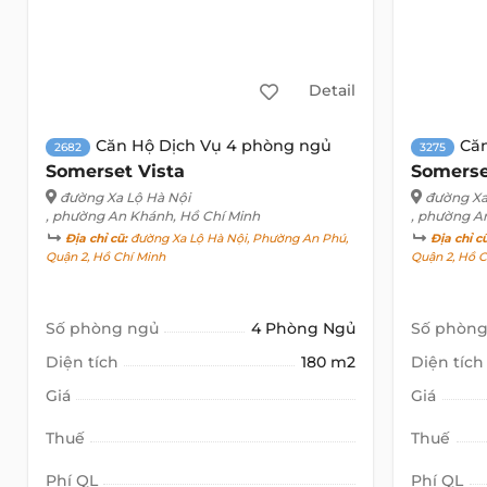
Detail
Căn Hộ Dịch Vụ 4 phòng ngủ
Că
2682
3275
Somerset Vista
Somerse
đường Xa Lộ Hà Nội
đường Xa
, phường An Khánh, Hồ Chí Minh
, phường A
Địa chỉ cũ:
đường Xa Lộ Hà Nội, Phường An Phú,
Địa chỉ c
Quận 2, Hồ Chí Minh
Quận 2, Hồ C
Số phòng ngủ
4 Phòng Ngủ
Số phòng
Diện tích
180 m2
Diện tích
Giá
Giá
Thuế
Thuế
Phí QL
Phí QL