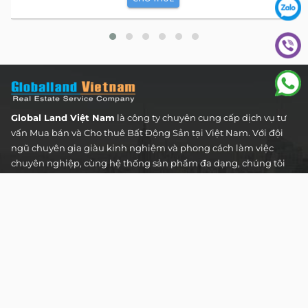
Global Land Việt Nam
là công ty chuyên cung cấp dịch vụ tư
vấn Mua bán và Cho thuê Bất Động Sản tại Việt Nam. Với đội
ngũ chuyên gia giàu kinh nghiệm và phong cách làm việc
chuyên nghiệp, cùng hệ thống sản phẩm đa dạng, chúng tôi
cam kết mang đến cho Quý khách hàng những giải pháp tối
ưu và hiệu quả nhất, đáp ứng mọi nhu cầu và mong muốn
trong lĩnh vực bất động sản.
Toà nhà The Address - 60 Nguyễn Đình Chiểu,
Phường Tân Định, Thành phố Hồ Chí Minh
HOTLINE TƯ VẤN KHÁCH HÀNG :
0922 86 87 88