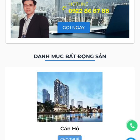
HOTLINE
0922 86 87 88
GỌI NGAY
DANH MỤC BẤT ĐỘNG SẢN
Căn Hộ
CHO THUÊ