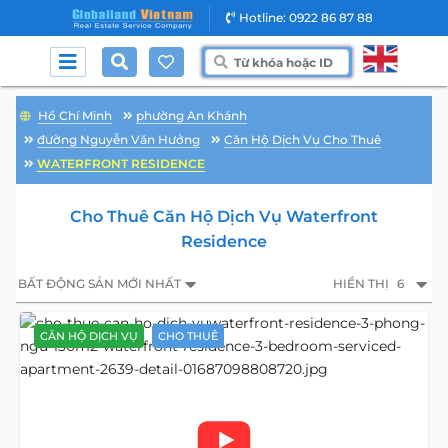
Hotline: 0922 86 87 88
Hồ Chí Minh
phường An Khánh
đường Nguyễn Văn Hưởng
Căn Hộ Dịch Vụ Cho Thuê
WATERFRONT RESIDENCE
Cho Thuê Căn Hộ Dịch Vụ Waterfront
Residence
BẤT ĐỘNG SẢN MỚI NHẤT
HIỂN THỊ
6
CĂN HỘ DỊCH VỤ
CHO THUÊ