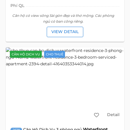
Phí QL
Căn hộ có view sông Sài gòn đẹp và thơ mộng. Các phòng
ngủ có ban công riêng.
VIEW DETAIL
CĂN HỘ DỊCH VỤ
CHO THUÊ
Detail
Waterfront
Căn Hộ Dịch Vụ 3 phòng ngủ
2638