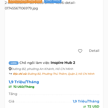
VĂN PHÒNG TRỌN GÓI
CHO THUÊ
Detail
Inspire Hub 2
Chổ ngồi làm việc
4896
Đường B2
, phường An Khánh, Hồ Chí Minh
Địa chỉ cũ:
Đường B2, Phường Thủ Thiêm, Quận 2, Hồ Chí Minh
1,9 Triệu/Tháng
72 USD/Tháng
Tầng
Giá
1,9 Triệu/Tháng
72 USD