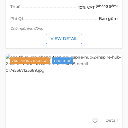
Thuế
(Không gồm)
10% VAT
Phí QL
Bao gồm
Chổ ngồi linh động
VIEW DETAIL
VĂN PHÒNG TRỌN GÓI
CHO THUÊ
Detail