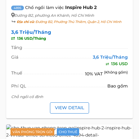
Inspire Hub 2
Chổ ngồi làm việc
4895
Đường B2
, phường An Khánh, Hồ Chí Minh
Địa chỉ cũ:
Đường B2, Phường Thủ Thiêm, Quận 2, Hồ Chí Minh
3,6 Triệu/Tháng
136 USD/Tháng
Tầng
Giá
3,6 Triệu/Tháng
136 USD
Thuế
(Không gồm)
10% VAT
Phí QL
Bao gồm
Chỗ ngồi cố định
VIEW DETAIL
VĂN PHÒNG TRỌN GÓI
CHO THUÊ