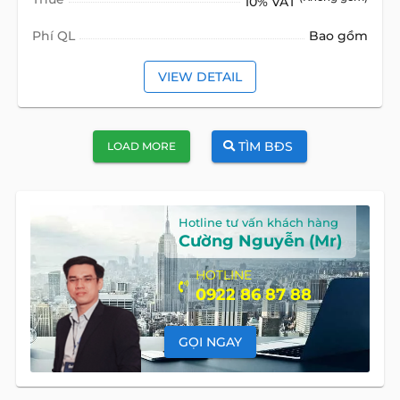
10% VAT
Phí QL
Bao gồm
VIEW DETAIL
TÌM BĐS
LOAD MORE
Hotline tư vấn khách hàng
Cường Nguyễn (Mr)
HOTLINE
0922 86 87 88
GỌI NGAY