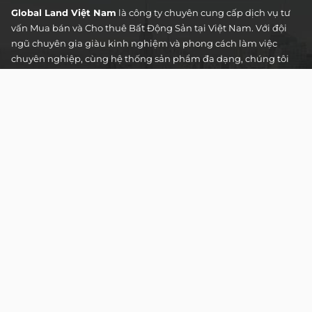
Global Land Việt Nam
là công ty chuyên cung cấp dịch vụ tư
vấn Mua bán và Cho thuê Bất Động Sản tại Việt Nam. Với đội
ngũ chuyên gia giàu kinh nghiệm và phong cách làm việc
chuyên nghiệp, cùng hệ thống sản phẩm đa dạng, chúng tôi
cam kết mang đến cho Quý khách hàng những giải pháp tối
ưu và hiệu quả nhất, đáp ứng mọi nhu cầu và mong muốn
trong lĩnh vực bất động sản.
Toà nhà The Address - 60 Nguyễn Đình Chiểu,
Phường Tân Định, Thành phố Hồ Chí Minh
HOTLINE TƯ VẤN KHÁCH HÀNG :
0922 86 87 88
contact@globalland.vn
Mon - Sun / 9:00AM - 8:00PM
Copyright © 2020 All Rights Reserved