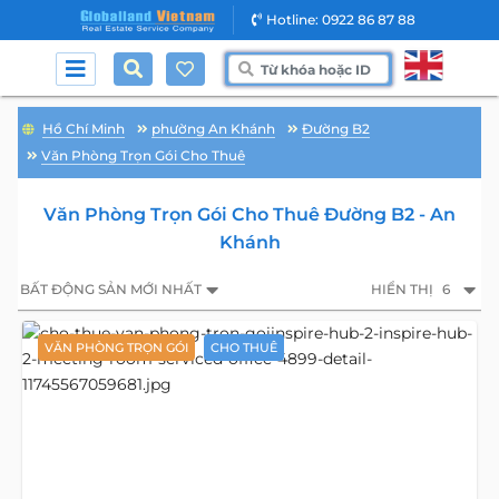
Hotline: 0922 86 87 88
Hồ Chí Minh
phường An Khánh
Đường B2
Văn Phòng Trọn Gói Cho Thuê
Văn Phòng Trọn Gói Cho Thuê Đường B2 - An
Khánh
BẤT ĐỘNG SẢN MỚI NHẤT
HIỂN THỊ
6
VĂN PHÒNG TRỌN GÓI
CHO THUÊ