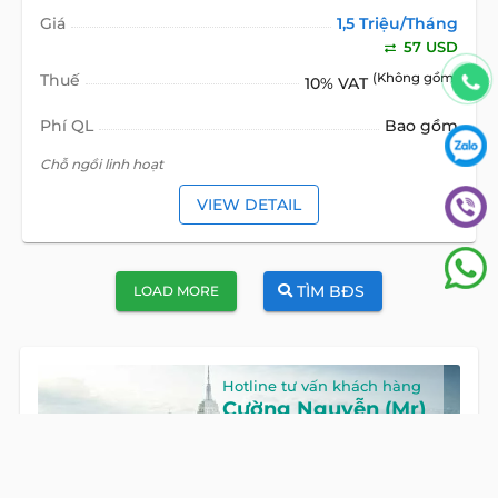
Giá
1,5 Triệu/Tháng
57 USD
Thuế
(Không gồm)
10% VAT
Phí QL
Bao gồm
Chỗ ngồi linh hoạt
VIEW DETAIL
TÌM BĐS
LOAD MORE
Hotline tư vấn khách hàng
Cường Nguyễn (Mr)
HOTLINE
0922 86 87 88