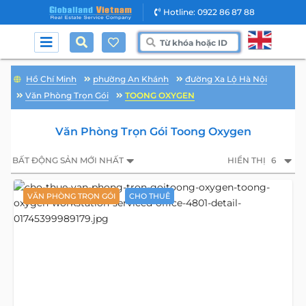
Hotline: 0922 86 87 88
Hồ Chí Minh
phường An Khánh
đường Xa Lộ Hà Nội
Văn Phòng Trọn Gói
TOONG OXYGEN
Văn Phòng Trọn Gói Toong Oxygen
BẤT ĐỘNG SẢN MỚI NHẤT
HIỂN THỊ
6
VĂN PHÒNG TRỌN GÓI
CHO THUÊ