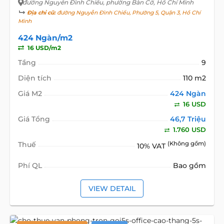
đường Nguyễn Đình Chiểu
, phường Bàn Cờ, Hồ Chí Minh
Địa chỉ cũ:
đường Nguyễn Đình Chiểu, Phường 5, Quận 3, Hồ Chí
Minh
424 Ngàn/m2
16 USD/m2
Tầng
9
Diện tích
110 m2
Giá M2
424 Ngàn
16 USD
Giá Tổng
46,7 Triệu
1.760 USD
Thuế
(Không gồm)
10% VAT
Phí QL
Bao gồm
VIEW DETAIL