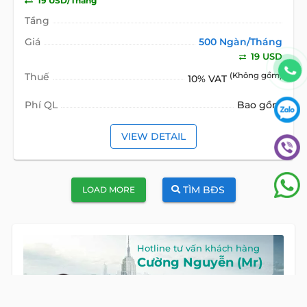
19 USD/Tháng
Tầng
Giá
500 Ngàn/Tháng
19 USD
Thuế
(Không gồm)
10% VAT
Phí QL
Bao gồm
VIEW DETAIL
TÌM BĐS
LOAD MORE
Hotline tư vấn khách hàng
Cường Nguyễn (Mr)
HOTLINE
0922 86 87 88