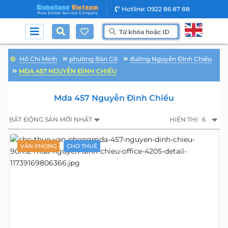
Hotline: 0922 86 87 88
Hồ Chí Minh
phường Bàn Cờ
đường Nguyễn Đình Chiểu
MDA 457 NGUYỄN ĐÌNH CHIỂU
Mda 457 Nguyễn Đình Chiểu
BẤT ĐỘNG SẢN MỚI NHẤT
HIỂN THỊ
6
VĂN PHÒNG
CHO THUÊ