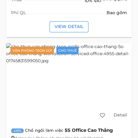
10% VAT
Phí QL
Bao gồm
VIEW DETAIL
VĂN PHÒNG TRỌN GÓI
CHO THUÊ
Detail
5S Office Cao Thắng
Chổ ngồi làm việc
4955