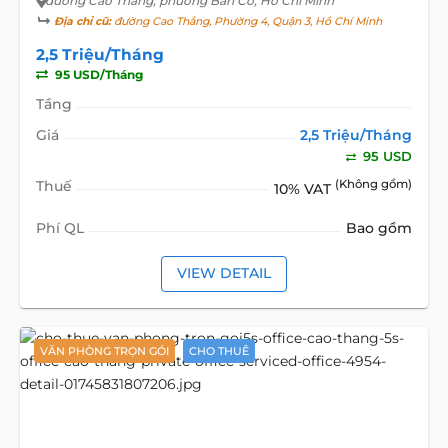
đường Cao Thắng
, phường Bàn Cờ, Hồ Chí Minh
Địa chỉ cũ:
đường Cao Thắng, Phường 4, Quận 3, Hồ Chí Minh
2,5 Triệu/Tháng
95 USD/Tháng
Tầng
Giá
2,5 Triệu/Tháng
95 USD
Thuế
(Không gồm)
10% VAT
Phí QL
Bao gồm
VIEW DETAIL
VĂN PHÒNG TRỌN GÓI
CHO THUÊ