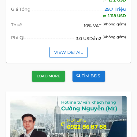
Giá Tổng
29,7 Triệu
1.118 USD
Thuế
(Không gồm)
10% VAT
Phí QL
(Không gồm)
3.0 USD/m2
VIEW DETAIL
TÌM BĐS
LOAD MORE
Hotline tư vấn khách hàng
Cường Nguyễn (Mr)
HOTLINE
0922 86 87 88