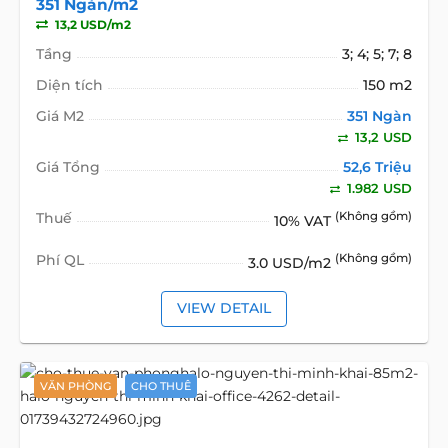
351 Ngàn/m2
13,2 USD/m2
Tầng
3; 4; 5; 7; 8
Diện tích
150 m2
Giá M2
351 Ngàn
13,2 USD
Giá Tổng
52,6 Triệu
1.982 USD
Thuế
(Không gồm)
10% VAT
Phí QL
(Không gồm)
3.0 USD/m2
VIEW DETAIL
VĂN PHÒNG
CHO THUÊ