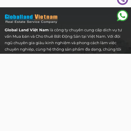
Global Land Việt Nam
là công ty chuyên cung cấp dịch vụ tư
vấn Mua bán và Cho thuê Bất Động Sản tại Việt Nam. Với đội
ngũ chuyên gia giàu kinh nghiệm và phong cách làm việc
chuyên nghiệp, cùng hệ thống sản phẩm đa dạng, chúng tôi
cam kết mang đến cho Quý khách hàng những giải pháp tối
ưu và hiệu quả nhất, đáp ứng mọi nhu cầu và mong muốn
trong lĩnh vực bất động sản.
Toà nhà The Address - 60 Nguyễn Đình Chiểu,
Phường Tân Định, Thành phố Hồ Chí Minh
HOTLINE TƯ VẤN KHÁCH HÀNG :
0922 86 87 88
contact@globalland.vn