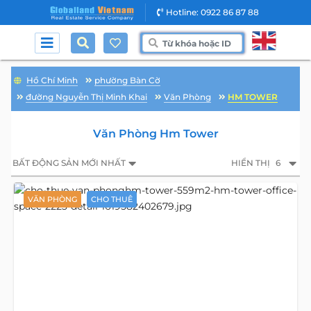
Hotline: 0922 86 87 88
Hồ Chí Minh
phường Bàn Cờ
đường Nguyễn Thị Minh Khai
Văn Phòng
HM TOWER
Văn Phòng Hm Tower
BẤT ĐỘNG SẢN MỚI NHẤT
HIỂN THỊ
6
VĂN PHÒNG
CHO THUÊ