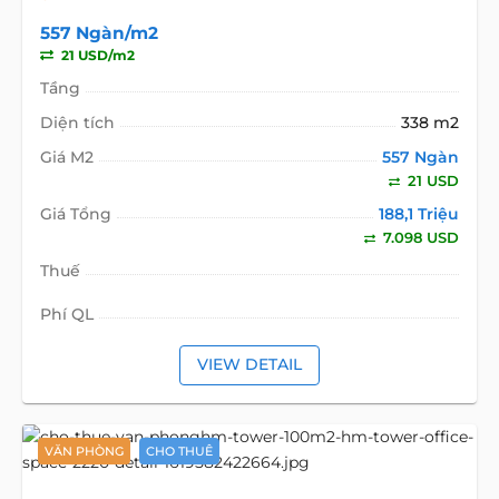
557 Ngàn/m2
21 USD/m2
Tầng
Diện tích
338 m2
Giá M2
557 Ngàn
21 USD
Giá Tổng
188,1 Triệu
7.098 USD
Thuế
Phí QL
VIEW DETAIL
VĂN PHÒNG
CHO THUÊ