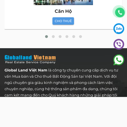
Căn Hộ
CHO THUÊ
Global Land Việt Nam
là công ty chuyên cung cấp dịch vụ tư
vấn Mua bán và Cho thuê Bất Động Sản tại Việt Nam. Với đội
ngũ chuyên gia giàu kinh nghiệm và phong cách làm việc
chuyên nghiệp, cùng hệ thống sản phẩm đa dạng, chúng tôi
cam kết mang đến cho Quý khách hàng những giải pháp tối
ưu và hiệu quả nhất, đáp ứng mọi nhu cầu và mong muốn
trong lĩnh vực bất động sản.
Toà nhà The Address - 60 Nguyễn Đình Chiểu,
Phường Tân Định, Thành phố Hồ Chí Minh