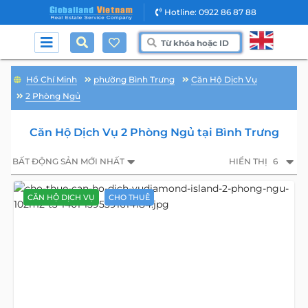
Hotline: 0922 86 87 88
Hồ Chí Minh
phường Bình Trưng
Căn Hộ Dịch Vụ
2 Phòng Ngủ
Căn Hộ Dịch Vụ 2 Phòng Ngủ tại Bình Trưng
BẤT ĐỘNG SẢN MỚI NHẤT
HIỂN THỊ
6
CĂN HỘ DỊCH VỤ
CHO THUÊ