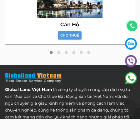
Căn Hộ
CHO THUÊ
Global Land Việt Nam
là công ty chuyên cung cấp dịch vụ tư
vấn Mua bán và Cho thuê Bất Động Sản tại Việt Nam. Với đội
ngũ chuyên gia giàu kinh nghiệm và phong cách làm việc
chuyên nghiệp, cùng hệ thống sản phẩm đa dạng, chúng tôi
cam kết mang đến cho Quý khách hàng những giải pháp tối
ưu và hiệu quả nhất, đáp ứng mọi nhu cầu và mong muốn
trong lĩnh vực bất động sản.