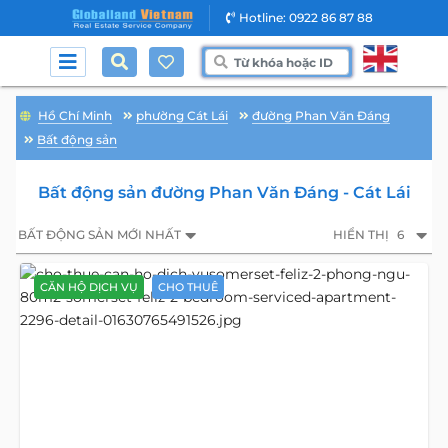
Hotline: 0922 86 87 88
Hồ Chí Minh
phường Cát Lái
đường Phan Văn Đáng
Bất động sản
Bất động sản đường Phan Văn Đáng - Cát Lái
BẤT ĐỘNG SẢN MỚI NHẤT
HIỂN THỊ
6
CĂN HỘ DỊCH VỤ
CHO THUÊ