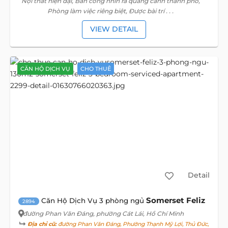
Nội thất hiện đại, Ban công nhìn ra quang cảnh thành phố,
Phòng làm việc riêng biệt, Được bài trí . . .
VIEW DETAIL
CĂN HỘ DỊCH VỤ
CHO THUÊ
Detail
Somerset Feliz
Căn Hộ Dịch Vụ 3 phòng ngủ
2894
đường Phan Văn Đáng
, phường Cát Lái, Hồ Chí Minh
Địa chỉ cũ:
đường Phan Văn Đáng, Phường Thạnh Mỹ Lợi, Thủ Đức,