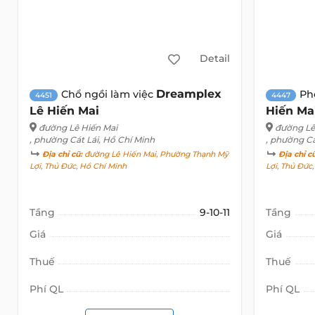
Detail
Dreamplex
Chổ ngồi làm việc
Ph
4451
4447
Lê Hiến Mai
Hiến Ma
đường Lê Hiến Mai
đường Lê
, phường Cát Lái, Hồ Chí Minh
, phường Cá
Địa chỉ cũ:
đường Lê Hiến Mai, Phường Thạnh Mỹ
Địa chỉ c
Lợi, Thủ Đức, Hồ Chí Minh
Lợi, Thủ Đức
Tầng
9-10-11
Tầng
Giá
Giá
Thuế
Thuế
Phí QL
Phí QL