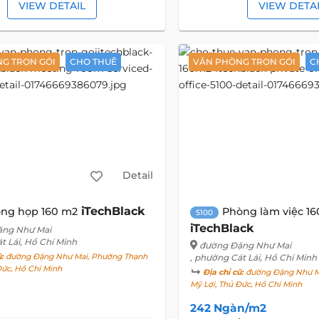
VIEW DETAIL
VIEW DETA
G TRỌN GÓI
CHO THUÊ
VĂN PHÒNG TRỌN GÓI
C
Detail
iTechBlack
ng họp 160 m2
Phòng làm việc 1
5100
iTechBlack
ặng Như Mai
t Lái, Hồ Chí Minh
đường Đặng Như Mai
ũ:
đường Đặng Như Mai, Phường Thạnh
, phường Cát Lái, Hồ Chí Minh
Đức, Hồ Chí Minh
Địa chỉ cũ:
đường Đặng Như M
Mỹ Lợi, Thủ Đức, Hồ Chí Minh
242 Ngàn/m2