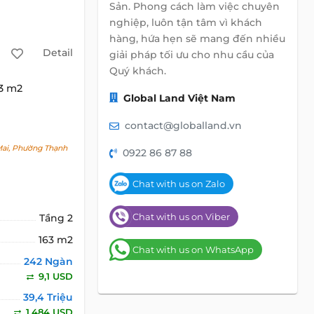
Sản. Phong cách làm việc chuyên
nghiệp, luôn tận tâm vì khách
hàng, hứa hẹn sẽ mang đến nhiều
Detail
giải pháp tối ưu cho nhu cầu của
Quý khách.
63 m2
Global Land Việt Nam
contact@globalland.vn
ai, Phường Thạnh
0922 86 87 88
Chat with us on Zalo
Chat with us on Viber
Tầng 2
163 m2
Chat with us on WhatsApp
242 Ngàn
9,1 USD
39,4 Triệu
1.484 USD