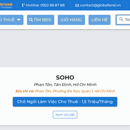
Hotline: 0922 86 87 88
contact@globalland.vn
O THUÊ
TÌM BĐS
GIỎ HÀNG
LIÊN HỆ
SOHO
Phan Tôn, Tân Định, Hồ Chí Minh
Địa chỉ cũ:
Phan Tôn, Phường Đa Kao, Quận 1, Hồ Chí Minh
Chổ Ngồi Làm Việc Cho Thuê - 1,5 Triệu/Tháng
Xem chi tiết