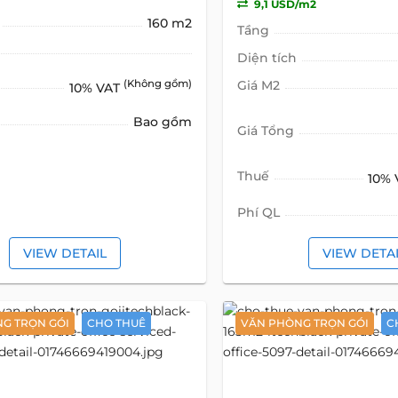
9,1 USD/m2
160 m2
Tầng
Diện tích
(Không gồm)
Giá M2
10% VAT
Bao gồm
Giá Tổng
Thuế
10%
Phí QL
VIEW DETAIL
VIEW DETA
G TRỌN GÓI
CHO THUÊ
VĂN PHÒNG TRỌN GÓI
C