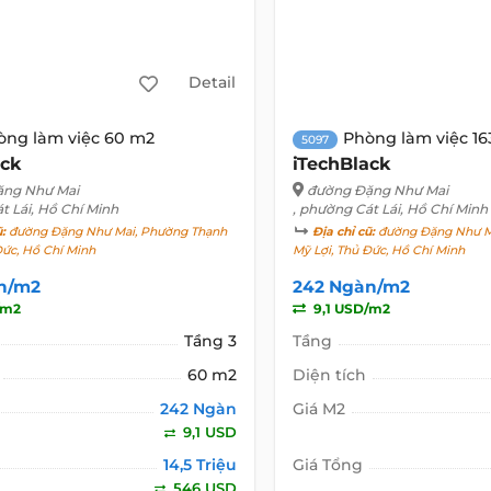
Detail
òng làm việc 60 m2
Phòng làm việc 1
5097
ack
iTechBlack
ặng Như Mai
đường Đặng Như Mai
t Lái, Hồ Chí Minh
, phường Cát Lái, Hồ Chí Minh
ũ:
đường Đặng Như Mai, Phường Thạnh
Địa chỉ cũ:
đường Đặng Như M
Đức, Hồ Chí Minh
Mỹ Lợi, Thủ Đức, Hồ Chí Minh
n/m2
242 Ngàn/m2
/m2
9,1 USD/m2
Tầng 3
Tầng
60 m2
Diện tích
242 Ngàn
Giá M2
9,1 USD
14,5 Triệu
Giá Tổng
546 USD