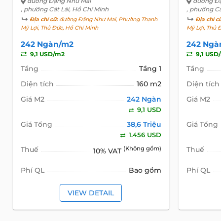
đường Đặng Như Mai
đường Đ
, phường Cát Lái, Hồ Chí Minh
, phường Cá
Địa chỉ cũ:
đường Đặng Như Mai, Phường Thạnh
Địa chỉ c
Mỹ Lợi, Thủ Đức, Hồ Chí Minh
Mỹ Lợi, Thủ 
242 Ngàn/m2
242 Ngà
9,1 USD/m2
9,1 USD
Tầng
Tầng 1
Tầng
Diện tích
160 m2
Diện tích
Giá M2
242 Ngàn
Giá M2
9,1 USD
Giá Tổng
38,6 Triệu
Giá Tổng
1.456 USD
Thuế
(Không gồm)
Thuế
10% VAT
Phí QL
Bao gồm
Phí QL
VIEW DETAIL