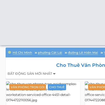
Hồ Chí Minh
phường Cát Lái
đường Lê Hiến Mai
Cho Thuê Văn Phòng
BẤT ĐỘNG SẢN MỚI NHẤT
VĂN PHÒNG TRỌN GÓI
CHO THUÊ
VĂN PHÒN