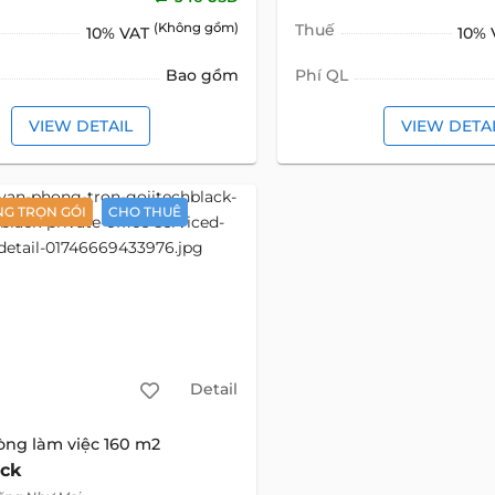
(Không gồm)
Thuế
10% VAT
10%
Bao gồm
Phí QL
VIEW DETAIL
VIEW DETA
G TRỌN GÓI
CHO THUÊ
Detail
òng làm việc 160 m2
ack