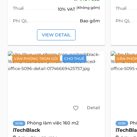
Thuế
(Không gồm)
Thuế
10% VAT
Phí QL
Bao gồm
Phí QL
VIEW DETAIL
VĂN PHÒNG TRỌN GÓI
CHO THUÊ
VĂN PHÒN
Detail
Phòng làm việc 160 m2
Ph
5096
5095
iTechBlack
iTechBl