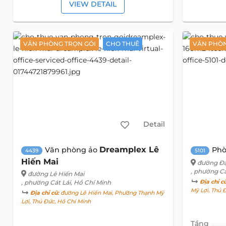
VIEW DETAIL
VĂN PHÒNG TRỌN GÓI
CHO THUÊ
VĂN PHÒN
Detail
Dreamplex Lê
Văn phòng ảo
Phò
4439
5101
Hiến Mai
đường Đ
, phường Cá
đường Lê Hiến Mai
, phường Cát Lái, Hồ Chí Minh
Địa chỉ c
Mỹ Lợi, Thủ 
Địa chỉ cũ:
đường Lê Hiến Mai, Phường Thạnh Mỹ
Lợi, Thủ Đức, Hồ Chí Minh
Tầng