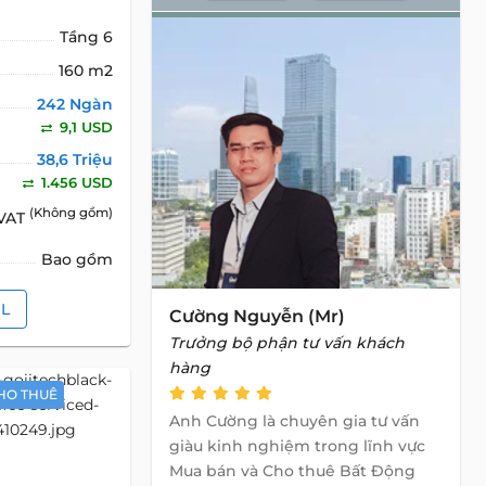
Tầng 6
160 m2
242 Ngàn
9,1 USD
38,6 Triệu
1.456 USD
(Không gồm)
 VAT
Bao gồm
IL
Cường Nguyễn (Mr)
Trưởng bộ phận tư vấn khách
hàng
HO THUÊ
Anh Cường là chuyên gia tư vấn
giàu kinh nghiệm trong lĩnh vực
Mua bán và Cho thuê Bất Động