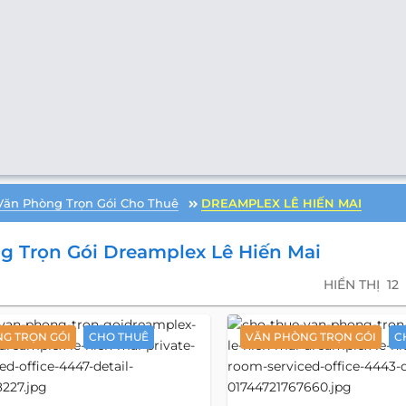
Văn Phòng Trọn Gói Cho Thuê
DREAMPLEX LÊ HIẾN MAI
 Trọn Gói Dreamplex Lê Hiến Mai
HIỂN THỊ
12
G TRỌN GÓI
CHO THUÊ
VĂN PHÒNG TRỌN GÓI
C