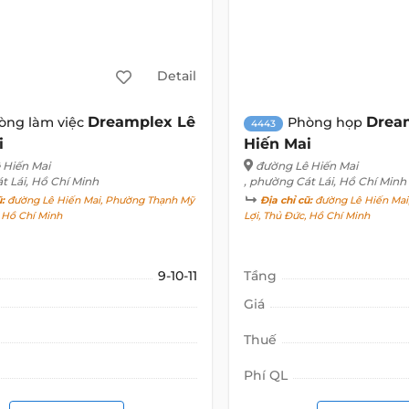
Detail
Dreamplex Lê
Drea
òng làm việc
Phòng họp
4443
i
Hiến Mai
 Hiến Mai
đường Lê Hiến Mai
t Lái, Hồ Chí Minh
, phường Cát Lái, Hồ Chí Minh
ũ:
đường Lê Hiến Mai, Phường Thạnh Mỹ
Địa chỉ cũ:
đường Lê Hiến Mai
, Hồ Chí Minh
Lợi, Thủ Đức, Hồ Chí Minh
9-10-11
Tầng
Giá
Thuế
Phí QL