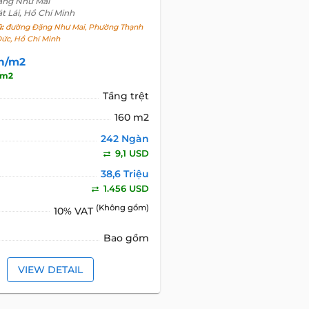
ặng Như Mai
t Lái, Hồ Chí Minh
ũ:
đường Đặng Như Mai, Phường Thạnh
Đức, Hồ Chí Minh
n/m2
/m2
Tầng trệt
160 m2
242 Ngàn
9,1 USD
38,6 Triệu
1.456 USD
(Không gồm)
10% VAT
Bao gồm
VIEW DETAIL