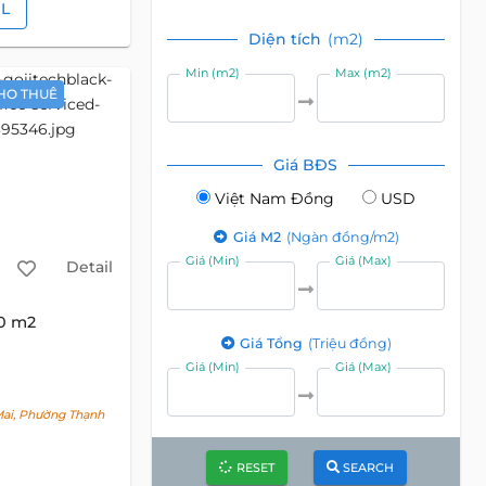
IL
Diện tích
(m2)
Min (m2)
Max (m2)
HO THUÊ
Giá BĐS
Việt Nam Đồng
USD
Giá M2
(Ngàn đồng/m2)
Giá (Min)
Giá (Max)
Detail
60 m2
Giá Tổng
(Triệu đồng)
Giá (Min)
Giá (Max)
ai, Phường Thạnh
RESET
SEARCH