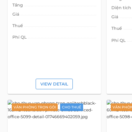
Tầng
Diện tích
Giá
Giá
Thuế
Thuế
Phí QL
Phí QL
VIEW DETAIL
VĂN PHÒNG TRỌN GÓI
CHO THUÊ
VĂN PHÒN