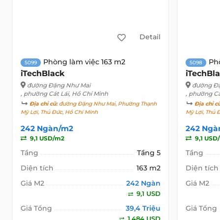
Detail
Phòng làm việc 163 m2
Ph
5099
5098
iTechBlack
iTechBl
đường Đặng Như Mai
đường Đ
, phường Cát Lái, Hồ Chí Minh
, phường Cá
Địa chỉ cũ:
đường Đặng Như Mai, Phường Thạnh
Địa chỉ c
Mỹ Lợi, Thủ Đức, Hồ Chí Minh
Mỹ Lợi, Thủ 
242 Ngàn/m2
242 Ngà
9,1 USD/m2
9,1 USD
Tầng
Tầng 5
Tầng
Diện tích
163 m2
Diện tích
Giá M2
242 Ngàn
Giá M2
9,1 USD
Giá Tổng
39,4 Triệu
Giá Tổng
1.484 USD