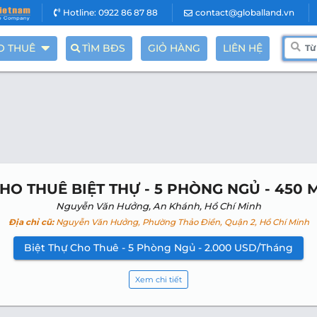
Hotline: 0922 86 87 88
contact@globalland.vn
O THUÊ
TÌM BĐS
GIỎ HÀNG
LIÊN HỆ
HO THUÊ BIỆT THỰ - 5 PHÒNG NGỦ - 450 
Nguyễn Văn Hưởng, An Khánh, Hồ Chí Minh
Địa chỉ cũ:
Nguyễn Văn Hưởng, Phường Thảo Điền, Quận 2, Hồ Chí Minh
Biệt Thự Cho Thuê - 5 Phòng Ngủ - 2.000 USD/Tháng
Xem chi tiết