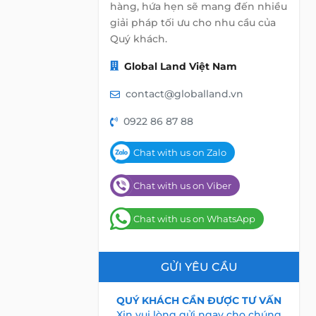
hàng, hứa hẹn sẽ mang đến nhiều
giải pháp tối ưu cho nhu cầu của
Quý khách.
Global Land Việt Nam
contact@globalland.vn
0922 86 87 88
Chat with us on Zalo
Chat with us on Viber
Chat with us on WhatsApp
GỬI YÊU CẦU
QUÝ KHÁCH CẦN ĐƯỢC TƯ VẤN
Xin vui lòng gửi ngay cho chúng