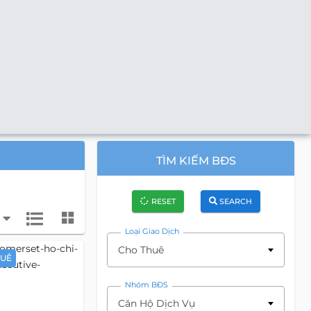
TÌM KIẾM BĐS
RESET
SEARCH
Loại Giao Dịch
Cho Thuê
HUÊ
Nhóm BĐS
Căn Hộ Dịch Vụ