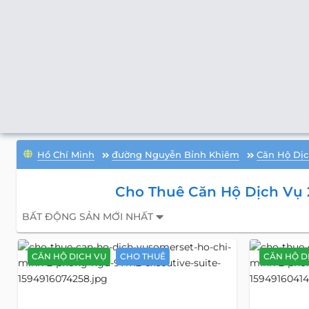
Hồ Chí Minh
đường Nguyễn Bỉnh Khiêm
Căn Hộ Dịc
Cho Thuê Căn Hộ Dịch Vụ
BẤT ĐỘNG SẢN MỚI NHẤT
CĂN HỘ DỊCH VỤ
CHO THUÊ
CĂN HỘ D