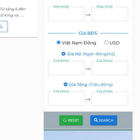
Min (m2)
Max (m2)
(Từ tầng 6 đến
 King và . . .
IL
Giá BĐS
Việt Nam Đồng
USD
Giá M2
(Ngàn đồng/m2)
Giá (Min)
Giá (Max)
Giá Tổng
(Triệu đồng)
Giá (Min)
Giá (Max)
RESET
SEARCH