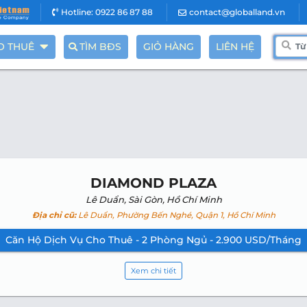
Hotline: 0922 86 87 88
contact@globalland.vn
O THUÊ
TÌM BĐS
GIỎ HÀNG
LIÊN HỆ
DIAMOND PLAZA
Lê Duẩn, Sài Gòn, Hồ Chí Minh
Địa chỉ cũ:
Lê Duẩn, Phường Bến Nghé, Quận 1, Hồ Chí Minh
Căn Hộ Dịch Vụ Cho Thuê - 2 Phòng Ngủ - 2.900 USD/Tháng
Xem chi tiết