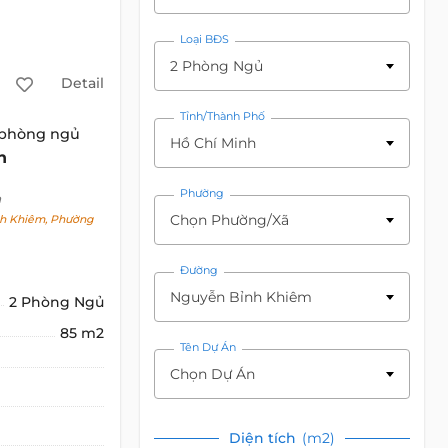
Loại BĐS
2 Phòng Ngủ
Detail
Tỉnh/Thành Phố
 phòng ngủ
Hồ Chí Minh
h
Phường
h
Chọn Phường/Xã
h Khiêm, Phường
Đường
Nguyễn Bỉnh Khiêm
2 Phòng Ngủ
85 m2
Tên Dự Án
Chọn Dự Án
Diện tích
(m2)