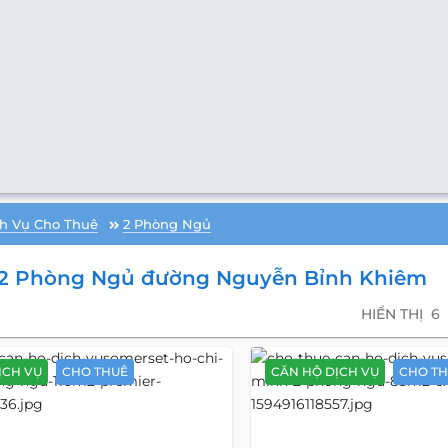
h Vụ Cho Thuê
2 Phòng Ngủ
 2 Phòng Ngủ đường Nguyễn Bỉnh Khiêm
HIỂN THỊ
6
ỊCH VỤ
CHO THUÊ
CĂN HỘ DỊCH VỤ
CHO T