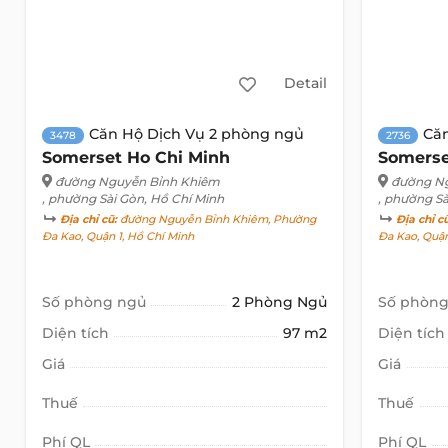
Detail
Căn Hộ Dịch Vụ 2 phòng ngủ
Că
3478
2736
Somerset Ho Chi Minh
Somerse
đường Nguyễn Bỉnh Khiêm
đường N
, phường Sài Gòn, Hồ Chí Minh
, phường Sà
Địa chỉ cũ:
đường Nguyễn Bỉnh Khiêm, Phường
Địa chỉ c
Đa Kao, Quận 1, Hồ Chí Minh
Đa Kao, Quận
Số phòng ngủ
2 Phòng Ngủ
Số phòng
Diện tích
97 m2
Diện tích
Giá
Giá
Thuế
Thuế
Phí QL
Phí QL