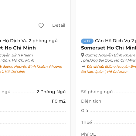
Detail
n Hộ Dịch Vụ 2 phòng ngủ
Căn Hộ Dịch Vụ 2
2686
t Ho Chi Minh
Somerset Ho Chi Min
guyễn Bỉnh Khiêm
đường Nguyễn Bỉnh Khiêm
i Gòn, Hồ Chí Minh
, phường Sài Gòn, Hồ Chí Min
ũ:
đường Nguyễn Bỉnh Khiêm, Phường
Địa chỉ cũ:
đường Nguyễn Bỉn
 1, Hồ Chí Minh
Đa Kao, Quận 1, Hồ Chí Minh
 ngủ
2 Phòng Ngủ
Số phòng ngủ
110 m2
Diện tích
Giá
Thuế
Phí QL