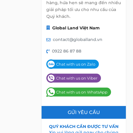
hàng, hứa hẹn sẽ mang đến nhiều
giải pháp tối ưu cho nhu cầu của
Quý khách.
Global Land Việt Nam
contact@globalland.vn
0922 86 87 88
Chat with us on Zalo
Chat with us on Viber
Chat with us on WhatsApp
GỬI YÊU CẦU
QUÝ KHÁCH CẦN ĐƯỢC TƯ VẤN
Xin vui lòng gửi ngay cho chúng