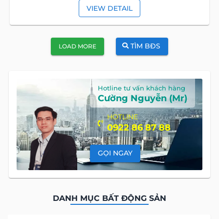
VIEW DETAIL
TÌM BĐS
LOAD MORE
Hotline tư vấn khách hàng
Cường Nguyễn (Mr)
HOTLINE
0922 86 87 88
GỌI NGAY
DANH MỤC BẤT ĐỘNG SẢN