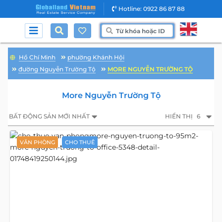
Hotline: 0922 86 87 88
Hồ Chí Minh
phường Khánh Hội
đường Nguyễn Trường Tộ
MORE NGUYỄN TRƯỜNG TỘ
More Nguyễn Trường Tộ
BẤT ĐỘNG SẢN MỚI NHẤT
HIỂN THỊ
6
VĂN PHÒNG
CHO THUÊ