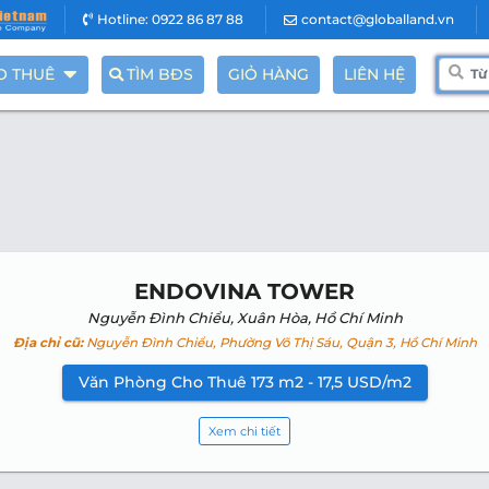
Hotline: 0922 86 87 88
contact@globalland.vn
O THUÊ
TÌM BĐS
GIỎ HÀNG
LIÊN HỆ
ENDOVINA TOWER
Nguyễn Đình Chiểu, Xuân Hòa, Hồ Chí Minh
Địa chỉ cũ:
Nguyễn Đình Chiểu, Phường Võ Thị Sáu, Quận 3, Hồ Chí Minh
Văn Phòng Cho Thuê 173 m2 - 17,5 USD/m2
Xem chi tiết