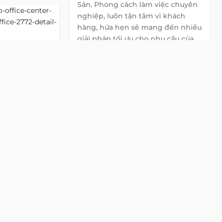
Sản. Phong cách làm việc chuyên
nghiệp, luôn tận tâm vì khách
hàng, hứa hẹn sẽ mang đến nhiều
giải pháp tối ưu cho nhu cầu của
Quý khách.
Global Land Việt Nam
contact@globalland.vn
Detail
0922 86 87 88
Dakao
Chat with us on Zalo
Chat with us on Viber
h
i, Phường Đa Kao,
Chat with us on WhatsApp
Lửng