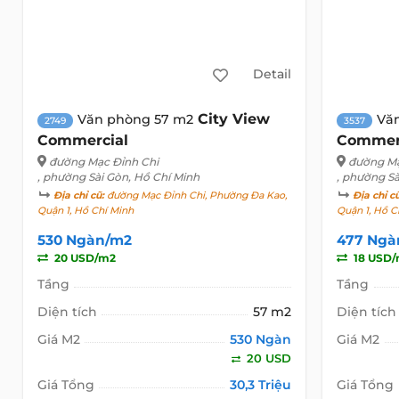
Detail
City View
Văn phòng 57 m2
Vă
2749
3537
Commercial
Commer
đường Mạc Đỉnh Chi
đường Mạ
, phường Sài Gòn, Hồ Chí Minh
, phường Sà
Địa chỉ cũ:
đường Mạc Đỉnh Chi, Phường Đa Kao,
Địa chỉ c
Quận 1, Hồ Chí Minh
Quận 1, Hồ C
530 Ngàn/m2
477 Ngà
20 USD/m2
18 USD
Tầng
Tầng
Diện tích
57 m2
Diện tích
Giá M2
530 Ngàn
Giá M2
20 USD
Giá Tổng
30,3 Triệu
Giá Tổng