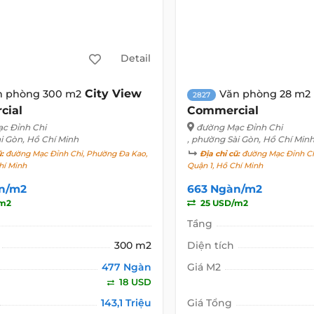
Detail
City View
n phòng 300 m2
Văn phòng 28 m2
2827
cial
Commercial
c Đỉnh Chi
đường Mạc Đỉnh Chi
i Gòn, Hồ Chí Minh
, phường Sài Gòn, Hồ Chí Min
ũ:
đường Mạc Đỉnh Chi, Phường Đa Kao,
Địa chỉ cũ:
đường Mạc Đỉnh Ch
hí Minh
Quận 1, Hồ Chí Minh
n/m2
663 Ngàn/m2
/m2
25 USD/m2
Tầng
300 m2
Diện tích
477 Ngàn
Giá M2
18 USD
143,1 Triệu
Giá Tổng