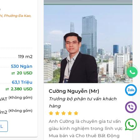
h
i, Phường Đa Kao,
119 m2
530 Ngàn
20 USD
63,1 Triệu
2.380 USD
Cường Nguyễn (Mr)
(Không gồm)
Trưởng bộ phận tư vấn khách
 VAT
hàng
(Không gồm)
D/m2
Anh Cường là chuyên gia tư vấn
IL
giàu kinh nghiệm trong lĩnh vực
Mua bán và Cho thuê Bất Động