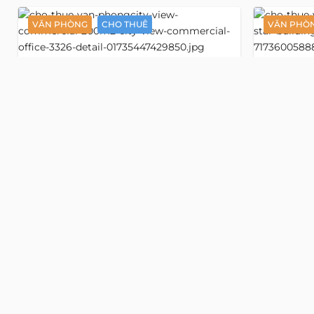
VĂN PHÒNG
CHO THUÊ
VĂN PHÒ
Detail
City View
Văn phòng 200 m2
Vă
3326
3938
Commercial
Buildin
đường Mạc Đỉnh Chi
đường Mạ
, phường Sài Gòn, Hồ Chí Minh
, phường Sà
Địa chỉ cũ:
đường Mạc Đỉnh Chi, Phường Đa Kao,
Địa chỉ c
Quận 1, Hồ Chí Minh
Quận 1, Hồ C
477 Ngàn/m2
530 Ngà
18 USD/m2
20 USD
Tầng
Tầng