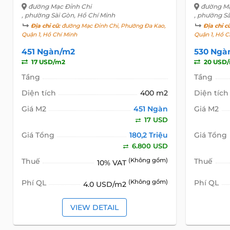
đường Mạc Đỉnh Chi
đường Mạ
, phường Sài Gòn, Hồ Chí Minh
, phường Sà
Địa chỉ cũ:
đường Mạc Đỉnh Chi, Phường Đa Kao,
Địa chỉ c
Quận 1, Hồ Chí Minh
Quận 1, Hồ C
451 Ngàn/m2
530 Ngà
17 USD/m2
20 USD
Tầng
Tầng
Diện tích
400 m2
Diện tích
Giá M2
451 Ngàn
Giá M2
17 USD
Giá Tổng
180,2 Triệu
Giá Tổng
6.800 USD
Thuế
(Không gồm)
Thuế
10% VAT
Phí QL
(Không gồm)
Phí QL
4.0 USD/m2
VIEW DETAIL