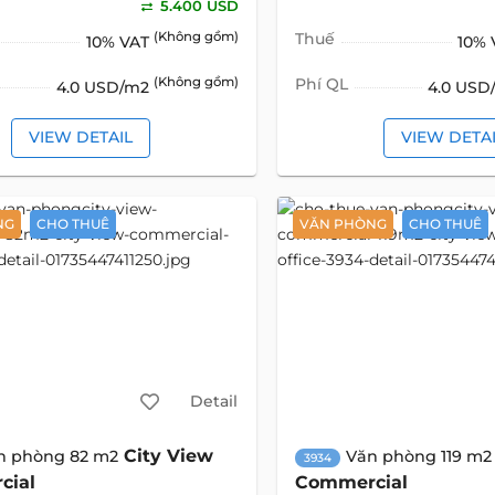
5.400 USD
(Không gồm)
Thuế
10% VAT
10%
(Không gồm)
Phí QL
4.0 USD/m2
4.0 US
VIEW DETAIL
VIEW DETA
NG
CHO THUÊ
VĂN PHÒNG
CHO THUÊ
Detail
City View
n phòng 82 m2
Văn phòng 119 m2
3934
cial
Commercial