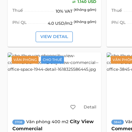
1.140 USD
Thuế
(Không gồm)
Thuế
10% VAT
Phí QL
(Không gồm)
Phí QL
4.0 USD/m2
VIEW DETAIL
VĂN PHÒNG
CHO THUÊ
VĂN PHÒ
Detail
City View
Văn phòng 400 m2
Vă
3708
3845
Commercial
Commer