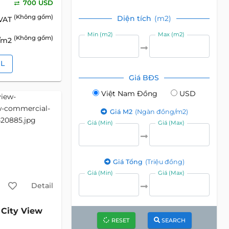
700 USD
(Không gồm)
Diện tích
(m2)
 VAT
Min (m2)
Max (m2)
(Không gồm)
D/m2
IL
Giá BĐS
Việt Nam Đồng
USD
Giá M2
(Ngàn đồng/m2)
Giá (Min)
Giá (Max)
Giá Tổng
(Triệu đồng)
Giá (Min)
Giá (Max)
Detail
City View
RESET
SEARCH