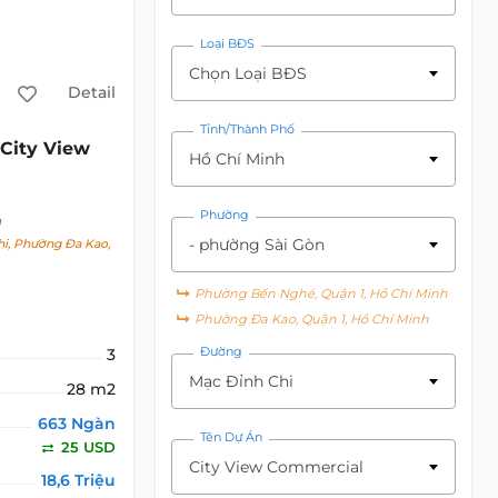
Loại BĐS
Chọn Loại BĐS
Detail
Tỉnh/Thành Phố
City View
Hồ Chí Minh
Phường
h
- phường Sài Gòn
i, Phường Đa Kao,
Phường Bến Nghé, Quận 1, Hồ Chí Minh
Phường Đa Kao, Quận 1, Hồ Chí Minh
Đường
3
Mạc Đỉnh Chi
28 m2
663 Ngàn
Tên Dự Án
25 USD
City View Commercial
18,6 Triệu