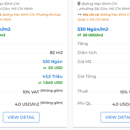
c Đỉnh Chi
đường Mạc Đỉnh Chi
i Gòn, Hồ Chí Minh
, phường Sài Gòn, Hồ Chí Min
ũ:
đường Mạc Đỉnh Chi, Phường Đa Kao,
Địa chỉ cũ:
đường Mạc Đỉnh Ch
hí Minh
Quận 1, Hồ Chí Minh
n/m2
530 Ngàn/m2
/m2
20 USD/m2
Tầng
82 m2
Diện tích
530 Ngàn
Giá M2
20 USD
43,5 Triệu
Giá Tổng
1.640 USD
(Không gồm)
Thuế
10% VAT
10%
(Không gồm)
Phí QL
4.0 USD/m2
4.0 US
VIEW DETAIL
VIEW DETA