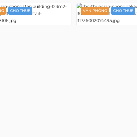
NG
CHO THUÊ
VĂN PHÒNG
CHO THUÊ
Detail
Star
n phòng 123 m2
Văn phòng 30 m2
2772
g
Office Center
c Đỉnh Chi
đường Mạc Đỉnh Chi
i Gòn, Hồ Chí Minh
, phường Sài Gòn, Hồ Chí Min
ũ:
đường Mạc Đỉnh Chi, Phường Đa Kao,
Địa chỉ cũ:
đường Mạc Đỉnh Ch
hí Minh
Quận 1, Hồ Chí Minh
n/m2
17 Triệu/Tháng
/m2
642 USD/Tháng
3
Tầng