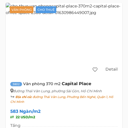
VĂN PHÒNG
CHO THUÊ
Detail
Capital Place
Văn phòng 370 m2
3802
đường Thái Văn Lung
, phường Sài Gòn, Hồ Chí Minh
Địa chỉ cũ:
đường Thái Văn Lung, Phường Bến Nghé, Quận 1, Hồ
Chí Minh
583 Ngàn/m2
22 USD/m2
Tầng