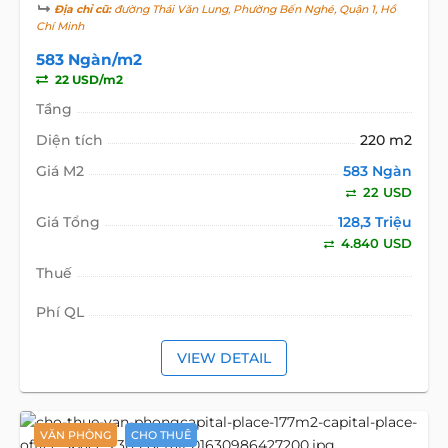
Địa chỉ cũ:
đường Thái Văn Lung, Phường Bến Nghé, Quận 1, Hồ
Chí Minh
583 Ngàn/m2
22 USD/m2
Tầng
Diện tích
220 m2
Giá M2
583 Ngàn
22 USD
Giá Tổng
128,3 Triệu
4.840 USD
Thuế
Phí QL
VIEW DETAIL
VĂN PHÒNG
CHO THUÊ