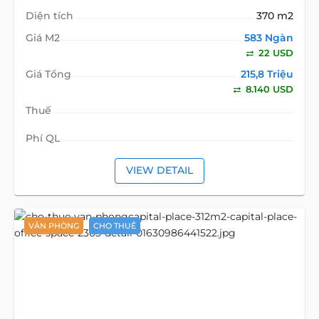
Diện tích
370 m2
Giá M2
583 Ngàn
22 USD
Giá Tổng
215,8 Triệu
8.140 USD
Thuế
Phí QL
VIEW DETAIL
VĂN PHÒNG
CHO THUÊ