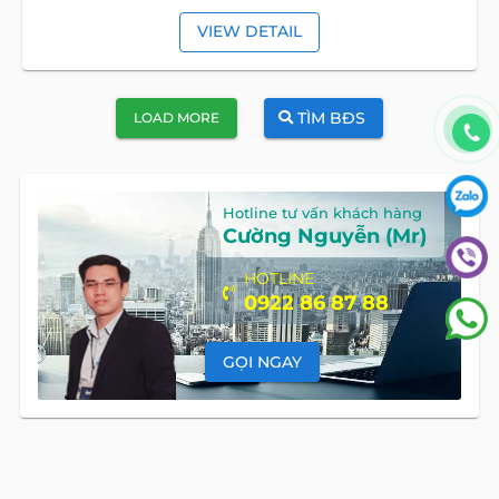
VIEW DETAIL
TÌM BĐS
LOAD MORE
Hotline tư vấn khách hàng
Cường Nguyễn (Mr)
HOTLINE
0922 86 87 88
GỌI NGAY