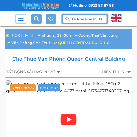
Hotline: 0922 86 87 88
Hồ Chí Minh
phường Sài Gòn
đường Thái Văn Lung
Văn Phòng Cho Thuê
QUEEN CENTRAL BULDING
Cho Thuê Văn Phòng Queen Central Bulding
BẤT ĐỘNG SẢN MỚI NHẤT
HIỂN THỊ
6
VĂN PHÒNG
CHO THUÊ