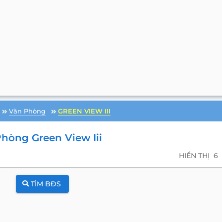
Văn Phòng
GREEN VIEW III
hòng Green View Iii
HIỂN THỊ
6
TÌM BĐS