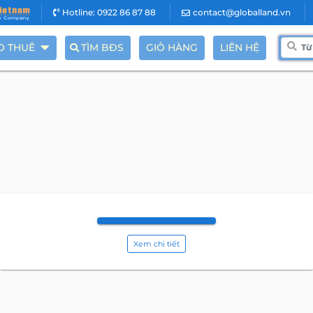
Hotline: 0922 86 87 88
contact@globalland.vn
O THUÊ
TÌM BĐS
GIỎ HÀNG
LIÊN HỆ
Xem chi tiết