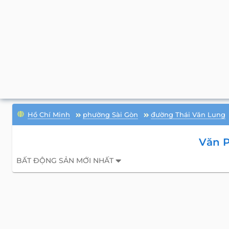
Hồ Chí Minh
phường Sài Gòn
đường Thái Văn Lung
Văn P
BẤT ĐỘNG SẢN MỚI NHẤT