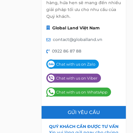
hàng, hứa hẹn sẽ mang đến nhiều
giải pháp tối ưu cho nhu cầu của
Quý khách.
Global Land Việt Nam
contact@globalland.vn
0922 86 87 88
Chat with us on Zalo
Chat with us on Viber
Chat with us on WhatsApp
GỬI YÊU CẦU
QUÝ KHÁCH CẦN ĐƯỢC TƯ VẤN
Xin vui lòng gửi ngay cho chúng