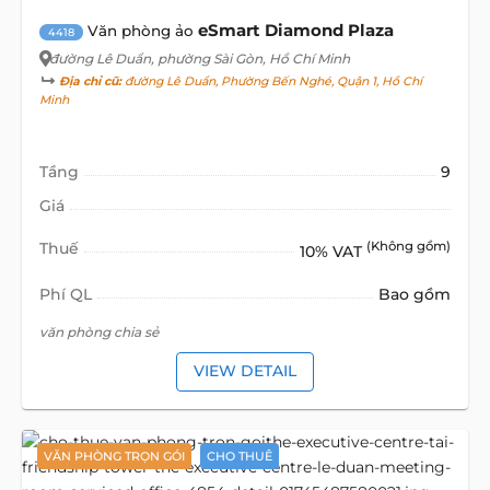
eSmart Diamond Plaza
Văn phòng ảo
4418
đường Lê Duẩn
, phường Sài Gòn, Hồ Chí Minh
Địa chỉ cũ:
đường Lê Duẩn, Phường Bến Nghé, Quận 1, Hồ Chí
Minh
Tầng
9
Giá
Thuế
(Không gồm)
10% VAT
Phí QL
Bao gồm
văn phòng chia sẻ
VIEW DETAIL
VĂN PHÒNG TRỌN GÓI
CHO THUÊ