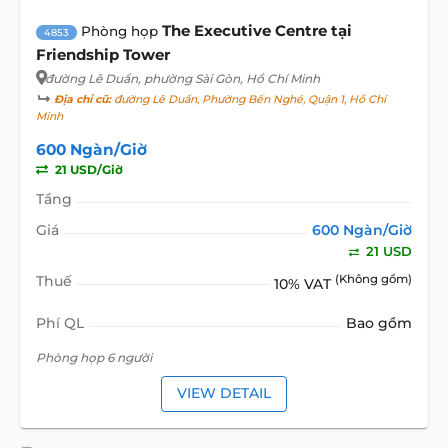
The Executive Centre tại
Phòng họp
4853
Friendship Tower
đường Lê Duẩn
, phường Sài Gòn, Hồ Chí Minh
Địa chỉ cũ:
đường Lê Duẩn, Phường Bến Nghé, Quận 1, Hồ Chí
Minh
600 Ngàn/Giờ
21 USD/Giờ
Tầng
Giá
600 Ngàn/Giờ
21 USD
Thuế
(Không gồm)
10% VAT
Phí QL
Bao gồm
Phòng họp 6 người
VIEW DETAIL