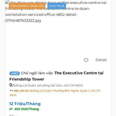
VĂN PHÒNG TRỌN GÓI
CHO THUÊ
Detail
The Executive Centre tại
Chổ ngồi làm việc
4852
Friendship Tower
đường Lê Duẩn
, phường Sài Gòn, Hồ Chí Minh
Địa chỉ cũ:
đường Lê Duẩn, Phường Bến Nghé, Quận 1, Hồ Chí
Minh
12 Triệu/Tháng
453 USD/Tháng