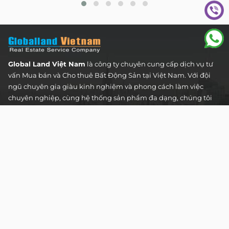
Global Land Việt Nam
là công ty chuyên cung cấp dịch vụ tư
vấn Mua bán và Cho thuê Bất Động Sản tại Việt Nam. Với đội
ngũ chuyên gia giàu kinh nghiệm và phong cách làm việc
chuyên nghiệp, cùng hệ thống sản phẩm đa dạng, chúng tôi
cam kết mang đến cho Quý khách hàng những giải pháp tối
ưu và hiệu quả nhất, đáp ứng mọi nhu cầu và mong muốn
trong lĩnh vực bất động sản.
Toà nhà The Address - 60 Nguyễn Đình Chiểu,
Phường Tân Định, Thành phố Hồ Chí Minh
HOTLINE TƯ VẤN KHÁCH HÀNG :
0922 86 87 88
contact@globalland.vn