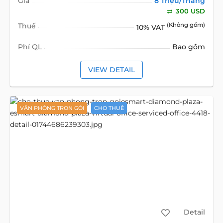
Giá
8 Triệu/Tháng
300 USD
Thuế
(Không gồm)
10% VAT
Phí QL
Bao gồm
VIEW DETAIL
VĂN PHÒNG TRỌN GÓI
CHO THUÊ
Detail