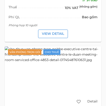
31 USD
Thuế
(Không gồm)
10% VAT
Phí QL
Bao gồm
Phòng họp 10 người
VIEW DETAIL
VĂN PHÒNG TRỌN GÓI
CHO THUÊ
Detail