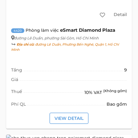
Detail
eSmart Diamond Plaza
Phòng làm việc
4420
đường Lê Duẩn
, phường Sài Gòn, Hồ Chí Minh
Địa chỉ cũ:
đường Lê Duẩn, Phường Bến Nghé, Quận 1, Hồ Chí
Minh
Tầng
9
Giá
Thuế
(Không gồm)
10% VAT
Phí QL
Bao gồm
VIEW DETAIL