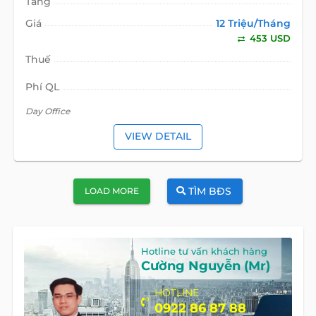
Tầng
Giá
12 Triệu/Tháng
453 USD
Thuế
Phí QL
Day Office
VIEW DETAIL
TÌM BĐS
LOAD MORE
Hotline tư vấn khách hàng
Cường Nguyễn (Mr)
HOTLINE
0922 86 87 88