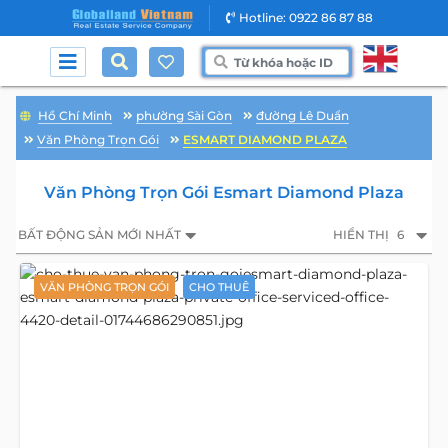
Hotline: 0922 86 87 88
Hồ Chí Minh
phường Sài Gòn
đường Lê Duẩn
Văn Phòng Trọn Gói
ESMART DIAMOND PLAZA
Văn Phòng Trọn Gói Esmart Diamond Plaza
BẤT ĐỘNG SẢN MỚI NHẤT
HIỂN THỊ
6
VĂN PHÒNG TRỌN GÓI
CHO THUÊ