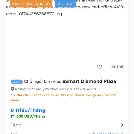
VĂN PHÒNG TRỌN GÓI
CHO THUÊ
Detail
eSmart Diamond Plaza
Chổ ngồi làm việc
4419
đường Lê Duẩn
, phường Sài Gòn, Hồ Chí Minh
Địa chỉ cũ:
đường Lê Duẩn, Phường Bến Nghé, Quận 1, Hồ Chí
Minh
8 Triệu/Tháng
300 USD/Tháng
Tầng
9