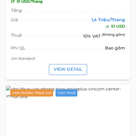
51 USD/Tháng
Tầng
Giá
1,4 Triệu/Tháng
51 USD
Thuế
(Không gồm)
10% VAT
Phí QL
Bao gồm
Gói Standard
VIEW DETAIL
VĂN PHÒNG TRỌN GÓI
CHO THUÊ