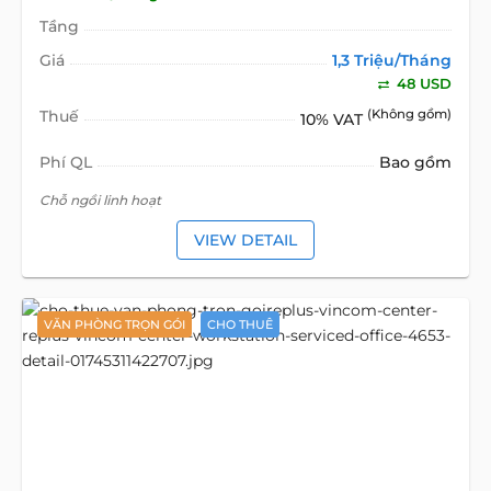
Tầng
Giá
1,3 Triệu/Tháng
48 USD
Thuế
(Không gồm)
10% VAT
Phí QL
Bao gồm
Chỗ ngồi linh hoạt
VIEW DETAIL
VĂN PHÒNG TRỌN GÓI
CHO THUÊ