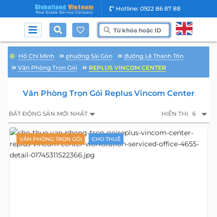
Hotline: 0922 86 87 88
Hồ Chí Minh
phường Sài Gòn
đường Lê Thánh Tôn
Văn Phòng Trọn Gói
REPLUS VINCOM CENTER
Văn Phòng Trọn Gói Replus Vincom Center
BẤT ĐỘNG SẢN MỚI NHẤT
HIỂN THỊ
6
VĂN PHÒNG TRỌN GÓI
CHO THUÊ