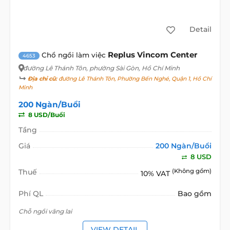
Detail
Replus Vincom Center
Chổ ngồi làm việc
4653
đường Lê Thánh Tôn
, phường Sài Gòn, Hồ Chí Minh
Địa chỉ cũ:
đường Lê Thánh Tôn, Phường Bến Nghé, Quận 1, Hồ Chí
Minh
200 Ngàn/Buổi
8 USD/Buổi
Tầng
Giá
200 Ngàn/Buổi
8 USD
Thuế
(Không gồm)
10% VAT
Phí QL
Bao gồm
Chỗ ngồi vãng lai
VIEW DETAIL