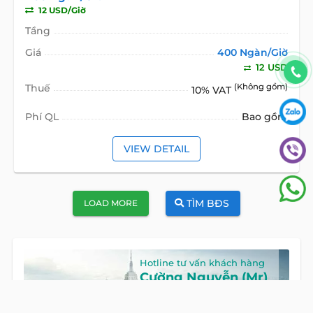
12 USD/Giờ
Tầng
Giá
400 Ngàn/Giờ
12 USD
Thuế
(Không gồm)
10% VAT
Phí QL
Bao gồm
VIEW DETAIL
TÌM BĐS
LOAD MORE
Hotline tư vấn khách hàng
Cường Nguyễn (Mr)
HOTLINE