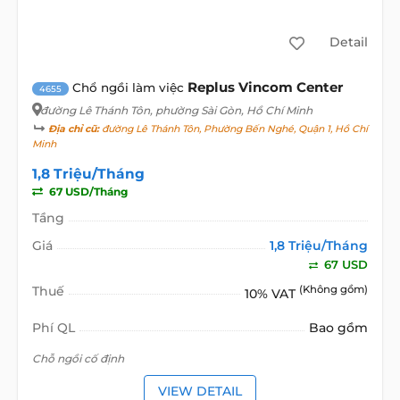
Detail
Replus Vincom Center
Chổ ngồi làm việc
4655
đường Lê Thánh Tôn
, phường Sài Gòn, Hồ Chí Minh
Địa chỉ cũ:
đường Lê Thánh Tôn, Phường Bến Nghé, Quận 1, Hồ Chí
Minh
1,8 Triệu/Tháng
67 USD/Tháng
Tầng
Giá
1,8 Triệu/Tháng
67 USD
Thuế
(Không gồm)
10% VAT
Phí QL
Bao gồm
Chỗ ngồi cố định
VIEW DETAIL