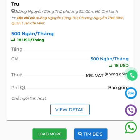
Tru
đường Nguyễn Công Trứ
, phường Sài Gòn, Hồ Chí Minh
Địa chỉ cũ:
đường Nguyễn Công Trứ, Phường Nguyễn Thái Bình,
Quận 1, Hồ Chí Minh
500 Ngàn/Tháng
18 USD/Tháng
Tầng
Giá
500 Ngàn/Tháng
18 USD
Thuế
(Không gồm)
10% VAT
Phí QL
Bao gồm
Chỗ ngồi linh hoạt
VIEW DETAIL
TÌM BĐS
LOAD MORE