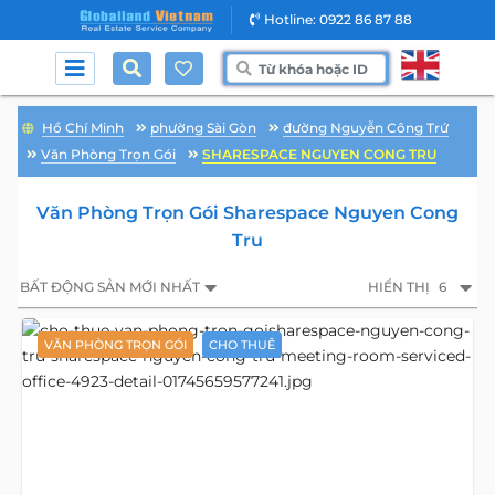
Hotline: 0922 86 87 88
Hồ Chí Minh
phường Sài Gòn
đường Nguyễn Công Trứ
Văn Phòng Trọn Gói
SHARESPACE NGUYEN CONG TRU
Văn Phòng Trọn Gói Sharespace Nguyen Cong
Tru
BẤT ĐỘNG SẢN MỚI NHẤT
HIỂN THỊ
6
VĂN PHÒNG TRỌN GÓI
CHO THUÊ