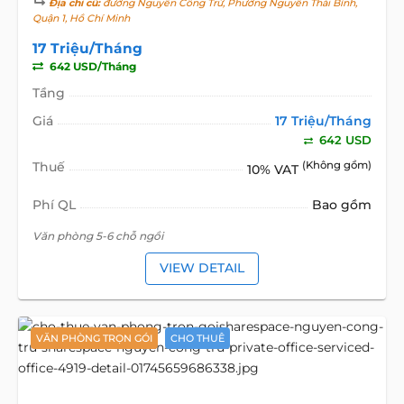
Địa chỉ cũ:
đường Nguyễn Công Trứ, Phường Nguyễn Thái Bình,
Quận 1, Hồ Chí Minh
17 Triệu/Tháng
642 USD/Tháng
Tầng
Giá
17 Triệu/Tháng
642 USD
Thuế
(Không gồm)
10% VAT
Phí QL
Bao gồm
Văn phòng 5-6 chỗ ngồi
VIEW DETAIL
VĂN PHÒNG TRỌN GÓI
CHO THUÊ