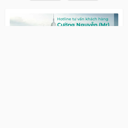
Hotline tư vấn khách hàng
Cường Nguyễn (Mr)
HOTLINE
0922 86 87 88
GỌI NGAY
Global Land Việt Nam
là công ty chuyên cung cấp dịch vụ tư
vấn Mua bán và Cho thuê Bất Động Sản tại Việt Nam. Với đội
ngũ chuyên gia giàu kinh nghiệm và phong cách làm việc
chuyên nghiệp, cùng hệ thống sản phẩm đa dạng, chúng tôi