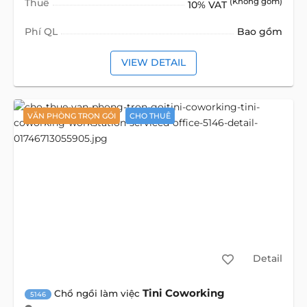
Thuế
(Không gồm)
10% VAT
Phí QL
Bao gồm
VIEW DETAIL
VĂN PHÒNG TRỌN GÓI
CHO THUÊ
Detail
Tini Coworking
Chổ ngồi làm việc
5146