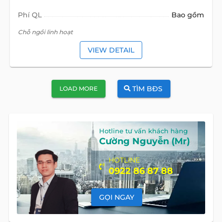
Phí QL
Bao gồm
Chỗ ngồi linh hoạt
VIEW DETAIL
TÌM BĐS
LOAD MORE
Hotline tư vấn khách hàng
Cường Nguyễn (Mr)
HOTLINE
0922 86 87 88
GỌI NGAY