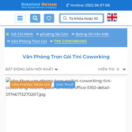
Hotline: 0922 86 87 88
Hồ Chí Minh
phường Sài Gòn
đường Võ Văn Kiệt
Văn Phòng Trọn Gói
TINI COWORKING
Văn Phòng Trọn Gói Tini Coworking
BẤT ĐỘNG SẢN MỚI NHẤT
HIỂN THỊ
6
VĂN PHÒNG TRỌN GÓI
CHO THUÊ