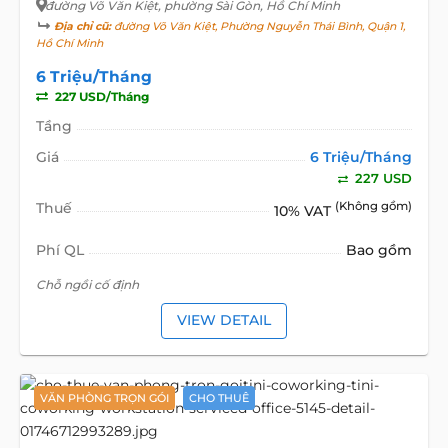
đường Võ Văn Kiệt
, phường Sài Gòn, Hồ Chí Minh
Địa chỉ cũ:
đường Võ Văn Kiệt, Phường Nguyễn Thái Bình, Quận 1,
Hồ Chí Minh
6 Triệu/Tháng
227 USD/Tháng
Tầng
Giá
6 Triệu/Tháng
227 USD
Thuế
(Không gồm)
10% VAT
Phí QL
Bao gồm
Chỗ ngồi cố định
VIEW DETAIL
VĂN PHÒNG TRỌN GÓI
CHO THUÊ