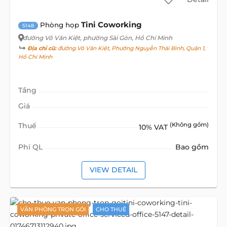
Tini Coworking
Phòng họp
5148
đường Võ Văn Kiệt
, phường Sài Gòn, Hồ Chí Minh
Địa chỉ cũ:
đường Võ Văn Kiệt, Phường Nguyễn Thái Bình, Quận 1,
Hồ Chí Minh
Tầng
Giá
Thuế
(Không gồm)
10% VAT
Phí QL
Bao gồm
VIEW DETAIL
VĂN PHÒNG TRỌN GÓI
CHO THUÊ