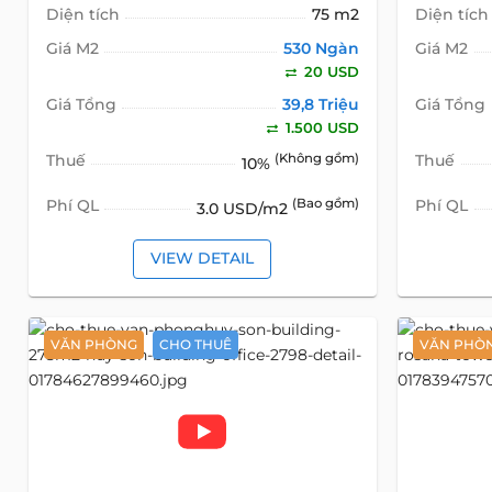
Diện tích
75 m2
Diện tích
Giá M2
530 Ngàn
Giá M2
20 USD
Giá Tổng
39,8 Triệu
Giá Tổng
1.500 USD
Thuế
(Không gồm)
Thuế
10%
Phí QL
(Bao gồm)
Phí QL
3.0 USD/m2
VIEW DETAIL
VĂN PHÒNG
CHO THUÊ
VĂN PHÒ