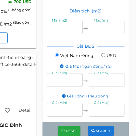
700 USD
(Không gồm)
Diện tích
(m2)
10%
Min (m2)
Max (m2)
(Bao gồm)
SD/m2
IL
Giá BĐS
Việt Nam Đồng
USD
Giá M2
(Ngàn đồng/m2)
Giá (Min)
Giá (Max)
Giá Tổng
(Triệu đồng)
Giá (Min)
Giá (Max)
Detail
GIC Đinh
RESET
SEARCH