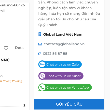
Sản. Phong cách làm việc chuyên
nghiệp, luôn tận tâm vì khách
hàng, hứa hẹn sẽ mang đến nhiều
giải pháp tối ưu cho nhu cầu của
Quý khách.
Global Land Việt Nam
contact@globalland.vn
Detail
0922 86 87 88
NNC
Chat with us on Zalo
Chat with us on Viber
nh
h Chiểu, Phường
Chat with us on WhatsApp
GỬI YÊU CẦU
3