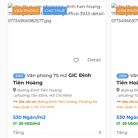
VĂN PHÒNG
CHO THUÊ
VĂN PHÒ
Detail
GIC Đinh
Văn phòng 75 m2
Vă
3933
2936
Tiên Hoàng
Tiên Ho
đường Đinh Tiên Hoàng
đường Đi
, phường Tân Định, Hồ Chí Minh
, phường T
Địa chỉ cũ:
đường Đinh Tiên Hoàng, Phường Đa
Địa chỉ c
Kao, Quận 1, Hồ Chí Minh
Kao, Quận 1,
530 Ngàn/m2
530 Ngà
20 USD/m2
20 USD
Tầng
1
Tầng