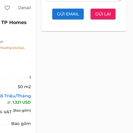
Detail
GỬI EMAIL
GỬI LẠI
TP Homes
nh
 Phường Đa Kao,
1
50 m2
35 Triệu/Tháng
1.321 USD
(Bao gồm)
% VAT
Bao gồm