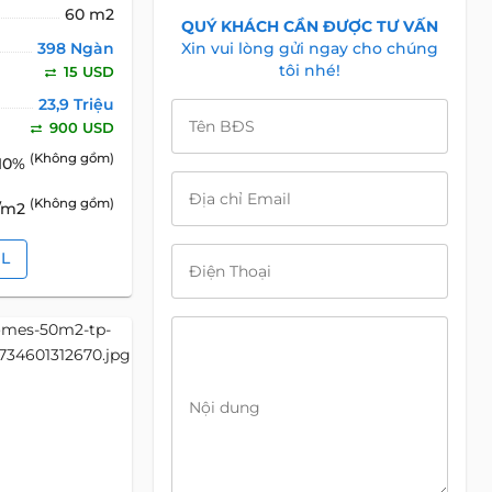
60 m2
QUÝ KHÁCH CẦN ĐƯỢC TƯ VẤN
398 Ngàn
Xin vui lòng gửi ngay cho chúng
tôi nhé!
15 USD
23,9 Triệu
Tên BĐS
900 USD
(Không gồm)
10%
Địa chỉ Email
(Không gồm)
D/m2
IL
Điện Thoại
Nội dung