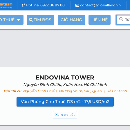
Hotline: 0922 86 87 88
contact@globalland.vn
O THUÊ
TÌM BĐS
GIỎ HÀNG
LIÊN HỆ
ENDOVINA TOWER
Nguyễn Đình Chiểu, Xuân Hòa, Hồ Chí Minh
Địa chỉ cũ:
Nguyễn Đình Chiểu, Phường Võ Thị Sáu, Quận 3, Hồ Chí Minh
Văn Phòng Cho Thuê 173 m2 - 17,5 USD/m2
Xem chi tiết