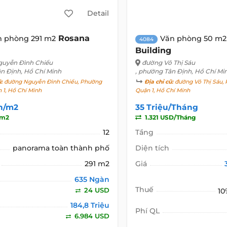
Detail
Rosana
n phòng 291 m2
Văn phòng 50 m2
4084
Building
uyễn Đình Chiểu
đường Võ Thị Sáu
ân Định, Hồ Chí Minh
, phường Tân Định, Hồ Chí Mi
ũ:
đường Nguyễn Đình Chiểu, Phường
Địa chỉ cũ:
đường Võ Thị Sáu,
 1, Hồ Chí Minh
Quận 1, Hồ Chí Minh
n/m2
35 Triệu/Tháng
/m2
1.321 USD/Tháng
12
Tầng
panorama toàn thành phố
Diện tích
291 m2
Giá
635 Ngàn
Thuế
24 USD
10
184,8 Triệu
Phí QL
6.984 USD