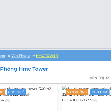
àng
Văn Phòng
HMC TOWER
 Phòng Hmc Tower
HIỂN THỊ
12
NG
CHO THUÊ
VĂN PHÒNG
CHO THUÊ