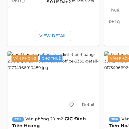
Phí QL
(Không gồm)
5.0 USD/m2
Thuế
Phí QL
VIEW DETAIL
VĂN PHÒNG
CHO THUÊ
VĂN PHÒ
Detail
GIC Đinh
Văn phòng 20 m2
Vă
3338
3106
Tiên Hoàng
Tiên Ho