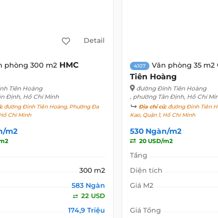
Detail
HMC
n phòng 300 m2
Văn phòng 35 m2
4107
Tiên Hoàng
nh Tiên Hoàng
đường Đinh Tiên Hoàng
ân Định, Hồ Chí Minh
, phường Tân Định, Hồ Chí Mi
ũ:
đường Đinh Tiên Hoàng, Phường Đa
Địa chỉ cũ:
đường Đinh Tiên H
 Hồ Chí Minh
Kao, Quận 1, Hồ Chí Minh
n/m2
530 Ngàn/m2
/m2
20 USD/m2
Tầng
300 m2
Diện tích
583 Ngàn
Giá M2
22 USD
174,9 Triệu
Giá Tổng