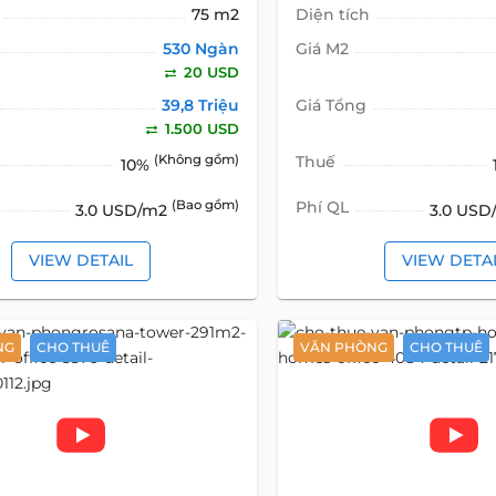
75 m2
Diện tích
530 Ngàn
Giá M2
20 USD
39,8 Triệu
Giá Tổng
1.500 USD
(Không gồm)
Thuế
10%
(Bao gồm)
Phí QL
3.0 USD/m2
3.0 US
VIEW DETAIL
VIEW DETA
NG
CHO THUÊ
VĂN PHÒNG
CHO THUÊ