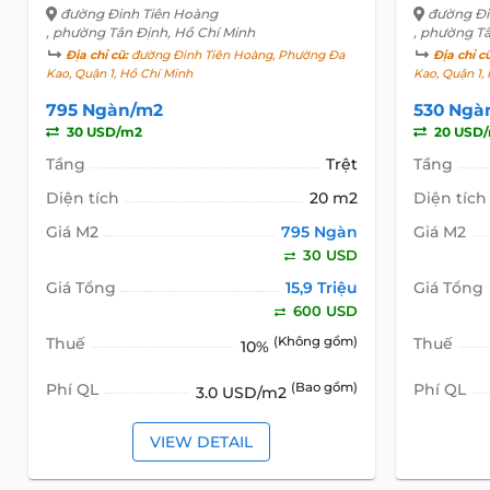
đường Đinh Tiên Hoàng
đường Đi
, phường Tân Định, Hồ Chí Minh
, phường T
Địa chỉ cũ:
đường Đinh Tiên Hoàng, Phường Đa
Địa chỉ c
Kao, Quận 1, Hồ Chí Minh
Kao, Quận 1,
795 Ngàn/m2
530 Ngà
30 USD/m2
20 USD
Tầng
Trệt
Tầng
Diện tích
20 m2
Diện tích
Giá M2
795 Ngàn
Giá M2
30 USD
Giá Tổng
15,9 Triệu
Giá Tổng
600 USD
Thuế
(Không gồm)
Thuế
10%
Phí QL
(Bao gồm)
Phí QL
3.0 USD/m2
VIEW DETAIL