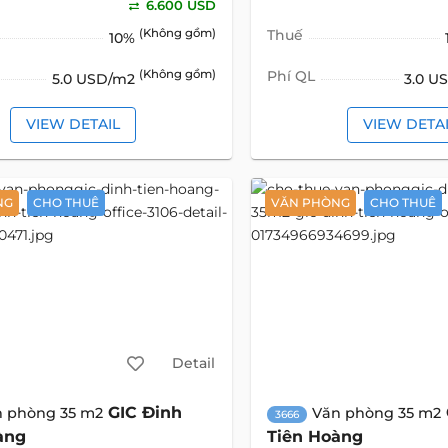
6.600 USD
(Không gồm)
Thuế
10%
(Không gồm)
Phí QL
5.0 USD/m2
3.0 U
VIEW DETAIL
VIEW DETA
NG
CHO THUÊ
VĂN PHÒNG
CHO THUÊ
Detail
GIC Đinh
n phòng 35 m2
Văn phòng 35 m2
3666
àng
Tiên Hoàng