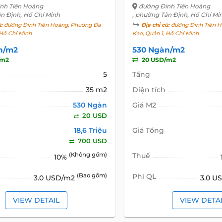
nh Tiên Hoàng
đường Đinh Tiên Hoàng
ân Định, Hồ Chí Minh
, phường Tân Định, Hồ Chí Mi
ũ:
đường Đinh Tiên Hoàng, Phường Đa
Địa chỉ cũ:
đường Đinh Tiên H
 Hồ Chí Minh
Kao, Quận 1, Hồ Chí Minh
n/m2
530 Ngàn/m2
/m2
20 USD/m2
5
Tầng
35 m2
Diện tích
530 Ngàn
Giá M2
20 USD
18,6 Triệu
Giá Tổng
700 USD
(Không gồm)
Thuế
10%
(Bao gồm)
Phí QL
3.0 USD/m2
3.0 U
VIEW DETAIL
VIEW DETA