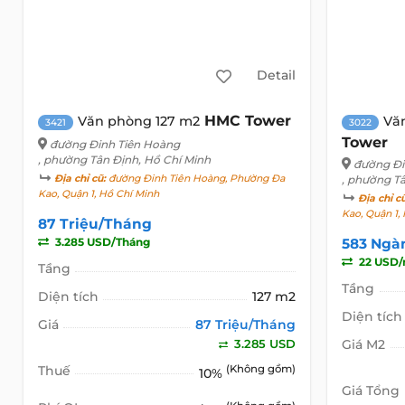
Detail
HMC Tower
Văn phòng 127 m2
Vă
3421
3022
Tower
đường Đinh Tiên Hoàng
, phường Tân Định, Hồ Chí Minh
đường Đi
Địa chỉ cũ:
đường Đinh Tiên Hoàng, Phường Đa
, phường T
Kao, Quận 1, Hồ Chí Minh
Địa chỉ c
Kao, Quận 1,
87 Triệu/Tháng
3.285 USD/Tháng
583 Ngà
22 USD
Tầng
Tầng
Diện tích
127 m2
Diện tích
Giá
87 Triệu/Tháng
3.285 USD
Giá M2
Thuế
(Không gồm)
10%
Giá Tổng