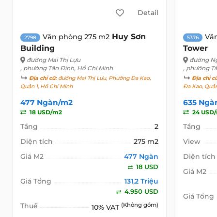
Detail
Huy Sơn
Văn phòng 275 m2
Vă
2798
5376
Building
Tower
đường Mai Thị Lựu
đường Ng
, phường Tân Định, Hồ Chí Minh
, phường T
Địa chỉ cũ:
đường Mai Thị Lựu, Phường Đa Kao,
Địa chỉ c
Quận 1, Hồ Chí Minh
Đa Kao, Quận
477 Ngàn/m2
635 Ngà
18 USD/m2
24 USD
Tầng
2
Tầng
Diện tích
275 m2
View
Giá M2
477 Ngàn
Diện tích
18 USD
Giá M2
Giá Tổng
131,2 Triệu
4.950 USD
Giá Tổng
Thuế
(Không gồm)
10% VAT