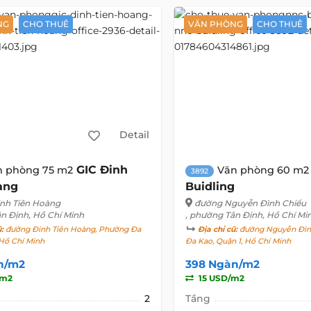
NG
CHO THUÊ
VĂN PHÒNG
CHO THUÊ
Detail
GIC Đinh
n phòng 75 m2
Văn phòng 60 m2
3892
àng
Buidling
nh Tiên Hoàng
đường Nguyễn Đình Chiểu
ân Định, Hồ Chí Minh
, phường Tân Định, Hồ Chí Mi
ũ:
đường Đinh Tiên Hoàng, Phường Đa
Địa chỉ cũ:
đường Nguyễn Đìn
 Hồ Chí Minh
Đa Kao, Quận 1, Hồ Chí Minh
n/m2
398 Ngàn/m2
/m2
15 USD/m2
2
Tầng