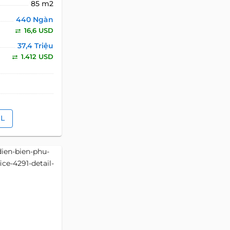
85 m2
QUÝ KHÁCH CẦN ĐƯỢC TƯ VẤN
440 Ngàn
Xin vui lòng gửi ngay cho chúng
16,6 USD
tôi nhé!
37,4 Triệu
1.412 USD
Tên BĐS
Địa chỉ Email
IL
Điện Thoại
Nội dung