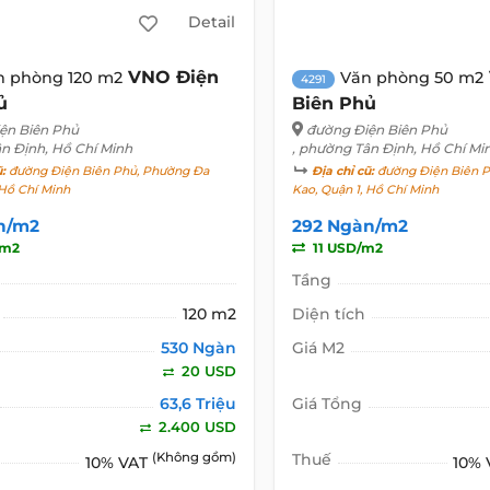
Detail
VNO Điện
n phòng 120 m2
Văn phòng 50 m2
4291
ủ
Biên Phủ
ện Biên Phủ
đường Điện Biên Phủ
ân Định, Hồ Chí Minh
, phường Tân Định, Hồ Chí Mi
ũ:
đường Điện Biên Phủ, Phường Đa
Địa chỉ cũ:
đường Điện Biên P
 Hồ Chí Minh
Kao, Quận 1, Hồ Chí Minh
n/m2
292 Ngàn/m2
/m2
11 USD/m2
Tầng
120 m2
Diện tích
530 Ngàn
Giá M2
20 USD
63,6 Triệu
Giá Tổng
2.400 USD
(Không gồm)
Thuế
10% VAT
10%