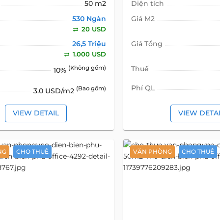
50 m2
Diện tích
530 Ngàn
Giá M2
20 USD
26,5 Triệu
Giá Tổng
1.000 USD
(Không gồm)
Thuế
10%
Phí QL
(Bao gồm)
3.0 USD/m2
VIEW DETAIL
VIEW DETA
NG
CHO THUÊ
VĂN PHÒNG
CHO THUÊ