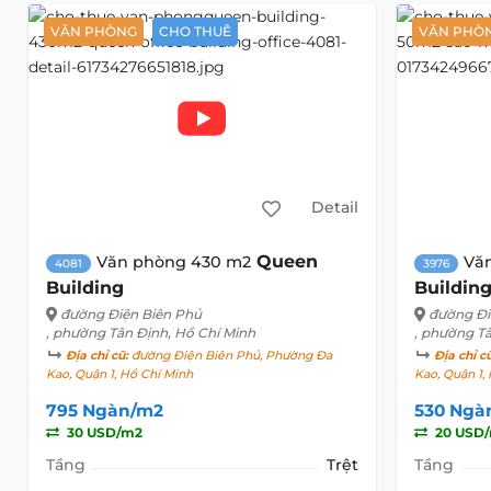
VĂN PHÒNG
CHO THUÊ
VĂN PHÒ
Detail
Queen
Văn phòng 430 m2
Vă
4081
3976
Building
Buildin
đường Điện Biên Phủ
đường Đi
, phường Tân Định, Hồ Chí Minh
, phường T
Địa chỉ cũ:
đường Điện Biên Phủ, Phường Đa
Địa chỉ c
Kao, Quận 1, Hồ Chí Minh
Kao, Quận 1,
795 Ngàn/m2
530 Ngà
30 USD/m2
20 USD
Tầng
Trệt
Tầng