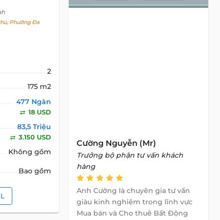
nh
hủ, Phường Đa
2
175 m2
477 Ngàn
18 USD
83,5 Triệu
3.150 USD
Cường Nguyễn (Mr)
Không gồm
Trưởng bộ phận tư vấn khách
hàng
Bao gồm
Anh Cường là chuyên gia tư vấn
IL
giàu kinh nghiệm trong lĩnh vực
Mua bán và Cho thuê Bất Động