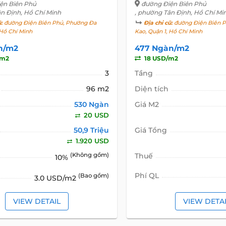
ện Biên Phủ
đường Điện Biên Phủ
ân Định, Hồ Chí Minh
, phường Tân Định, Hồ Chí Mi
ũ:
đường Điện Biên Phủ, Phường Đa
Địa chỉ cũ:
đường Điện Biên P
 Hồ Chí Minh
Kao, Quận 1, Hồ Chí Minh
n/m2
477 Ngàn/m2
/m2
18 USD/m2
3
Tầng
96 m2
Diện tích
530 Ngàn
Giá M2
20 USD
50,9 Triệu
Giá Tổng
1.920 USD
(Không gồm)
Thuế
10%
Phí QL
(Bao gồm)
3.0 USD/m2
VIEW DETAIL
VIEW DETA