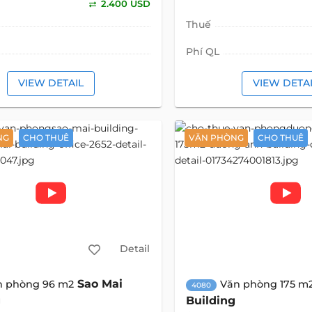
2.400 USD
Thuế
Phí QL
VIEW DETAIL
VIEW DETA
NG
CHO THUÊ
VĂN PHÒNG
CHO THUÊ
Detail
Sao Mai
n phòng 96 m2
Văn phòng 175 m
4080
g
Building