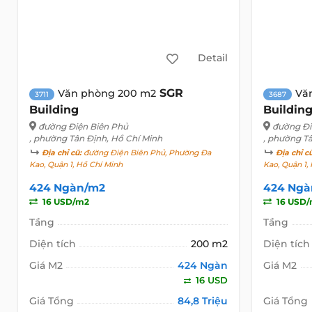
Detail
SGR
Văn phòng 200 m2
Vă
3711
3687
Building
Buildin
đường Điện Biên Phủ
đường Đi
, phường Tân Định, Hồ Chí Minh
, phường T
Địa chỉ cũ:
đường Điện Biên Phủ, Phường Đa
Địa chỉ c
Kao, Quận 1, Hồ Chí Minh
Kao, Quận 1,
424 Ngàn/m2
424 Ngà
16 USD/m2
16 USD
Tầng
Tầng
Diện tích
200 m2
Diện tích
Giá M2
424 Ngàn
Giá M2
16 USD
Giá Tổng
84,8 Triệu
Giá Tổng