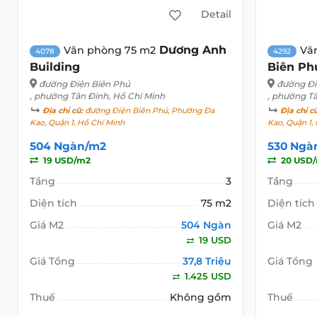
Detail
Dương Anh
Văn phòng 75 m2
Vă
4078
4292
Building
Biên Ph
đường Điện Biên Phủ
đường Đi
, phường Tân Định, Hồ Chí Minh
, phường T
Địa chỉ cũ:
đường Điện Biên Phủ, Phường Đa
Địa chỉ c
Kao, Quận 1, Hồ Chí Minh
Kao, Quận 1,
504 Ngàn/m2
530 Ngà
19 USD/m2
20 USD
Tầng
3
Tầng
Diện tích
75 m2
Diện tích
Giá M2
504 Ngàn
Giá M2
19 USD
Giá Tổng
37,8 Triệu
Giá Tổng
1.425 USD
Thuế
Không gồm
Thuế