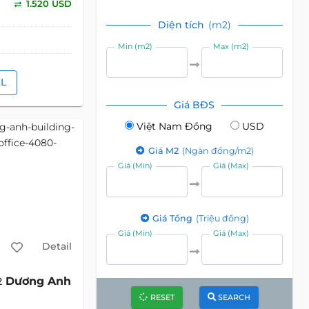
1.520 USD
Diện tích
(m2)
Min (m2)
Max (m2)
IL
Giá BĐS
Việt Nam Đồng
USD
Giá M2
(Ngàn đồng/m2)
Giá (Min)
Giá (Max)
Giá Tổng
(Triệu đồng)
Giá (Min)
Giá (Max)
Detail
Dương Anh
2
RESET
SEARCH