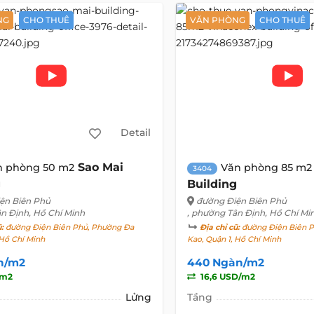
NG
CHO THUÊ
VĂN PHÒNG
CHO THUÊ
Detail
Sao Mai
n phòng 50 m2
Văn phòng 85 m2
3404
g
Building
ện Biên Phủ
đường Điện Biên Phủ
ân Định, Hồ Chí Minh
, phường Tân Định, Hồ Chí Mi
ũ:
đường Điện Biên Phủ, Phường Đa
Địa chỉ cũ:
đường Điện Biên P
 Hồ Chí Minh
Kao, Quận 1, Hồ Chí Minh
n/m2
440 Ngàn/m2
/m2
16,6 USD/m2
Lửng
Tầng