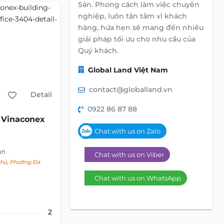
Sản. Phong cách làm việc chuyên
nghiệp, luôn tận tâm vì khách
hàng, hứa hẹn sẽ mang đến nhiều
giải pháp tối ưu cho nhu cầu của
Quý khách.
Global Land Việt Nam
contact@globalland.vn
Detail
0922 86 87 88
Vinaconex
Chat with us on Zalo
nh
Chat with us on Viber
hủ, Phường Đa
Chat with us on WhatsApp
GỬI YÊU CẦU
2