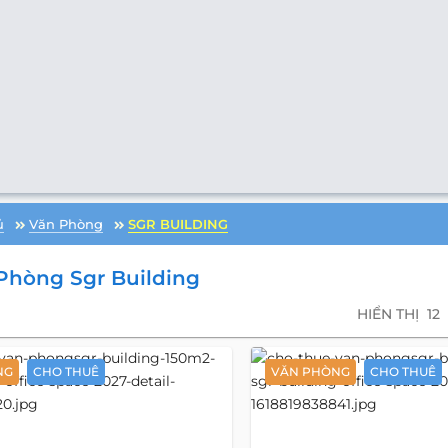
ủ
Văn Phòng
SGR BUILDING
Phòng Sgr Building
HIỂN THỊ
12
NG
CHO THUÊ
VĂN PHÒNG
CHO THUÊ