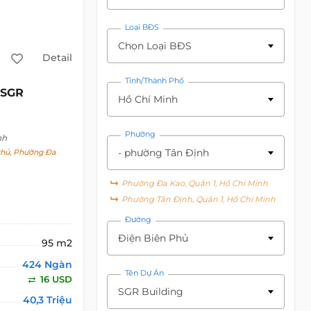
Loại BĐS
Chọn Loại BĐS
Detail
Tỉnh/Thành Phố
SGR
Hồ Chí Minh
Phường
nh
- phường Tân Định
hủ, Phường Đa
Phường Đa Kao, Quận 1, Hồ Chí Minh
Phường Tân Định, Quận 1, Hồ Chí Minh
Đường
Điện Biên Phủ
95 m2
424 Ngàn
Tên Dự Án
16 USD
SGR Building
40,3 Triệu