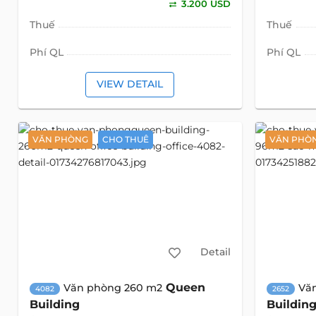
3.200 USD
Thuế
Thuế
Phí QL
Phí QL
VIEW DETAIL
VĂN PHÒNG
CHO THUÊ
VĂN PHÒ
Detail
Queen
Văn phòng 260 m2
Vă
4082
2652
Building
Buildin