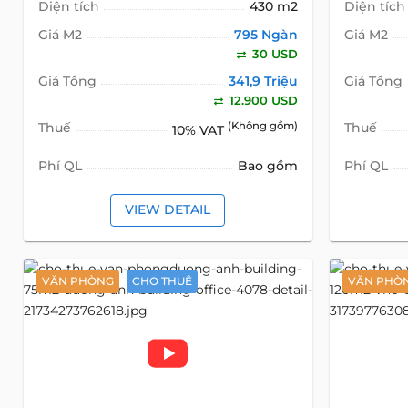
Diện tích
430 m2
Diện tích
Giá M2
795 Ngàn
Giá M2
30 USD
Giá Tổng
341,9 Triệu
Giá Tổng
12.900 USD
Thuế
(Không gồm)
Thuế
10% VAT
Phí QL
Bao gồm
Phí QL
VIEW DETAIL
VĂN PHÒNG
CHO THUÊ
VĂN PHÒ