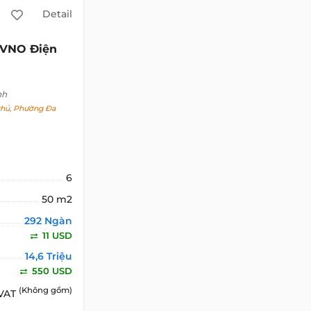
Detail
GỬI EMAIL
GỬI LẠI
VNO Điện
nh
hủ, Phường Đa
6
50 m2
292 Ngàn
11 USD
14,6 Triệu
550 USD
(Không gồm)
 VAT