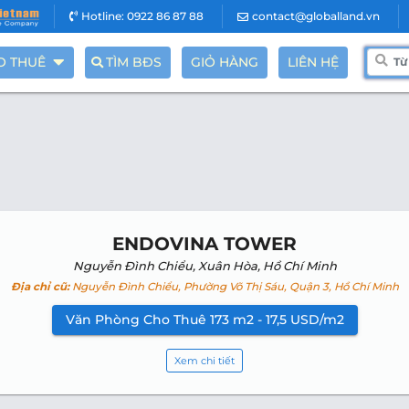
Hotline: 0922 86 87 88
contact@globalland.vn
O THUÊ
TÌM BĐS
GIỎ HÀNG
LIÊN HỆ
ENDOVINA TOWER
Nguyễn Đình Chiểu, Xuân Hòa, Hồ Chí Minh
Địa chỉ cũ:
Nguyễn Đình Chiểu, Phường Võ Thị Sáu, Quận 3, Hồ Chí Minh
Văn Phòng Cho Thuê 173 m2 - 17,5 USD/m2
Xem chi tiết