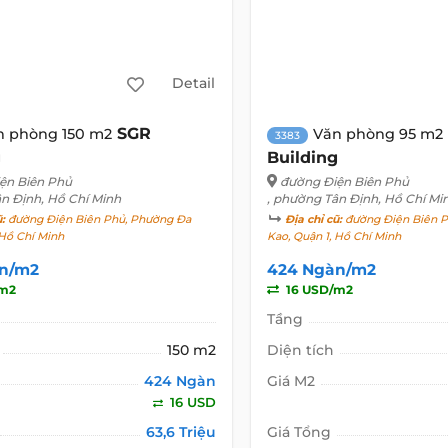
Detail
SGR
n phòng 150 m2
Văn phòng 95 m2
3383
g
Building
ện Biên Phủ
đường Điện Biên Phủ
ân Định, Hồ Chí Minh
, phường Tân Định, Hồ Chí Mi
ũ:
đường Điện Biên Phủ, Phường Đa
Địa chỉ cũ:
đường Điện Biên P
 Hồ Chí Minh
Kao, Quận 1, Hồ Chí Minh
n/m2
424 Ngàn/m2
/m2
16 USD/m2
Tầng
150 m2
Diện tích
424 Ngàn
Giá M2
16 USD
63,6 Triệu
Giá Tổng