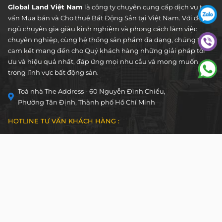
Global Land Việt Nam
là công ty chuyên cung cấp dịch vụ tư
vấn Mua bán và Cho thuê Bất Động Sản tại Việt Nam. Với đội
ngũ chuyên gia giàu kinh nghiệm và phong cách làm việc
chuyên nghiệp, cùng hệ thống sản phẩm đa dạng, chúng tôi
cam kết mang đến cho Quý khách hàng những giải pháp tối
ưu và hiệu quả nhất, đáp ứng mọi nhu cầu và mong muốn
trong lĩnh vực bất động sản.
Toà nhà The Address - 60 Nguyễn Đình Chiểu,
Phường Tân Định, Thành phố Hồ Chí Minh
HOTLINE TƯ VẤN KHÁCH HÀNG :
0922 86 87 88
contact@globalland.vn
Mon - Sun / 9:00AM - 8:00PM
Copyright © 2020 All Rights Reserved