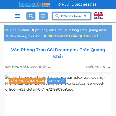
Hotline: 0922 86 87 88
Hồ Chí Minh
phường Tân Định
đường Trần Quang Khải
Văn Phòng Trọn Gói
DREAMPLEX TRẦN QUANG KHẢI
Văn Phòng Trọn Gói Dreamplex Trần Quang
Khải
BẤT ĐỘNG SẢN MỚI NHẤT
HIỂN THỊ
6
VĂN PHÒNG TRỌN GÓI
CHO THUÊ