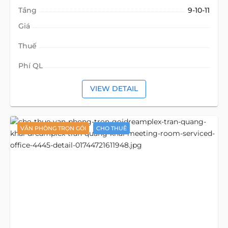
Tầng
9-10-11
Giá
Thuế
Phí QL
VIEW DETAIL
VĂN PHÒNG TRỌN GÓI
CHO THUÊ