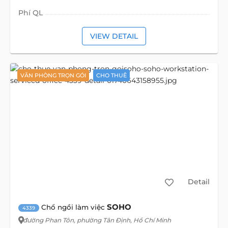
Phí QL
VIEW DETAIL
VĂN PHÒNG TRỌN GÓI
CHO THUÊ
Detail
SOHO
Chổ ngồi làm việc
4339
đường Phan Tôn
, phường Tân Định, Hồ Chí Minh