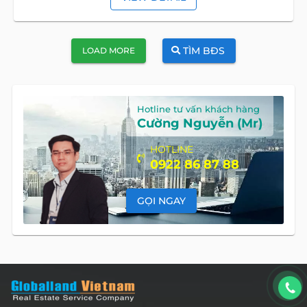
TÌM BĐS
LOAD MORE
Hotline tư vấn khách hàng
Cường Nguyễn (Mr)
HOTLINE
0922 86 87 88
GỌI NGAY