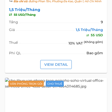
Địa chỉ cũ:
đường Phan Tôn, Phường Đa Kao, Quận 1, Hồ Chí Minh
1,5 Triệu/Tháng
55 USD/Tháng
Tầng
9
Giá
1,5 Triệu/Tháng
55 USD
Thuế
(Không gồm)
10% VAT
Phí QL
Bao gồm
VIEW DETAIL
VĂN PHÒNG TRỌN GÓI
CHO THUÊ