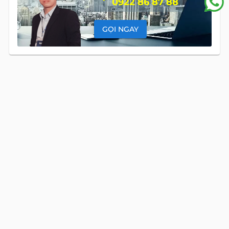
0922 86 87 88
GỌI NGAY
DANH MỤC BẤT ĐỘNG SẢN
Global Land Việt Nam
là công ty chuyên cung cấp dịch vụ tư
vấn Mua bán và Cho thuê Bất Động Sản tại Việt Nam. Với đội
ngũ chuyên gia giàu kinh nghiệm và phong cách làm việc
chuyên nghiệp, cùng hệ thống sản phẩm đa dạng, chúng tôi
cam kết mang đến cho Quý khách hàng những giải pháp tối
ưu và hiệu quả nhất, đáp ứng mọi nhu cầu và mong muốn
trong lĩnh vực bất động sản.