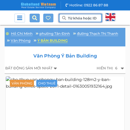
Hotline: 0922 86 87 88
Hồ Chí Minh
phường Tân Định
đường Thạch Thị Thanh
Văn Phòng
Ý BẢN BUILDING
Văn Phòng Ý Bản Building
BẤT ĐỘNG SẢN MỚI NHẤT
HIỂN THỊ
6
VĂN PHÒNG
CHO THUÊ