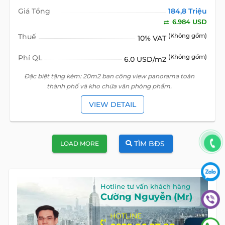
Giá Tổng
184,8 Triệu
6.984 USD
Thuế
(Không gồm)
10% VAT
Phí QL
(Không gồm)
6.0 USD/m2
Đặc biệt tặng kèm: 20m2 ban công view panorama toàn
thành phố và kho chứa văn phòng phẩm.
VIEW DETAIL
TÌM BĐS
LOAD MORE
Hotline tư vấn khách hàng
Cường Nguyễn (Mr)
HOTLINE