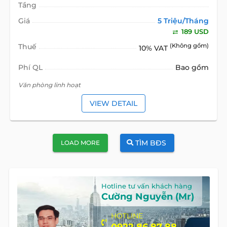
Tầng
Giá
5 Triệu/Tháng
189 USD
Thuế
(Không gồm)
10% VAT
Phí QL
Bao gồm
Văn phòng linh hoạt
VIEW DETAIL
TÌM BĐS
LOAD MORE
Hotline tư vấn khách hàng
Cường Nguyễn (Mr)
HOTLINE