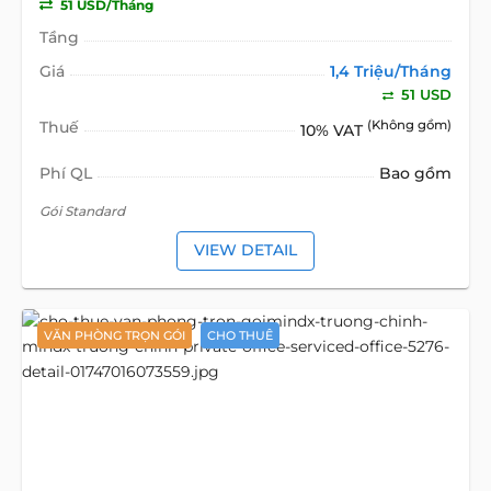
51 USD/Tháng
Tầng
Giá
1,4 Triệu/Tháng
51 USD
Thuế
(Không gồm)
10% VAT
Phí QL
Bao gồm
Gói Standard
VIEW DETAIL
VĂN PHÒNG TRỌN GÓI
CHO THUÊ