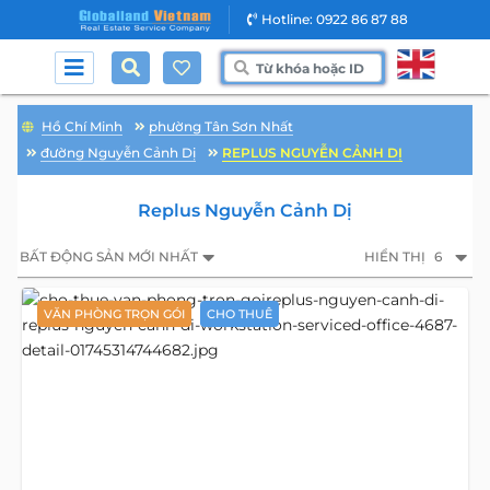
Hotline: 0922 86 87 88
Hồ Chí Minh
phường Tân Sơn Nhất
đường Nguyễn Cảnh Dị
REPLUS NGUYỄN CẢNH DỊ
Replus Nguyễn Cảnh Dị
BẤT ĐỘNG SẢN MỚI NHẤT
HIỂN THỊ
6
VĂN PHÒNG TRỌN GÓI
CHO THUÊ