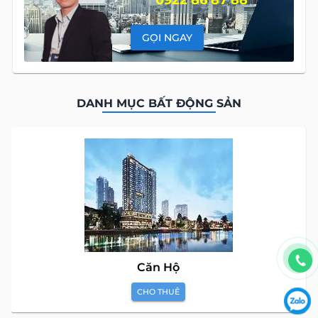
0922 86 87 88
GỌI NGAY
DANH MỤC BẤT ĐỘNG SẢN
Căn Hộ
CHO THUÊ