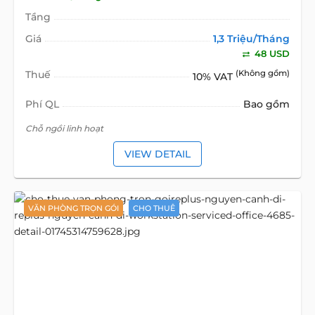
Tầng
Giá
1,3 Triệu/Tháng
48 USD
Thuế
(Không gồm)
10% VAT
Phí QL
Bao gồm
Chỗ ngồi linh hoạt
VIEW DETAIL
VĂN PHÒNG TRỌN GÓI
CHO THUÊ