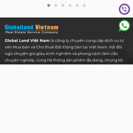
Global Land Việt Nam
là công ty chuyên cung cấp dịch vụ tư
vấn Mua bán và Cho thuê Bất Động Sản tại Việt Nam. Với đội
ngũ chuyên gia giàu kinh nghiệm và phong cách làm việc
chuyên nghiệp, cùng hệ thống sản phẩm đa dạng, chúng tôi
cam kết mang đến cho Quý khách hàng những giải pháp tối
ưu và hiệu quả nhất, đáp ứng mọi nhu cầu và mong muốn
trong lĩnh vực bất động sản.
Toà nhà The Address - 60 Nguyễn Đình Chiểu,
Phường Tân Định, Thành phố Hồ Chí Minh
HOTLINE TƯ VẤN KHÁCH HÀNG :
0922 86 87 88
contact@globalland.vn