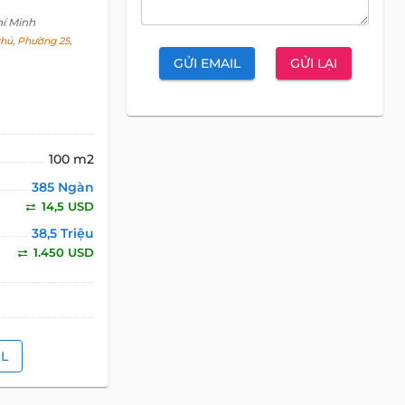
hí Minh
hủ, Phường 25,
GỬI EMAIL
GỬI LẠI
100 m2
385 Ngàn
14,5 USD
38,5 Triệu
1.450 USD
IL