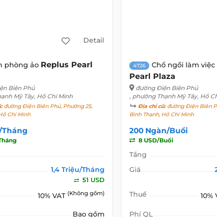
Detail
Replus Pearl
n phòng ảo
Chổ ngồi làm việc
4726
Pearl Plaza
ện Biên Phủ
đường Điện Biên Phủ
hạnh Mỹ Tây, Hồ Chí Minh
, phường Thạnh Mỹ Tây, Hồ C
ũ:
đường Điện Biên Phủ, Phường 25,
Địa chỉ cũ:
đường Điện Biên P
Hồ Chí Minh
Bình Thạnh, Hồ Chí Minh
u/Tháng
200 Ngàn/Buổi
Tháng
8 USD/Buổi
Tầng
1,4 Triệu/Tháng
Giá
51 USD
(Không gồm)
Thuế
10% VAT
10%
Bao gồm
Phí QL