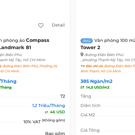
Detail
Compass
n phòng ảo
Văn phòng 100 m
3642
 Landmark 81
Tower 2
ện Biên Phủ
đường Điện Biên Phủ
hạnh Mỹ Tây, Hồ Chí Minh
, phường Thạnh Mỹ Tây, Hồ C
ũ:
đường Điện Biên Phủ, Phường 25,
Địa chỉ cũ:
đường Điện Biên P
Hồ Chí Minh
Bình Thạnh, Hồ Chí Minh
u/Tháng
385 Ngàn/m2
Tháng
14,5 USD/m2
72
Tầng
1,2 Triệu/Tháng
Diện tích
46 USD
Giá M2
(Không gồm)
10% VAT
Giá Tổng
Bao gồm