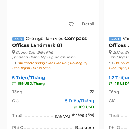
Detail
Compass
Chổ ngồi làm việc
Vă
4459
4458
Offices Landmark 81
Offices
đường Điện Biên Phủ
đường Đi
, phường Thạnh Mỹ Tây, Hồ Chí Minh
, phường T
Địa chỉ cũ:
đường Điện Biên Phủ, Phường 25,
Địa chỉ c
Bình Thạnh, Hồ Chí Minh
Bình Thạnh, 
5 Triệu/Tháng
1,2 Triệ
189 USD/Tháng
46 USD/
Tầng
72
Tầng
Giá
5 Triệu/Tháng
Giá
189 USD
Thuế
(Không gồm)
Thuế
10% VAT
Phí QL
Bao gồm
Phí QL