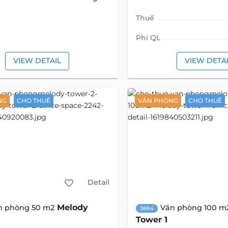
Thuế
Phí QL
VIEW DETAIL
VIEW DETA
NG
CHO THUÊ
VĂN PHÒNG
CHO THUÊ
Detail
Melody
n phòng 50 m2
Văn phòng 100 m
3884
Tower 1