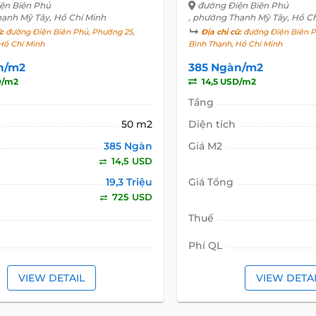
ện Biên Phủ
đường Điện Biên Phủ
hạnh Mỹ Tây, Hồ Chí Minh
, phường Thạnh Mỹ Tây, Hồ C
ũ:
đường Điện Biên Phủ, Phường 25,
Địa chỉ cũ:
đường Điện Biên P
Hồ Chí Minh
Bình Thạnh, Hồ Chí Minh
n/m2
385 Ngàn/m2
D/m2
14,5 USD/m2
Tầng
50 m2
Diện tích
385 Ngàn
Giá M2
14,5 USD
19,3 Triệu
Giá Tổng
725 USD
Thuế
Phí QL
VIEW DETAIL
VIEW DETA