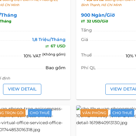
Hồ Chí Minh
Bình Thạnh, Hồ Chí Minh
u/Tháng
900 Ngàn/Giờ
Tháng
32 USD/Giờ
Tầng
1,8 Triệu/Tháng
Giá
67 USD
(Không gồm)
Thuế
10% VAT
10%
Bao gồm
Phí QL
ố định
VIEW DETAIL
VIEW DETA
G TRỌN GÓI
CHO THUÊ
VĂN PHÒNG
CHO THUÊ