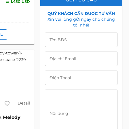
1.450 USD
QUÝ KHÁCH CẦN ĐƯỢC TƯ VẤN
Xin vui lòng gửi ngay cho chúng
tôi nhé!
IL
Tên BĐS
Địa chỉ Email
Điện Thoại
Detail
Nội dung
Melody
2