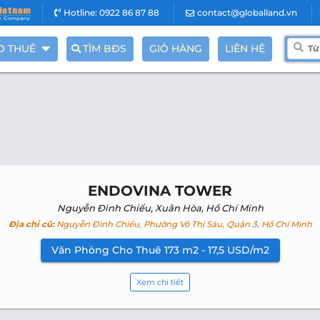
Hotline: 0922 86 87 88
contact@globalland.vn
O THUÊ
TÌM BĐS
GIỎ HÀNG
LIÊN HỆ
ENDOVINA TOWER
Nguyễn Đình Chiểu, Xuân Hòa, Hồ Chí Minh
Địa chỉ cũ:
Nguyễn Đình Chiểu, Phường Võ Thị Sáu, Quận 3, Hồ Chí Minh
Văn Phòng Cho Thuê 173 m2 - 17,5 USD/m2
Xem chi tiết