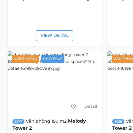
VIEW DETAIL
VĂN PHÒNG
CHO THUÊ
VĂN PHÒ
Detail
Melody
Văn phòng 180 m2
Vă
3377
3638
Tower 2
Tower 2