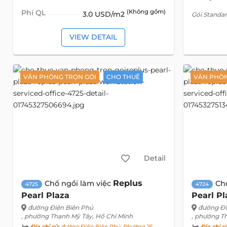
Phí QL
(Không gồm)
3.0 USD/m2
Gói Standa
VIEW DETAIL
VĂN PHÒNG TRỌN GÓI
CHO THUÊ
VĂN PHÒN
Detail
Replus
Chổ ngồi làm việc
Ch
4725
4724
Pearl Plaza
Pearl Pl
đường Điện Biên Phủ
đường Đi
, phường Thạnh Mỹ Tây, Hồ Chí Minh
, phường T
Địa chỉ cũ:
đường Điện Biên Phủ, Phường 25,
Địa chỉ c