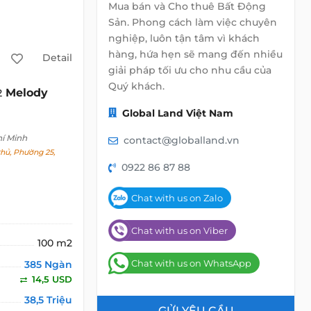
Mua bán và Cho thuê Bất Động
Sản. Phong cách làm việc chuyên
nghiệp, luôn tận tâm vì khách
hàng, hứa hẹn sẽ mang đến nhiều
Detail
giải pháp tối ưu cho nhu cầu của
Quý khách.
Melody
2
Global Land Việt Nam
hí Minh
contact@globalland.vn
hủ, Phường 25,
0922 86 87 88
Chat with us on Zalo
Chat with us on Viber
100 m2
Chat with us on WhatsApp
385 Ngàn
14,5 USD
38,5 Triệu
GỬI YÊU CẦU