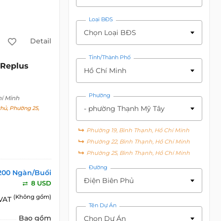
Loại BĐS
Chọn Loại BĐS
Detail
Tỉnh/Thành Phố
Replus
Hồ Chí Minh
Phường
hí Minh
- phường Thạnh Mỹ Tây
hủ, Phường 25,
Phường 19, Bình Thạnh, Hồ Chí Minh
Phường 22, Bình Thạnh, Hồ Chí Minh
Phường 25, Bình Thạnh, Hồ Chí Minh
Đường
200 Ngàn/Buổi
Điện Biên Phủ
8 USD
(Không gồm)
 VAT
Tên Dự Án
Bao gồm
Chọn Dự Án