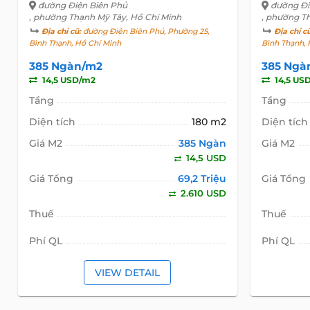
đường Điện Biên Phủ
đường Đi
, phường Thạnh Mỹ Tây, Hồ Chí Minh
, phường T
Địa chỉ cũ:
đường Điện Biên Phủ, Phường 25,
Địa chỉ c
Bình Thạnh, Hồ Chí Minh
Bình Thạnh, 
385 Ngàn/m2
385 Ngà
14,5 USD/m2
14,5 US
Tầng
Tầng
Diện tích
180 m2
Diện tích
Giá M2
385 Ngàn
Giá M2
14,5 USD
Giá Tổng
69,2 Triệu
Giá Tổng
2.610 USD
Thuế
Thuế
Phí QL
Phí QL
VIEW DETAIL