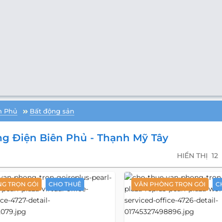
n Phủ
Bất động sản
g Điện Biên Phủ - Thạnh Mỹ Tây
HIỂN THỊ
12
G TRỌN GÓI
CHO THUÊ
VĂN PHÒNG TRỌN GÓI
C