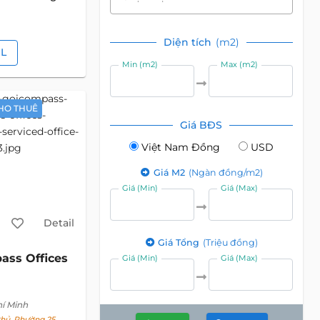
Diện tích
(m2)
IL
Min (m2)
Max (m2)
HO THUÊ
Giá BĐS
Việt Nam Đồng
USD
Giá M2
(Ngàn đồng/m2)
Giá (Min)
Giá (Max)
Detail
Giá Tổng
(Triệu đồng)
ass Offices
Giá (Min)
Giá (Max)
hí Minh
hủ, Phường 25,