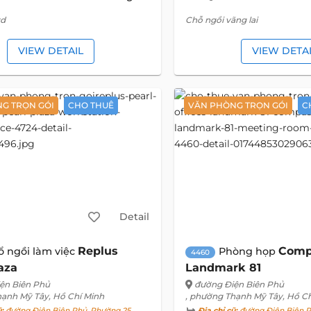
rd
Chỗ ngồi vãng lai
VIEW DETAIL
VIEW DETA
G TRỌN GÓI
CHO THUÊ
VĂN PHÒNG TRỌN GÓI
C
Detail
Replus
Comp
ổ ngồi làm việc
Phòng họp
4460
aza
Landmark 81
ện Biên Phủ
đường Điện Biên Phủ
hạnh Mỹ Tây, Hồ Chí Minh
, phường Thạnh Mỹ Tây, Hồ C
ũ:
đường Điện Biên Phủ, Phường 25,
Địa chỉ cũ:
đường Điện Biên P