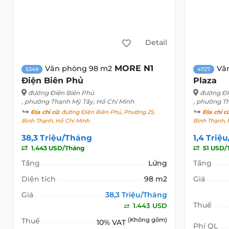
Detail
MORE N1
Văn phòng 98 m2
Vă
5349
4727
Điện Biên Phủ
Plaza
đường Điện Biên Phủ
đường Đi
, phường Thạnh Mỹ Tây, Hồ Chí Minh
, phường T
Địa chỉ cũ:
đường Điện Biên Phủ, Phường 25,
Địa chỉ c
Bình Thạnh, Hồ Chí Minh
Bình Thạnh, 
38,3 Triệu/Tháng
1,4 Triệ
1.443 USD/Tháng
51 USD/
Tầng
Lửng
Tầng
Diện tích
98 m2
Giá
Giá
38,3 Triệu/Tháng
Thuế
1.443 USD
Thuế
(Không gồm)
10% VAT
Phí QL